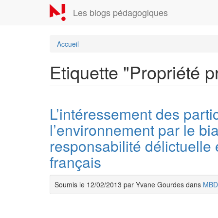
Aller
Les blogs pédagogiques
au
contenu
principal
Accueil
Etiquette "Propriété p
L’intéressement des partic
l’environnement par le b
responsabilité délictuelle 
français
Soumis le 12/02/2013 par Yvane Gourdes dans
MBD