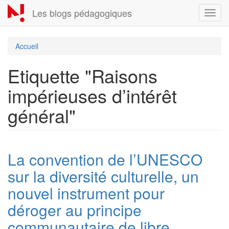
Aller
Les blogs pédagogiques
Toggl
au
navig
contenu
principal
Accueil
Etiquette "Raisons
impérieuses d’intérêt
général"
La convention de l’UNESCO
sur la diversité culturelle, un
nouvel instrument pour
déroger au principe
communautaire de libre