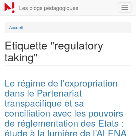
Aller
Les blogs pédagogiques
Toggl
au
navig
contenu
principal
Accueil
Etiquette "regulatory
taking"
Le régime de l'expropriation
dans le Partenariat
transpacifique et sa
conciliation avec les pouvoirs
de réglementation des Etats :
étude à la lumière de l’ALENA