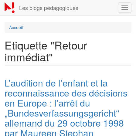
Aller
Les blogs pédagogiques
Toggl
au
navig
contenu
principal
Accueil
Etiquette "Retour
immédiat"
L’audition de l’enfant et la
reconnaissance des décisions
en Europe : l’arrêt du
„Bundesverfassungsgericht“
allemand du 29 octobre 1998
par Maureen Stephan