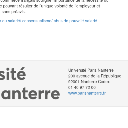
de commerce français souligne l’importance de la nécessité du
e pouvant résulter de l’unique volonté de l’employeur et
t sans préavis.
ion du salarié/ consensualisme/ abus de pouvoir/ salarié
Université Paris Nanterre
200 avenue de la République
92001 Nanterre Cedex
01 40 97 72 00
www.parisnanterre.fr