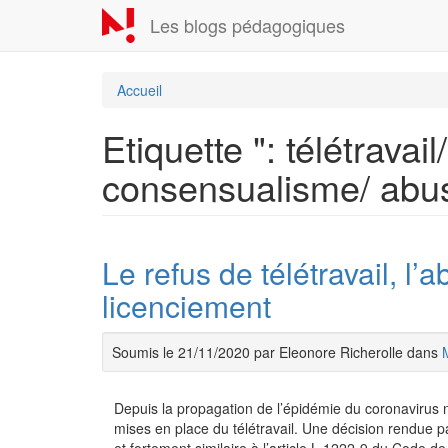
Aller
Les blogs pédagogiques
au
contenu
principal
Accueil
Etiquette ": télétravai
consensualisme/ abus
Le refus de télétravail, l’
licenciement
Soumis le 21/11/2020 par Eleonore Richerolle dans
Depuis la propagation de l’épidémie du coronavirus 
mises en place du télétravail. Une décision rendue 