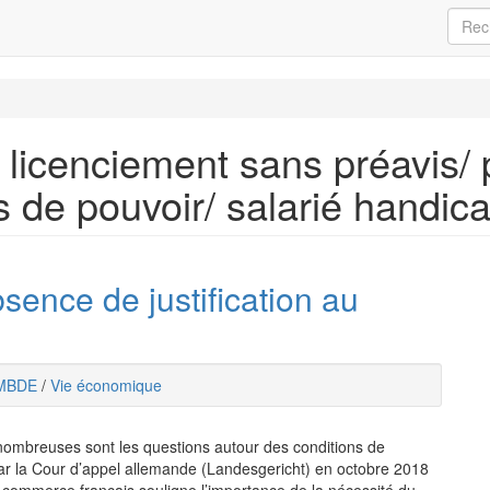
l/ licenciement sans préavis/ 
 de pouvoir/ salarié handic
absence de justification au
MBDE
/
Vie économique
nombreuses sont les questions autour des conditions de
par la Cour d’appel allemande (Landesgericht) en octobre 2018