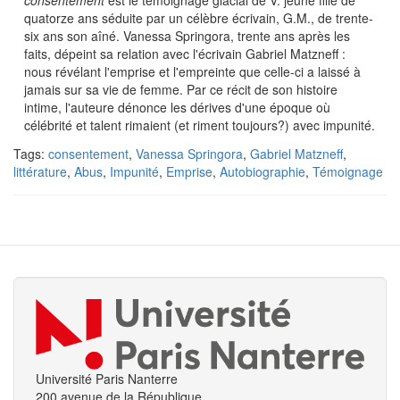
consentement
est le témoignage glacial de V. jeune fille de
quatorze ans séduite par un célèbre écrivain, G.M., de trente-
six ans son aîné. Vanessa Springora, trente ans après les
faits, dépeint sa relation avec l'écrivain Gabriel Matzneff :
nous révélant l'emprise et l'empreinte que celle-ci a laissé à
jamais sur sa vie de femme. Par ce récit de son histoire
intime, l'auteure dénonce les dérives d'une époque où
célébrité et talent rimaient (et riment toujours?) avec impunité.
Tags:
consentement
,
Vanessa Springora
,
Gabriel Matzneff
,
littérature
,
Abus
,
Impunité
,
Emprise
,
Autobiographie
,
Témoignage
Université Paris Nanterre
200 avenue de la République