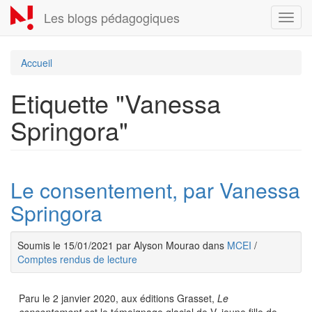
Aller
Les blogs pédagogiques
Toggl
au
navig
contenu
principal
Accueil
Etiquette "Vanessa
Springora"
Le consentement, par Vanessa
Springora
Soumis le 15/01/2021 par Alyson Mourao dans
MCEI
/
Comptes rendus de lecture
Paru le 2 janvier 2020, aux éditions Grasset,
Le