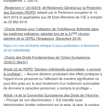
Européenne, C 326/15.
-Règlement n° 2016/679, dit Règlement Général sur la Protection
des Données (RGPD)
adopté par le Parlement européen le 14
Avril 2016 et applicables aux 28 Etats Membres de l’UE à compter
du 25 Mai 2018.
-Charte éthique pour l’utilisation de l’Intelligence Artificielle dans
ème
les systèmes judiciaires
,
adoptée lors de la 31
réunion
plénière de la CEPEJ (Strasbourg, Décembre 2018).
https://rm.coe.int/charte-ethique-fr-pour-publication-4-decembre-
2018/16808f699b
-Charte des Droits Fondamentaux de l’Union Européenne,
(2000/C 364/01)
Article 22 du RGPD "Décision individuelle automatisée, y compris
le profilage"
: « Aucune décision produisant des effets juridiques à
l'égard d'une personne ou l'affectant de manière significative ne
peut être prise sur le seul fondement d'un traitement automatisé
de données à caractère personnel, y compris le profilage ».
Article 14 de la Convention Européenne des Droits de l’Homme
:
« Principe de non-discrimination 1. Est interdite toute
discrimination fondée notamment sur le sexe, la race, la couleur,