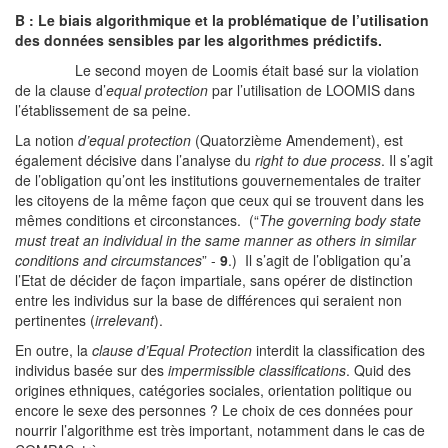
B : Le biais algorithmique et la problématique de l’utilisation
des données sensibles par les algorithmes prédictifs.
Le second moyen de Loomis était basé sur la violation
de la clause d’
equal protection
par l’utilisation de LOOMIS dans
l’établissement de sa peine.
La notion
d’equal protection
(Quatorzième Amendement), est
également décisive dans l’analyse du
right to due process
. Il s’agit
de l’obligation qu’ont les institutions gouvernementales de traiter
les citoyens de la même façon que ceux qui se trouvent dans les
mêmes conditions et circonstances. (“
The governing body state
must treat an individual in the same manner as others in similar
conditions and circumstances
” -
9
.) Il s’agit de l’obligation qu’a
l’Etat de décider de façon impartiale, sans opérer de distinction
entre les individus sur la base de différences qui seraient non
pertinentes (
irrelevant
).
En outre, la
clause d’Equal Protection
interdit la classification des
individus basée sur des
impermissible classifications
. Quid des
origines ethniques, catégories sociales, orientation politique ou
encore le sexe des personnes ? Le choix de ces données pour
nourrir l’algorithme est très important, notamment dans le cas de