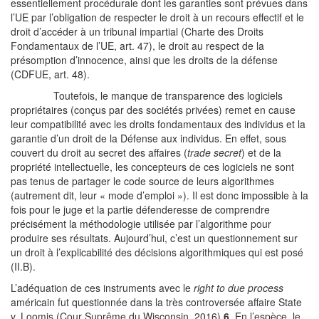
essentiellement procédurale dont les garanties sont prévues dans
l’UE par l’obligation de respecter le droit à un recours effectif et le
droit d’accéder à un tribunal impartial (Charte des Droits
Fondamentaux de l’UE, art. 47), le droit au respect de la
présomption d’innocence, ainsi que les droits de la défense
(CDFUE, art. 48).
Toutefois, le manque de transparence des logiciels
propriétaires (conçus par des sociétés privées) remet en cause
leur compatibilité avec les droits fondamentaux des individus et la
garantie d’un droit de la Défense aux individus. En effet, sous
couvert du droit au secret des affaires (
trade secret
) et de la
propriété intellectuelle, les concepteurs de ces logiciels ne sont
pas tenus de partager le code source de leurs algorithmes
(autrement dit, leur « mode d’emploi »). Il est donc impossible à la
fois pour le juge et la partie défenderesse de comprendre
précisément la méthodologie utilisée par l’algorithme pour
produire ses résultats. Aujourd’hui, c’est un questionnement sur
un droit à l’explicabilité des décisions algorithmiques qui est posé
(II.B).
L’adéquation de ces instruments avec le
right to due process
américain fut questionnée dans la très controversée affaire State
v. Loomis (Cour Suprême du Wisconsin, 2016)
6
. En l’espèce, le