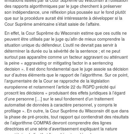
limitations listées par la Cour Suprême du Wisconsin à l’utilisation
des rapports algorithmiques par le juge cherchent à préserver
son indépendance, une réflexion plus poussée sur le fond plutôt
que sur la procédure aurait été intéressante à développer si la
Cour Suprême américaine s’était saisie de l’affaire.
En effet, la Cour Suprême du Wisconsin estime que ces outils ne
peuvent être utilisés par le juge qu’afin de mieux comprendre la
situation unique du défendeur. L’outil ne devrait pas servir à
déterminer la durée ou la sévérité de la sentence ; et ne peut
surtout pas apparaître comme un facteur aggravant ou atténuant
la peine « aggravating or mitigating factor in a sentencing
decision ». Il est donc fondamental que le juge assoie sa décision
sur d’autres éléments que le rapport de l’algorithme. Sur ce point,
l’argumentaire de la Cour se rapproche de la législation
européenne et notamment l’article 22 du RGPD précité qui
proscrit les décisions « produisant des effets juridiques à l’égard
d’une personne […] sur le seul fondement d’un traitement
automatisé de données à caractère personnel, y compris le
profilage ». En outre, la Cour Suprême du Wisconsin dit que dans
la phase de pré-procès, tout rapport qui contiendrait des résultats
de l’algorithme COMPAS devront comprendre des lignes
directrices et une série d’avertissement expliquant la nature