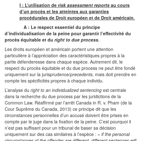
I : L’utilisation de
risk assessment reports
au cours
d’un procès et les atteintes aux garanties
procédurales de Droit européen et de Droit américain.
A : Le respect essentiel du principe
d’individualisation de la peine pour garantir l’effectivité du
procès équitable et du
right to due process
.
Les droits européen et américain portent une attention
particulière à l’appréciation des caractéristiques propres à la
partie défenderesse dans chaque espèce. Autrement dit, le
respect du procès équitable et du due process ne peut être fondé
uniquement sur la jurisprudence/
precedents
, mais doit prendre en
compte les spécificités propres à chaque individu.
L’analyse du
right to an individualized sentencing
est centrale
dans la recherche du due process par les juridictions de la
Common Law. Réaffirmé par l’arrêt Canada in R. v. Pham (de la
Cour Suprême du Canada, 2013) ce principe dit que les
circonstances personnelles d’un accusé doivent être prises en
compte par le juge dans la fixation de la peine. C’est pourquoi il
n’est pas suffisant pour un tribunal de baser sa décision
uniquement sur des cas similaires à l’espèce : «
if the personal
circumstances of the offender are different, different sentences will