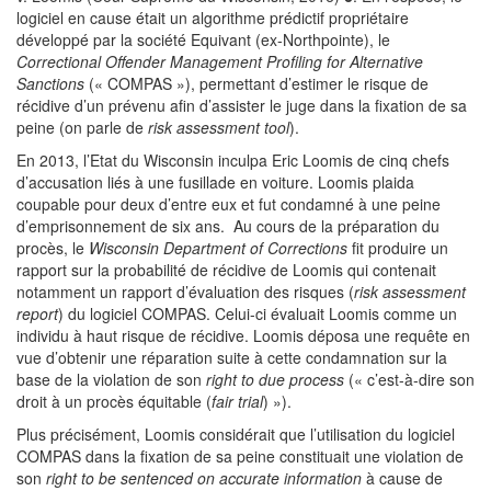
logiciel en cause était un algorithme prédictif propriétaire
développé par la société Equivant (ex-Northpointe), le
Correctional Offender Management Profiling for Alternative
Sanctions
(« COMPAS »), permettant d’estimer le risque de
récidive d’un prévenu afin d’assister le juge dans la fixation de sa
peine (on parle de
risk assessment tool
).
En 2013, l’Etat du Wisconsin inculpa Eric Loomis de cinq chefs
d’accusation liés à une fusillade en voiture. Loomis plaida
coupable pour deux d’entre eux et fut condamné à une peine
d’emprisonnement de six ans. Au cours de la préparation du
procès, le
Wisconsin Department of Corrections
fit produire un
rapport sur la probabilité de récidive de Loomis qui contenait
notamment un rapport d’évaluation des risques (
risk assessment
report
) du logiciel COMPAS. Celui-ci évaluait Loomis comme un
individu à haut risque de récidive. Loomis déposa une requête en
vue d’obtenir une réparation suite à cette condamnation sur la
base de la violation de son
right to due process
(« c’est-à-dire son
droit à un procès équitable (
fair trial
) »).
Plus précisément, Loomis considérait que l’utilisation du logiciel
COMPAS dans la fixation de sa peine constituait une violation de
son
right to be sentenced on accurate information
à cause de