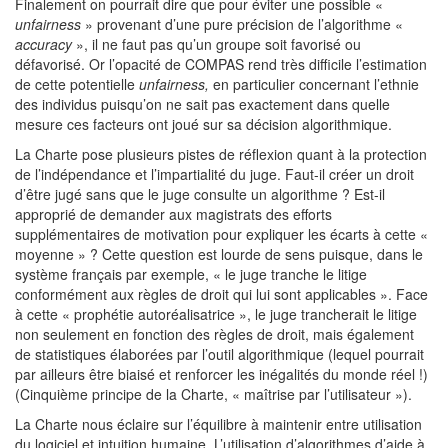
Finalement on pourrait dire que pour éviter une possible «
unfairness
» provenant d’une pure précision de l’algorithme «
accuracy
», il ne faut pas qu’un groupe soit favorisé ou
défavorisé. Or l’opacité de COMPAS rend très difficile l’estimation
de cette potentielle
unfairness,
en particulier concernant l’ethnie
des individus puisqu’on ne sait pas exactement dans quelle
mesure ces facteurs ont joué sur sa décision algorithmique.
La Charte pose plusieurs pistes de réflexion quant à la protection
de l’indépendance et l’impartialité du juge. Faut-il créer un droit
d’être jugé sans que le juge consulte un algorithme ? Est-il
approprié de demander aux magistrats des efforts
supplémentaires de motivation pour expliquer les écarts à cette «
moyenne » ? Cette question est lourde de sens puisque, dans le
système français par exemple, « le juge tranche le litige
conformément aux règles de droit qui lui sont applicables ». Face
à cette « prophétie autoréalisatrice », le juge trancherait le litige
non seulement en fonction des règles de droit, mais également
de statistiques élaborées par l’outil algorithmique (lequel pourrait
par ailleurs être biaisé et renforcer les inégalités du monde réel !)
(Cinquième principe de la Charte, « maîtrise par l’utilisateur »).
La Charte nous éclaire sur l’équilibre à maintenir entre utilisation
du logiciel et intuition humaine. L’utilisation d’algorithmes d’aide à