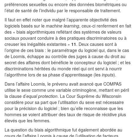
préférences sexuelles ou encore des données biométriques ou
l’état de santé de l’individu par le responsable de traitement.
Il faut en effet noter que malgré l’apparente objectivité des
logiciels basés sur le
machine learning
, ceux-ci renferment en fait
des « biais algorithmiques reflétant des systèmes de valeurs
sociaux pouvant conduire à des pratiques discriminatoires ou à
creuser les inégalités existantes »
11
. Deux causes sont à
l’origine de ces biais : le paramétrage du logiciel qui, dans le cas
de Loomis, échappe au contrôle des juges à cause du droit au
secret des affaires dont bénéficie le concepteur du logiciel ; et les
discriminations héritées du monde réel qui ont servi à nourrir
l’algorithme lors de sa phase d’apprentissage (les
inputs
).
Dans l’affaire Loomis, le prévenu avait avancé que COMPAS
utilise le sexe comme une variable criminogène, mettant en péril
la clause d’
equal protection
. La Cour Suprême du Wisconsin
considère pour sa part que l’utilisation du sexe est nécessaire
pour la précision du logiciel ; bien qu’elle reconnaisse que les
hommes se voient attribuer des taux de risque de récidive plus
élevés que les femmes.
La question du biais algorithmique fut également abordée au
cours de l’affaire Loomis à cause de l’utilisation de facteurs