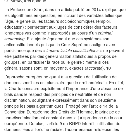
COMPAS, très opaque.
La Professeure Starr, dans un article publié en 2014 explique que
les algorithmes en question, en incluant des variables telles que
l’âge, le genre ou les facteurs socioéconomiques (emploi,
éducation) ; permettent aux juges de considérer des facteurs
longtemps vus comme inappropriés au cours d’un
criminal
sentencing
. Elle ajoute également que ces systèmes sont
anticonstitutionnels puisque la Cour Suprême souligne avec
persistance que des «
impermissible classifications
» ne peuvent
être justifiées par des généralisation statistiques à propos de
groupes, en particulier la race ou le genre ; même si ces
généralisations sont, en moyenne, exactes (
accurate
).
10
L’approche européenne quant à la question de l’utilisation de
données sensibles est plus claire que le droit américain. En effet,
la Charte consacre explicitement l’importance d’une absence de
biais dans le respect des principes de neutralité et de non-
discrimination, soulignant expressément dans son deuxième
principe les biais algorithmiques. Protégé par l’article 14 de la
Convention Européenne des Droits de l’Homme, le principe de
non-discrimination est constant dans la jurisprudence de la cour
européenne. De plus, l’article 9 du RGPD interdit l’utilisation de
données liées à l’origine raciale, l’appartenance religieuse, les