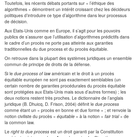
Toutefois, les récents débats portants sur « l’éthique des
algorithmes » démontrent un intérêt croissant chez les décideurs
politiques d’introduire ce type d’algorithme dans leur processus
de décision.
Aux Etats-Unis comme en Europe, il s’agit pour les pouvoirs
publics de s’assurer que l’utilisation d’algorithmes prédictifs dans
le cadre d’un procès ne porte pas atteinte aux garanties
traditionnelles du due process et du procès équitable.
On retrouve dans la plupart des systèmes juridiques un ensemble
commun de principe de droits de la défense.
Si le
due process of law
américain et le droit à un procès
équitable européen ne sont pas exactement semblables (un
certain nombre de garanties procédurales du procès équitable
sont protégées aux Etats-Unis mais sous d’autres formes) ; les
deux notions restent très proches. Le dictionnaire de l’anglais
juridique (B. Dhuicq, D. Frison, 2004) définit le
due process
comme étant un « procès en bonne et due forme » ; et renvoie la
notion civiliste du procès «
équitable
» à la notion «
fair trial
» de
la common law.
Le
right to due process
est un droit garanti par la Constitution