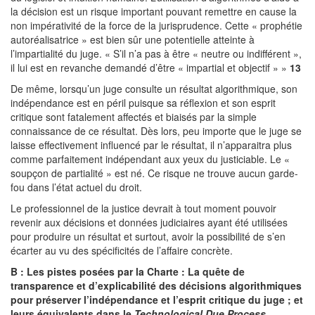
la décision est un risque important pouvant remettre en cause la
non impérativité de la force de la jurisprudence. Cette « prophétie
autoréalisatrice » est bien sûr une potentielle atteinte à
l’impartialité du juge. « S’il n’a pas à être « neutre ou indifférent »,
il lui est en revanche demandé d’être « impartial et objectif » »
13
De même, lorsqu’un juge consulte un résultat algorithmique, son
indépendance est en péril puisque sa réflexion et son esprit
critique sont fatalement affectés et biaisés par la simple
connaissance de ce résultat. Dès lors, peu importe que le juge se
laisse effectivement influencé par le résultat, il n’apparaitra plus
comme parfaitement indépendant aux yeux du justiciable. Le «
soupçon de partialité » est né. Ce risque ne trouve aucun garde-
fou dans l’état actuel du droit.
Le professionnel de la justice devrait à tout moment pouvoir
revenir aux décisions et données judiciaires ayant été utilisées
pour produire un résultat et surtout, avoir la possibilité de s’en
écarter au vu des spécificités de l’affaire concrète.
B : Les pistes posées par la Charte : La quête de
transparence et d’explicabilité des décisions algorithmiques
pour préserver l’indépendance et l’esprit critique du juge ; et
leurs équivalents dans le
Technological Due Process
.