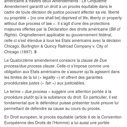
américaine à travers deux Amendements : Le Cinquième
Amendement garantit un droit à un procès équitable dans le
cadre de toute décision de justice pouvant affecter sa vie, liberté
ou propriété « [no one shall be] deprived of life, liberty or property
without due process of law ». Il s’agit d’une des protections
majeures offertes par la Déclaration des droits américaine (
Bill of
Rights
). Originellement applicable au gouvernement fédéral,
celle-ci s’est étendue à tous les Etats américains avec la décision
Chicago, Burlington & Quincy Railroad Company v. City of
Chicago (1897).
5
Le Quatorzième amendement consacre la
clause de Due
process/due process clause
. Celle-ci s’impose comme une
obligation aux Etats américains de s’assurer qu’ils agissent dans
les limites de la loi («
legality
») et offrent des garanties
procédurales justes («
fair
») aux justiciables.
Le terme «
due process
» suggère une attention portée à la
procédure plutôt qu’à la substance du droit. En particulier, il est
fondamental que le défendeur puisse présenter toute preuve lui
permettant de défendre sa cause au cours du procès.
En Droit européen, le procès équitable (article 6 de la Convention
Européenne des Droits de l’Homme) a lui aussi une portée