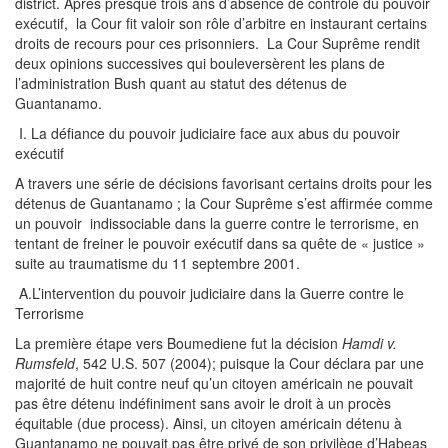
district. Après presque trois ans d’absence de contrôle du pouvoir
exécutif, la Cour fit valoir son rôle d’arbitre en instaurant certains
droits de recours pour ces prisonniers. La Cour Suprême rendit
deux opinions successives qui bouleversèrent les plans de
l’administration Bush quant au statut des détenus de
Guantanamo.
I. La défiance du pouvoir judiciaire face aux abus du pouvoir
exécutif
A travers une série de décisions favorisant certains droits pour les
détenus de Guantanamo ; la Cour Suprême s’est affirmée comme
un pouvoir indissociable dans la guerre contre le terrorisme, en
tentant de freiner le pouvoir exécutif dans sa quête de « justice »
suite au traumatisme du 11 septembre 2001.
A.L’intervention du pouvoir judiciaire dans la Guerre contre le
Terrorisme
La première étape vers Boumediene fut la décision
Hamdi v.
Rumsfeld
, 542 U.S. 507 (2004); puisque la Cour déclara par une
majorité de huit contre neuf qu’un citoyen américain ne pouvait
pas être détenu indéfiniment sans avoir le droit à un procès
équitable (due process). Ainsi, un citoyen américain détenu à
Guantanamo ne pouvait pas être privé de son privilège d’Habeas