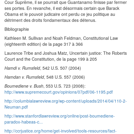
Cour Suprême, il se pourrait que Guantanamo finisse par fermer
ses portes. En revanche, il est désormais certain que Barack
Obama et le pouvoir judicaire ont perdu ce jeu politique au
détriment des droits fondamentaux des détenus.
Bibliographie
Kathleen M. Sullivan and Noah Feldman, Constitutional Law
(eighteenth edition) de la page 317 à 366
Laurence Tribe and Joshua Matz, Uncertain justice: The Roberts
Court and the Constitution, de la page 199 à 205
Hamdi v. Rumsfeld
, 542 U.S. 507 (2004)
Hamdan v. Rumsfeld
, 548 U.S. 557 (2006)
Boumediene v. Bush
, 553 U.S. 723 (2008):
http://www.supremecourt.gov/opinions/07pdf/06-1195.pdf
http://columbialawreview.org/wp-content/uploads/2014/04/110-2-
Neuman.pdf
http://www.stanfordlawreview.org/online/post-boumediene-
paradox-habeas-c...
http://ccrjustice.org/home/get-involved/tools-resources/fact-