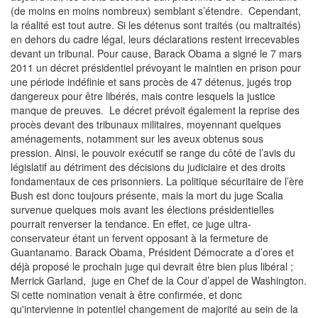
(de moins en moins nombreux) semblant s’étendre. Cependant,
la réalité est tout autre. Si les détenus sont traités (ou maltraités)
en dehors du cadre légal, leurs déclarations restent irrecevables
devant un tribunal. Pour cause, Barack Obama a signé le 7 mars
2011 un décret présidentiel prévoyant le maintien en prison pour
une période indéfinie et sans procès de 47 détenus, jugés trop
dangereux pour être libérés, mais contre lesquels la justice
manque de preuves. Le décret prévoit également la reprise des
procès devant des tribunaux militaires, moyennant quelques
aménagements, notamment sur les aveux obtenus sous
pression. Ainsi, le pouvoir exécutif se range du côté de l’avis du
législatif au détriment des décisions du judiciaire et des droits
fondamentaux de ces prisonniers. La politique sécuritaire de l’ère
Bush est donc toujours présente, mais la mort du juge Scalia
survenue quelques mois avant les élections présidentielles
pourrait renverser la tendance. En effet, ce juge ultra-
conservateur étant un fervent opposant à la fermeture de
Guantanamo. Barack Obama, Président Démocrate a d’ores et
déjà proposé le prochain juge qui devrait être bien plus libéral ;
Merrick Garland, juge en Chef de la Cour d’appel de Washington.
Si cette nomination venait à être confirmée, et donc
qu'intervienne in potentiel changement de majorité au sein de la