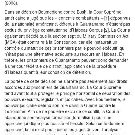
(2008).
Dans sa décision Boumediene contre Bush, la Cour Suprême
américaine a jugé que les « ennemis combattants » [1] dépourvus
de la nationalité américaine, détenus à Guantanamo n’étaient pas
exclus du privilège constitutionnel d’Habeas Corpus [2]. La Cour a
également décidé que la section sept du Military Commission Act
(MCA) était contraire à la Constitution, car elle instaurait un
contrôle du statut de ces prisonniers par le pouvoir exécutif qui
n’était pas une alternative adéquate au recours en Habeas. En
théorie, les prisonniers de Guantanamo peuvent donc demander
à une cour fédérale de district l’application de la procédure
d’Habeas quant à leur condition de détention.
La portée de cette décision ne s’arrête pas seulement aux droits
accordés aux prisonniers de Guantanamo. La Cour Suprême
tend avant tout à protéger le principe horizontal de séparation des
pouvoirs exécutifs, législatifs et judicaires. Avec Boumediene, le
pouvoir judiciaire défend son rôle dans la Guerre contre le
Terrorisme. Afin de ne pas être exclu de ce conflit, la Cour a
abandonné son analyse formaliste (formalism) pour une
approche juridique plus réaliste et flexible. Selon cette dernière
approche, la loi n’est pas figée et les juges doivent l’analyser