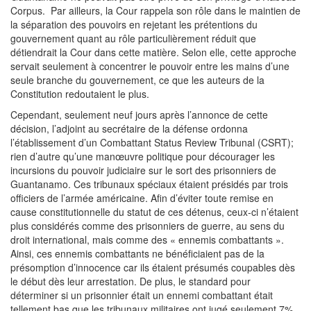
Corpus. Par ailleurs, la Cour rappela son rôle dans le maintien de
la séparation des pouvoirs en rejetant les prétentions du
gouvernement quant au rôle particulièrement réduit que
détiendrait la Cour dans cette matière. Selon elle, cette approche
servait seulement à concentrer le pouvoir entre les mains d’une
seule branche du gouvernement, ce que les auteurs de la
Constitution redoutaient le plus.
Cependant, seulement neuf jours après l’annonce de cette
décision, l’adjoint au secrétaire de la défense ordonna
l’établissement d’un Combattant Status Review Tribunal (CSRT);
rien d’autre qu’une manœuvre politique pour décourager les
incursions du pouvoir judiciaire sur le sort des prisonniers de
Guantanamo. Ces tribunaux spéciaux étaient présidés par trois
officiers de l’armée américaine. Afin d’éviter toute remise en
cause constitutionnelle du statut de ces détenus, ceux-ci n’étaient
plus considérés comme des prisonniers de guerre, au sens du
droit international, mais comme des « ennemis combattants ».
Ainsi, ces ennemis combattants ne bénéficiaient pas de la
présomption d’innocence car ils étaient présumés coupables dès
le début dès leur arrestation. De plus, le standard pour
déterminer si un prisonnier était un ennemi combattant était
tellement bas que les tribunaux militaires ont jugé seulement 7%