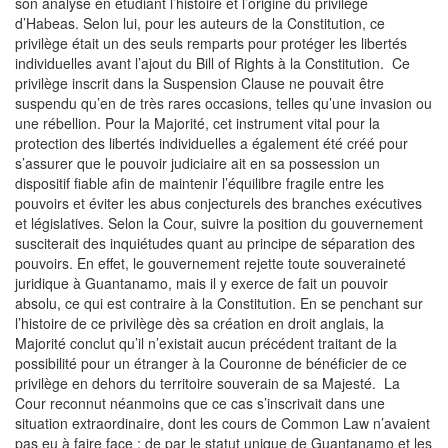
son analyse en étudiant l’histoire et l’origine du privilège
d’Habeas. Selon lui, pour les auteurs de la Constitution, ce
privilège était un des seuls remparts pour protéger les libertés
individuelles avant l’ajout du Bill of Rights à la Constitution. Ce
privilège inscrit dans la Suspension Clause ne pouvait être
suspendu qu’en de très rares occasions, telles qu’une invasion ou
une rébellion. Pour la Majorité, cet instrument vital pour la
protection des libertés individuelles a également été créé pour
s’assurer que le pouvoir judiciaire ait en sa possession un
dispositif fiable afin de maintenir l’équilibre fragile entre les
pouvoirs et éviter les abus conjecturels des branches exécutives
et législatives. Selon la Cour, suivre la position du gouvernement
susciterait des inquiétudes quant au principe de séparation des
pouvoirs. En effet, le gouvernement rejette toute souveraineté
juridique à Guantanamo, mais il y exerce de fait un pouvoir
absolu, ce qui est contraire à la Constitution. En se penchant sur
l’histoire de ce privilège dès sa création en droit anglais, la
Majorité conclut qu’il n’existait aucun précédent traitant de la
possibilité pour un étranger à la Couronne de bénéficier de ce
privilège en dehors du territoire souverain de sa Majesté. La
Cour reconnut néanmoins que ce cas s’inscrivait dans une
situation extraordinaire, dont les cours de Common Law n’avaient
pas eu à faire face ; de par le statut unique de Guantanamo et les