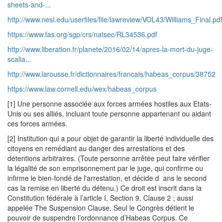
sheets-and-...
http://www.nesl.edu/userfiles/file/lawreview/VOL43/Williams_Final.pd
https://www.fas.org/sgp/crs/natsec/RL34536.pdf
http://www.liberation.fr/planete/2016/02/14/apres-la-mort-du-juge-
scalia...
http://www.larousse.fr/dictionnaires/francais/habeas_corpus/38752
https://www.law.cornell.edu/wex/habeas_corpus
[1] Une personne associée aux forces armées hostiles aux Etats-
Unis ou ses alliés, incluant toute personne appartenant ou aidant
ces forces armées.
[2] Institution qui a pour objet de garantir la liberté individuelle des
citoyens en remédiant au danger des arrestations et des
détentions arbitraires. (Toute personne arrêtée peut faire vérifier
la légalité de son emprisonnement par le juge, qui confirme ou
infirme le bien-fondé de l'arrestation, et décide d ans le second
cas la remise en liberté du détenu.) Ce droit est inscrit dans la
Constitution fédérale à l’article I, Section 9, Clause 2 ; aussi
appelée The Suspension Clause. Seul le Congrès détient le
pouvoir de suspendre l’ordonnance d’Habeas Corpus. Ce