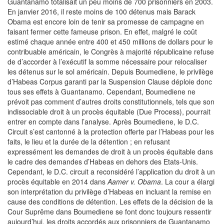
Guantanamo totalisait un peu moins de 700 prisonniers en 2003.
En janvier 2016, il reste moins de 100 détenus mais Barack
Obama est encore loin de tenir sa promesse de campagne en
faisant fermer cette fameuse prison. En effet, malgré le coût
estimé chaque année entre 400 et 450 millions de dollars pour le
contribuable américain, le Congrès à majorité républicaine refuse
de d’accorder à l’exécutif la somme nécessaire pour relocaliser
les détenus sur le sol américain. Depuis Boumediene, le privilège
d’Habeas Corpus garanti par la Suspension Clause déploie donc
tous ses effets à Guantanamo. Cependant, Boumediene ne
prévoit pas comment d’autres droits constitutionnels, tels que son
indissociable droit à un procès équitable (Due Process), pourrait
entrer en compte dans l’analyse. Après Boumediene, le D.C.
Circuit s’est cantonné à la protection offerte par l’Habeas pour les
faits, le lieu et la durée de la détention ; en refusant
expressément les demandes de droit à un procès équitable dans
le cadre des demandes d’Habeas en dehors des Etats-Unis.
Cependant, le D.C. circuit a reconsidéré l’application du droit à un
procès équitable en 2014 dans
Aamer v. Obama
. La cour a élargi
son interprétation du privilège d’Habeas en incluant la remise en
cause des conditions de détention. Les effets de la décision de la
Cour Suprême dans Boumediene se font donc toujours ressentir
aujourd’hui, les droits accordés aux prisonniers de Guantanamo