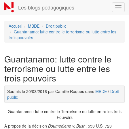
Aller
Les blogs pédagogiques
Toggl
au
navig
contenu
principal
Accueil
MBDE
Droit public
Guantanamo: lutte contre le terrorisme ou lutte entre les
trois pouvoirs
Guantanamo: lutte contre le
terrorisme ou lutte entre les
trois pouvoirs
Soumis le 20/03/2016 par Camille Roques dans
MBDE
/
Droit
public
Guantanamo : lutte contre le Terrorisme ou lutte entre les trois
Pouvoirs
A propos de la décision
Boumediene v. Bush
, 553 U.S. 723