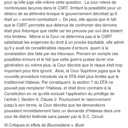
pour qu’elle juge elle-même cette question. La cour releva de
nombreuses lacunes dans le CSRT, limitant la possibilité pour un
détenu de se défendre lorsque le gouvernement décrétait qu’il
était un « ennemi combattant ». De plus, elle ajouta que le fait
que le CSRT permette aux détenus de confronter des témoins
était plus théorique que réelle car les preuves par ouï-dire étaient
très limitées. Même si la Cour ne détermina pas si le CSRT
satisfaisait les exigences du droit à un procès équitable, elle admit
qu’il y avait de considérables risques d’erreurs quant à la
constatation des faits par les tribunaux. Prenant en compte ces
possibles erreurs et le fait que cette guerre puisse durer une
génération ou même plus, la Cour décréta que le risque était trop
important pour être ignoré. Ainsi, la Cour Suprême jugea que la
nouvelle procédure introduite via le DTA était plus limitée que le
traditionnel Habeas. Par conséquent, la section 7 du DTA ne
pouvait pas remplacer l’Habeas, et était donc contraire à la
Constitution en ce qu’elle excluait l’application du privilège de
l’article I, Section 9, Clause 2. Poursuivant le raisonnement
jusqu’à son terme, la Cour décréta que les demandeurs
pouvaient immédiatement faire un demande d’Habeas dans une
cour de district fédérale sans passer par le D.C. Circuit.
III.Critiques et effets de
Boumediene v. Bush