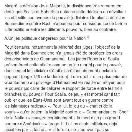
Malgré la décision de la Majorité, la dissidence très remarquée
des juges Scalia et Roberts a entaché cette décision en dévoilant
les objectifs non avoués du pouvoir judiciaire. De plus la décision
Boumediene contre Bush n’a pas eu pour conséquence de tarir la
lutte politique entre les différents pouvoirs, bien au contraire.
A.Un jeu politique dangereux pour la Nation ?
Pour certains, notamment la Minorité des juges, l’objectif de la
Majorité dans Boumediene n’a jamais été de protéger les droits
des prisonniers de Guantanamo. Les juges Roberts et Scalia
présentèrent cette affaire comme un jeu mortel pour le pouvoir,
dans lequel le judiciaire s’était discrétionnairement déclaré le
gagnant (page 126 de la décision). Le « droit » d’un prisonnier de
Guantanamo au privilège d’Habeas est en réalité un moyen pour
le pouvoir judicaire de calibrer le rapport de force entre les trois
branches du pouvoir. Pour Scalia, ce jeu « est mortel car il fait
oublier que les Etats-Unis sont avant tout en guerre contre
les Islamistes radicaux ». Pour lui, le jeu du « chat et de la
souris » qu’entretient la Majorité contre le « Commandant en Chef
de la Nation » causera certainement « la mort d’un plus grand
nombre d’Américains » (page 111). Les chefs militaires, déjà
accablés par la tâche sur le terrain, ne « peuvent pas se