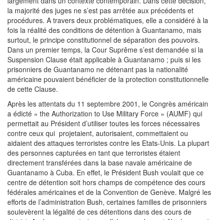
largement dans un contexte contemporain. Dans cette décision,
la majorité des juges ne s’est pas arrêtée aux précédents et
procédures. A travers deux problématiques, elle a considéré à la
fois la réalité des conditions de détention à Guantanamo, mais
surtout, le principe constitutionnel de séparation des pouvoirs.
Dans un premier temps, la Cour Suprême s’est demandée si la
Suspension Clause était applicable à Guantanamo ; puis si les
prisonniers de Guantanamo ne détenant pas la nationalité
américaine pouvaient bénéficier de la protection constitutionnelle
de cette Clause.
Après les attentats du 11 septembre 2001, le Congrès américain
a édicté « the Authorization to Use Military Force » (AUMF) qui
permettait au Président d’utiliser toutes les forces nécessaires
contre ceux qui projetaient, autorisaient, commettaient ou
aidaient des attaques terroristes contre les Etats-Unis. La plupart
des personnes capturées en tant que terroristes étaient
directement transférées dans la base navale américaine de
Guantanamo à Cuba. En effet, le Président Bush voulait que ce
centre de détention soit hors champs de compétence des cours
fédérales américaines et de la Convention de Genève. Malgré les
efforts de l’administration Bush, certaines familles de prisonniers
soulevèrent la légalité de ces détentions dans des cours de