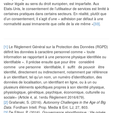
valeur légale au sens du droit européen, est imparfaite. Aux
Etats-Unis, le consentement de l’utilisateur de services est limité à
certaines pratiques dans certains secteurs. En réalité, plutôt que
d’un consentement, il s’agit d’une « adhésion par défaut à une
normativité aussi immanente que celle de la vie même »
[33]
.
[1]
Le Règlement Général sur la Protection des Données (RGPD)
définit les données à caractère personnel comme « toute
information se rapportant à une personne physique identifiée ou
identifiable ». Il précise ensuite que pour être considéré
comme une personne identifiable, il suffit de pouvoir être
identifié, directement ou indirectement, notamment par référence
à un identifiant, tel qu’un nom, un numéro d’identification, des
données de localisation, un identifiant en ligne, ou à un ou
plusieurs éléments spécifiques propres à son identité physique,
physiologique, génétique, psychique, économique, culturelle ou
sociale» (Article 4, al. 1erdu Règlement 2016/679).
[2]
Grafanaki, S. (2016).
Autonomy Challenges in the Age of Big
Data
. Fordham Intell. Prop. Media & Ent. LJ, 27, 803.
[3]
De Filippi, P. (2016).
Gouvernance algorithmique : Vie privée