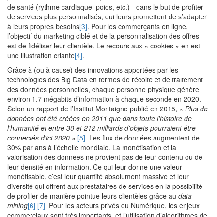
de santé (rythme cardiaque, poids, etc.) - dans le but de profiter
de services plus personnalisés, qui leurs promettent de s’adapter
à leurs propres besoins
[3]
. Pour les commerçants en ligne,
l’objectif du marketing ciblé et de la personnalisation des offres
est de fidéliser leur clientèle. Le recours aux « cookies » en est
une illustration criante
[4]
.
Grâce à (ou à cause) des innovations apportées par les
technologies des Big Data en termes de récolte et de traitement
des données personnelles, chaque personne physique génère
environ 1.7 mégabits d’information à chaque seconde en 2020.
Selon un rapport de l’Institut Montaigne publié en 2015, «
Plus de
données ont été créées en 2011 que dans toute l'histoire de
l'humanité et entre 30 et 212 milliards d'objets pourraient être
connectés d'ici 2020 »
[5]
.
Les flux de données augmentent de
30% par ans à l’échelle mondiale. La monétisation et la
valorisation des données ne provient pas de leur contenu ou de
leur densité en information. Ce qui leur donne une valeur
monétisable, c’est leur quantité absolument massive et leur
diversité qui offrent aux prestataires de services en la possibilité
de profiler de manière pointue leurs clientèles grâce au
data
mining
[6]
[7]
. Pour les acteurs privés du Numérique, les enjeux
commerciaux sont très importants, et l’utilisation d’algorithmes de