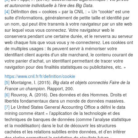
et autonomie individuelle à l'ère des Big Data
.
[4]
Définition des « cookies » par la CNIL : « Un "cookie" est une
suite d'informations, généralement de petite taille et identifié par
un nom, qui peut être transmis à votre navigateur par un site web
sur lequel vous vous connectez. Votre navigateur web le
conservera pendant une certaine durée, et le renverra au serveur
web chaque fois que vous vous y re-connecterez. Les cookies ont
de multiples usages : ils peuvent servir à mémoriser votre
identifiant client auprès d'un site marchand, le contenu courant de
votre panier d'achat, un identifiant permettant de tracer votre
navigation pour des finalités statistiques ou publicitaires, etc. »
https://www.cnil.fr/fr/definition/cookie
[5]
Montaigne, I. (2015).
Big data et objets connectés Faire de la
France un champion
. Rapport, 200.
[6]
Rouvroy, A. (2016). Des données et des Hommes. Droits et
libertés fondamentaux dans un monde de données massives.
[7]
Le United States General Accounting Office a défini le data
mining comme étant « l’application de la technologie et des
techniques de banques de données (comme l’analyse statistique
et la modélisation) dans le but de découvrir les structures
cachées et les relations subtiles entre données, et d’en inférer
des règles permettant la prédiction de résultats futurs »