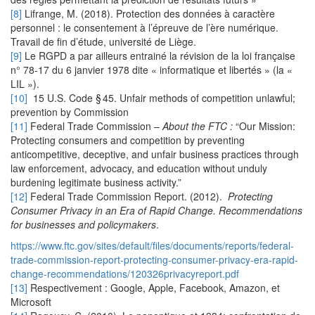
[8]
Lifrange, M. (2018). Protection des données à caractère
personnel : le consentement à l’épreuve de l’ère numérique.
Travail de fin d’étude, université de Liège.
[9]
Le RGPD a par ailleurs entrainé la révision de la loi française
n° 78-17 du 6 janvier 1978 dite « informatique et libertés » (la «
LIL »).
[10]
15 U.S. Code § 45. Unfair methods of competition unlawful;
prevention by Commission
[11]
Federal Trade Commission –
About the FTC :
“Our Mission:
Protecting consumers and competition by preventing
anticompetitive, deceptive, and unfair business practices through
law enforcement, advocacy, and education without unduly
burdening legitimate business activity.”
[12]
Federal Trade Commission Report. (2012).
Protecting
Consumer Privacy in an Era of Rapid Change. Recommendations
for businesses and policymakers
.
https://www.ftc.gov/sites/default/files/documents/reports/federal-
trade-commission-report-protecting-consumer-privacy-era-rapid-
change-recommendations/120326privacyreport.pdf
[13]
Respectivement : Google, Apple, Facebook, Amazon, et
Microsoft