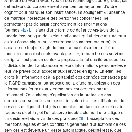
A l’heure du World Wide Web et des technologies du Big Data, les
détracteurs du consentement avancent un argument d’ordre
cognitif pour marquer son insuffisance. Ils soulignent « l’absence
de maîtrise intellectuelle des personnes concernées, ne
permettant pas de saisir concrètement les informations
fournies »
[27]
. Il s’agit d’une forme de défiance vis-à-vis de la
théorie économique de l’acteur rationnel, qui attribue aux acteurs
du jeu économique (en l’occurrence les consommateurs), la
capacité de toujours agir de façon à maximiser leur utilité en
fonction d’un calcul coûts-avantages. Or, le marché des services
en ligne n’est pas un contexte propice à la rationalité puisque les
individus tendent à abandonner leurs informations personnelles et
leur vie privée pour accéder aux services en ligne. En effet, les
droits à l’information et à la portabilité des données consacrés par
le RGPD participent, paradoxalement, d’une multiplication des
informations fournies aux personnes concernées par un
traitement. Or le champ d’application de la protection des
données personnelles ne cesse de s’étendre. Les utilisateurs de
services en ligne et d’objets connectés font face à des séries de
requêtes d’opt-in ; et l’on observe indubitablement une fatigue et
un désintérêt vis-à-vis de ces pratiques
[28]
. L’acceptation des
mentions légales et des conditions générales d’utilisations de ces
services est devenue un geste automatique, désintéressé, que