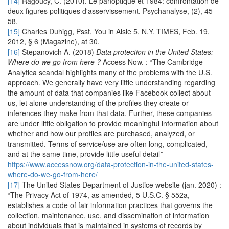
[14]
Ragoucy, C. (2010). Le panoptique et 1984: confrontation de
deux figures politiques d'asservissement. Psychanalyse, (2), 45-
58.
[15]
Charles Duhigg, Psst, You in Aisle 5, N.Y. TIMES, Feb. 19,
2012, § 6 (Magazine), at 30.
[16]
Stepanovich A. (2018)
Data protection in the United States:
Where do we go from here ?
Access Now. : “The Cambridge
Analytica scandal highlights many of the problems with the U.S.
approach. We generally have very little understanding regarding
the amount of data that companies like Facebook collect about
us, let alone understanding of the profiles they create or
inferences they make from that data. Further, these companies
are under little obligation to provide meaningful information about
whether and how our profiles are purchased, analyzed, or
transmitted. Terms of service/use are often long, complicated,
and at the same time, provide little useful detail
”
https://www.accessnow.org/data-protection-in-the-united-states-
where-do-we-go-from-here/
[17]
The United States Department of Justice website (jan. 2020) :
“The Privacy Act of 1974, as amended, 5 U.S.C. § 552a,
establishes a code of fair information practices that governs the
collection, maintenance, use, and dissemination of information
about individuals that is maintained in systems of records by