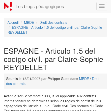
Aller
Les blogs pédagogiques
Toggl
au
navig
contenu
principal
Accueil
MBDE
Droit des contrats
ESPAGNE - Articulo 1.5 del codigo civil, par Claire-Sophie
REYDELLET
ESPAGNE - Articulo 1.5 del
codigo civil, par Claire-Sophie
REYDELLET
Soumis le 18/01/2007 par Philippe Guez dans
MBDE
/
Droit
des contrats
Avant le 1er Septembre 1993, la loi applicable aux contrats
internationaux se déterminait selon les règles de conflit de lois
espagnoles de l'article 10.5 du Code civil. Ces normes du Code
Civil n'ont pas été derogées expressement mais l'entrée en