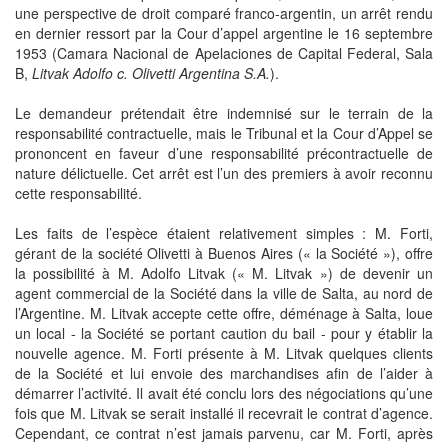
une perspective de droit comparé franco-argentin, un arrêt rendu
en dernier ressort par la Cour d’appel argentine le 16 septembre
1953 (Camara Nacional de Apelaciones de Capital Federal, Sala
B,
Litvak Adolfo c. Olivetti Argentina S.A.
).
Le demandeur prétendait être indemnisé sur le terrain de la
responsabilité contractuelle, mais le Tribunal et la Cour d’Appel se
prononcent en faveur d’une responsabilité précontractuelle de
nature délictuelle. Cet arrêt est l’un des premiers à avoir reconnu
cette responsabilité.
Les faits de l’espèce étaient relativement simples : M. Forti,
gérant de la société Olivetti à Buenos Aires (« la Société »), offre
la possibilité à M. Adolfo Litvak (« M. Litvak ») de devenir un
agent commercial de la Société dans la ville de Salta, au nord de
l’Argentine. M. Litvak accepte cette offre, déménage à Salta, loue
un local - la Société se portant caution du bail - pour y établir la
nouvelle agence. M. Forti présente à M. Litvak quelques clients
de la Société et lui envoie des marchandises afin de l’aider à
démarrer l’activité. Il avait été conclu lors des négociations qu’une
fois que M. Litvak se serait installé il recevrait le contrat d’agence.
Cependant, ce contrat n’est jamais parvenu, car M. Forti, après