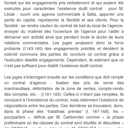
fondait sur les engagements pris verbalement et qui avaient été
exécutés pour caractériser l’existence dudit contrat - pour M.
Litvak : ouvrir une agence commerciale à Salta, apporter une
partie du capital, représenter la Société et ses clients. Pour la
Société : se rendre caution du contrat de bail du local de l’agence,
envoyer du matériel dès l’ouverture de l’agence pour l’aider à
démarrer son activité ainsi que pendant toute la durée de leurs
relations commerciales. Les juges analysent donc la force
probante (l.143-160) des engagements précités et décèlent la
volonté commune des parties de conclure ce contrat grâce à
l’exécution desdits engagements. Cependant, ils estiment que ce
n’est pas suffisant pour établir l’existence dudit contrat.
Les juges s’interrogent ensuite sur les conditions que doit remplir
un contrat d’agence - fixation des prix de vente des
marchandises, délimitation de la zone de ventes, compte-rendu
des comptes, etc. - (l.161-165). Celles-ci n’étant pas remplies, ils
concluent à l’inexistence du contrat, mais retiennent l’existence de
négociations entre les parties. Ces dernières se trouvaient, donc,
dans la phase des “tratativas previas” (l. 167-168), les «
pourparlers », définis par M. Carbonnier comme
« la phase
préliminaire où les clauses du contrat sont étudiés et discutées »