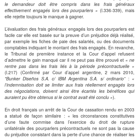
le demandeur doit être compris dans les frais généraux
effectivement engagés lors des pourparlers »
(l.336-339), mais
elle rejette toujours le manque à gagner.
L’évaluation des frais généraux engagés lors des pourparlers est
facile car elle est basée sur la preuve d’un préjudice déjà réalisé,
par exemple les fiches de paie des salariés, ou des documents
comptables indiquant le montant des frais engagés. En revanche,
le Tribunal de première instance et la Cour d’appel refusent
d’admettre le gain manqué car il ne peut pas être prouvé et
« ne
rentre pas dans les frais liés à la période précontractuelle »
(l.217) (Confirmé par Cour d’appel argentine, 2 mars 2010,
"Bunker Diseños S.A. c/ IBM Argentina S.A. s/ ordinario”
:
«
l’indemnisation doit se limiter aux frais réellement engagés lors
des négociations, doivent ainsi être écartés les bénéfices qui
auraient pu être obtenus si le contrat avait été conclu »
).
En droit français un arrêt de la Cour de cassation rendu en 2003
a statué de façon similaire : « les circonstances constitutives
d’une faute commise dans l’exercice du droit de rupture
unilatérale des pourparlers précontractuels ne sont pas la cause
du préjudice consistant dans la perte d’une chance de réaliser les