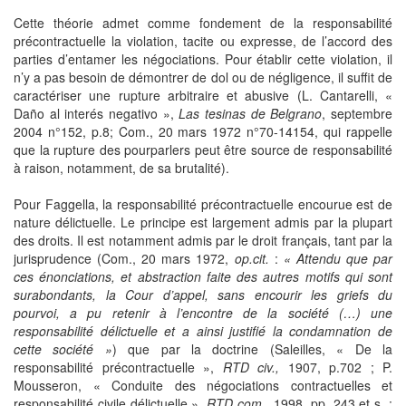
Cette théorie admet comme fondement de la responsabilité
précontractuelle la violation, tacite ou expresse, de l’accord des
parties d’entamer les négociations. Pour établir cette violation, il
n’y a pas besoin de démontrer de dol ou de négligence, il suffit de
caractériser une rupture arbitraire et abusive (L. Cantarelli, «
Daño al interés negativo »,
Las tesinas de Belgrano
, septembre
2004 n°152, p.8; Com., 20 mars 1972 n°70-14154, qui rappelle
que la rupture des pourparlers peut être source de responsabilité
à raison, notamment, de sa brutalité).
Pour Faggella, la responsabilité précontractuelle encourue est de
nature délictuelle. Le principe est largement admis par la plupart
des droits. Il est notamment admis par le droit français, tant par la
jurisprudence (Com., 20 mars 1972,
op.cit.
:
« Attendu que par
ces énonciations, et abstraction faite des autres motifs qui sont
surabondants, la Cour d’appel, sans encourir les griefs du
pourvoi, a pu retenir à l’encontre de la société (…) une
responsabilité délictuelle et a ainsi justifié la condamnation de
cette société »
) que par la doctrine (Saleilles, « De la
responsabilité précontractuelle »,
RTD civ.,
1907, p.702 ; P.
Mousseron, « Conduite des négociations contractuelles et
responsabilité civile délictuelle »,
RTD com.
, 1998, pp. 243 et s. :