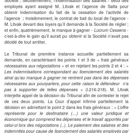
Société ; deuxièmement, l’indemnisation des salariés - deux des
employés ayant assigné M. Litvak et l’agence de Salta pour
obtenir indemnisation du fait de la cessation de l’activité de
l’agence ; troisièmement, le contrat de bail du local de l’agence -
M. Litvak devant des loyers qu’il demande à la Société de régler ;
et enfin, quatrièmement, le manque à gagner -
Lucrum Cessens
-
c’est-à-dire le gain qu’il aurait pu obtenir si la Société n’avait pas
décidé de tout arrêter.
Le Tribunal de première instance accueille partiellement sa
demande, en caractérisant les points 1 et 3 de
« frais généraux
nécessaires aux négociations »
et en rejetant les points 2 et 4 :
«
Les indemnisations correspondant au licenciement des salariés
ainsi qu’au manque à gagner ne rentrent pas dans les dépenses
nécessaires aux pourparlers, pour cette raison le défendeur n’a
pas à supporter de telles dépenses »
(l.216-218). M. Litvak
interjette appel de la décision du Tribunal afin de contester le rejet
de ces deux points. La Cour d’appel infirme partiellement la
décision en admettant le point 2 dans les frais généraux :
« L’offre
représente pour le destinataire (…) une valeur juridique et
économique qui comprend les dépenses et le travail apportés par
celui-ci lors des négociations (..). Le paiement des salaires et des
indemnités pour cause de licenciement des salariés employés par