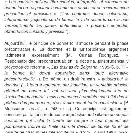
« Les contrats doivent être conclus, interprétés et exécutés de
bonne foi en respectant la volonté des parties et en œuvrant avec
précaution et prévision »
(
“Los contratos deben celebrarse,
interpretarse y ejecutarse de buena fe y de acuerdo con lo que
verosímilmente las partes entendieron o pudieron entender,
obrando con cuidado y previsión”
).
Aujourd’hui, le principe de bonne foi s’impose pendant la phase
précontractuelle. La doctrine et la jurisprudence argentines
l’admettent expressément (M. Cuiñas Rodriguez, «
Responsabilidad precontractual: en la doctrina, jurisprudencia y
proyectos de reforma »,
Las tesinas de Belgrano
, 1995-C, p. 7:
«
la bonne foi devra apparaître dans toute alternative
précontractuelle »
). De même, en droit français,
« aujourd’hui, la
doctrine (…) tend à admettre, par induction, un véritable principe
général de bonne foi, qui ne vaut plus simplement lors de
l’exécution du contrat, mais commence à produire son effet dès la
période des pourparlers, c’est-à dire avant toute conclusion »
(P.
Mousseron,
op.cit
., p. 243 et s.). Ce principe est également
consacré par la jurisprudence:
« le principe de la liberté de ne pas
contracter qui inclut la liberté de rompre à tout moment les
pourparlers trouve sa limite dans le devoir de bonne foi et de
loyauté de chacun des interlocuteurs »
(Com., 7 avril 1998, nº95-