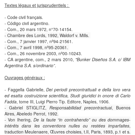
Textes légaux et jurisprudentiels :
-
Code civil français.
-
Código civil argentino.
-
Com., 20 mars 1972, n°70-14154.
-
Chambre des Lords, 1992, Waldorf v. Mills.
-
Com., 7 janvier 1997, nº94-21561.
-
Com., 7 avril 1998, nº95-20361.
-
Com., 26 novembre 2003, nº00-10243.
-
CA argentine, com., 2 mars 2010,
"Bunker Diseños S.A. c/ IBM
Argentina S.A. s/ordinario”
.
Ouvrages généraux :
-
Faggella Gabrielle,
Dei periodi precontrattuali e della loro vera
ed esatta costruizione scientifica, Studi giuridici in onore di Carlo
Fadda
, tome III, Luigi Pierro Tip. Editore, Naples, 1906.
-
Gabriel STIGLITZ,
Responsabilidad precontractual
, Buenos
Aires, Abeledo Perrot, 1992.
-
Von Ihering,
De la faute “in contrahendo” ou des dommages-
intérêts dans les conventions nulles ou restées imparfaites
,
traduction Meulenaere, Œuvres choisies, t.II, Paris, 1893, p.1 et s.