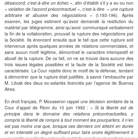
désaccord, c’est-à-dire un échec »
, afin d’établir s’il y a eu ou non
« violation de l’accord précontractuel »
, c'est-à-dire
« une rupture
arbitraire et abusive des négociations »
(l.193-196). Après
examen, les juges estiment qu’avoir demandé la restitution du
matériel par télégramme, ainsi qu’avoir communiqué verbalement
la fin de la collaboration, prouvait la rupture des négociations par
la Société. Ils énoncent ensuite que le fait que cette rupture soit
intervenue après quelques années de relations commerciales, et
sans aucun motif légitime, démontrait le caractère intempestif et
abusif de la rupture. De ce fait, on ne se trouve dans aucune des
trois issues légales possibles et la faute de la Société est bien
caractérisée. La Cour rejette donc le motif de la défense, tendant
à démontrer que la rupture était justifiée, à savoir l’embauche par
M. Litvak des deux ex-salariés licenciés par l’agence de Buenos
Aires.
En droit français, P. Mousseron rappel une décision similaire de la
Cour d’appel de Riom du 10 juin 1992 :
« Si la liberté est de
principe dans le domaine des relations précontractuelles, y
compris la liberté de rompre à tout moment les pourparlers, il n’en
est pas moins vrai que, lorsque ces derniers ont atteint en durée
et en intensité un degré suffisant pour faire croire légitimement à