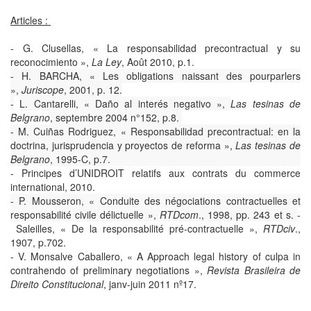
Articles :
-
G. Clusellas, « La responsabilidad precontractual y su
reconocimiento »,
La Ley
, Août 2010, p.1.
-
H. BARCHA, « Les obligations naissant des pourparlers
»,
Juriscope
, 2001, p. 12.
-
L. Cantarelli, « Daño al interés negativo »,
Las tesinas de
Belgrano
, septembre 2004 n°152, p.8.
-
M. Cuiñas Rodriguez, « Responsabilidad precontractual: en la
doctrina, jurisprudencia y proyectos de reforma »,
Las tesinas de
Belgrano
, 1995-C, p.7.
-
Principes d’UNIDROIT relatifs aux contrats du commerce
international, 2010.
-
P. Mousseron, « Conduite des négociations contractuelles et
responsabilité civile délictuelle »,
RTDcom
., 1998, pp. 243 et s.
-
Saleilles, « De la responsabilité pré-contractuelle »,
RTDciv
.,
1907, p.702.
-
V. Monsalve Caballero, « A Approach legal history of culpa in
contrahendo of preliminary negotiations »,
Revista Brasileira de
Direito Constitucional
, janv-juin 2011 nº17.