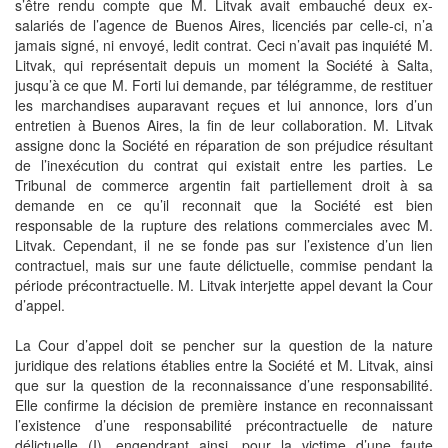
s’être rendu compte que M. Litvak avait embauché deux ex-
salariés de l’agence de Buenos Aires, licenciés par celle-ci, n’a
jamais signé, ni envoyé, ledit contrat. Ceci n’avait pas inquiété M.
Litvak, qui représentait depuis un moment la Société à Salta,
jusqu’à ce que M. Forti lui demande, par télégramme, de restituer
les marchandises auparavant reçues et lui annonce, lors d’un
entretien à Buenos Aires, la fin de leur collaboration. M. Litvak
assigne donc la Société en réparation de son préjudice résultant
de l’inexécution du contrat qui existait entre les parties. Le
Tribunal de commerce argentin fait partiellement droit à sa
demande en ce qu’il reconnait que la Société est bien
responsable de la rupture des relations commerciales avec M.
Litvak. Cependant, il ne se fonde pas sur l’existence d’un lien
contractuel, mais sur une faute délictuelle, commise pendant la
période précontractuelle. M. Litvak interjette appel devant la Cour
d’appel.
La Cour d’appel doit se pencher sur la question de la nature
juridique des relations établies entre la Société et M. Litvak, ainsi
que sur la question de la reconnaissance d’une responsabilité.
Elle confirme la décision de première instance en reconnaissant
l’existence d’une responsabilité précontractuelle de nature
délictuelle (I), engendrant ainsi, pour la victime d’une faute