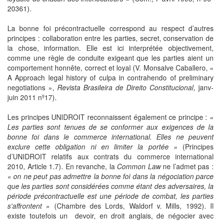
20361).
La bonne foi précontractuelle correspond au respect d’autres
principes : collaboration entre les parties, secret, conservation de
la chose, information. Elle est ici interprétée objectivement,
comme une règle de conduite exigeant que les parties aient un
comportement honnête, correct et loyal (V. Monsalve Caballero, «
A Approach legal history of culpa in contrahendo of preliminary
negotiations »,
Revista Brasileira de Direito Constitucional
, janv-
juin 2011 nº17).
Les principes UNIDROIT reconnaissent également ce principe :
«
Les parties sont tenues de se conformer aux exigences de la
bonne foi dans le commerce international. Elles ne peuvent
exclure cette obligation ni en limiter la portée »
(Principes
d’UNIDROIT relatifs aux contrats du commerce international
2010, Article 1.7). En revanche, la
Common Law
ne l’admet pas :
« on ne peut pas admettre la bonne foi dans la négociation parce
que les parties sont considérées comme étant des adversaires, la
période précontractuelle est une période de combat, les parties
s'affrontent »
(Chambre des Lords, Waldorf v. Mills, 1992). Il
existe toutefois un devoir, en droit anglais, de négocier avec