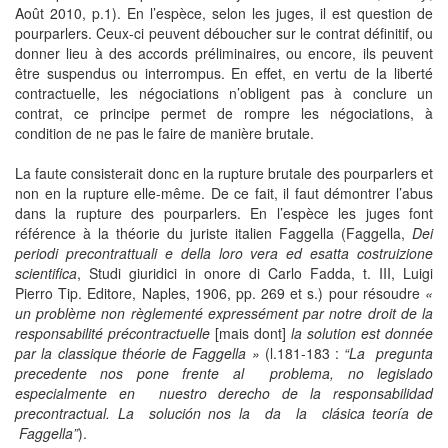
Août 2010, p.1). En l’espèce, selon les juges, il est question de
pourparlers. Ceux-ci peuvent déboucher sur le contrat définitif, ou
donner lieu à des accords préliminaires, ou encore, ils peuvent
être suspendus ou interrompus. En effet, en vertu de la liberté
contractuelle, les négociations n’obligent pas à conclure un
contrat, ce principe permet de rompre les négociations, à
condition de ne pas le faire de manière brutale.
La faute consisterait donc en la rupture brutale des pourparlers et
non en la rupture elle-même. De ce fait, il faut démontrer l’abus
dans la rupture des pourparlers. En l’espèce les juges font
référence à la théorie du juriste italien Faggella (Faggella,
Dei
periodi precontrattuali e della loro vera ed esatta costruizione
scientifica
, Studi giuridici in onore di Carlo Fadda, t. III, Luigi
Pierro Tip. Editore, Naples, 1906, pp. 269 et s.) pour résoudre
«
un problème non règlementé expressément par notre droit de la
responsabilité précontractuelle
[mais dont]
la solution est donnée
par la classique théorie de Faggella »
(l.181-183 :
“La pregunta
precedente nos pone frente al problema, no legislado
especialmente en nuestro derecho de la responsabilidad
precontractual. La solución nos la da la clásica teoría de
Faggella”
).