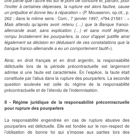
une partie que l’autre est sur le point de conclure et, partant, pour
l’inciter à certaines dépenses, la rupture est alors fautive, cause
un préjudice et donne lieu à réparation »
(P. Mousseron, op.cit., p.
262 ; dans le même sens : Com., 7 janvier 1997, nº94-21561 :
«
Mais attendu qu'après avoir retenu (…) que la Banque franco-
allemande avait, sans explication (…) et sans motif légitime,
rompu brutalement les pourparlers, la cour d'appel justifie ainsi
légalement sa décision en déduisant de ces constatations que la
banque franco-allemande a eu un comportement fautif»
).
Ainsi, en droit français et en droit argentin, la responsabilité
délictuelle lors de la période précontractuelle est largement
admise si une faute est caractérisée. En l’espèce, la faute était
constituée par l’abus dans la rupture des pourparlers. La seconde
question soulevée est celle du régime de la responsabilité
précontractuelle et de l’étendu de l’indemnisation.
II - Régime juridique de la responsabilité précontractuelle
pour rupture des pourparlers
La responsabilité engendrée en cas de rupture abusive des
pourparlers est délictuelle. Elle est fondée sur le non-respect de
l’obligation de bonne foi qui s’impose aux parties lors des