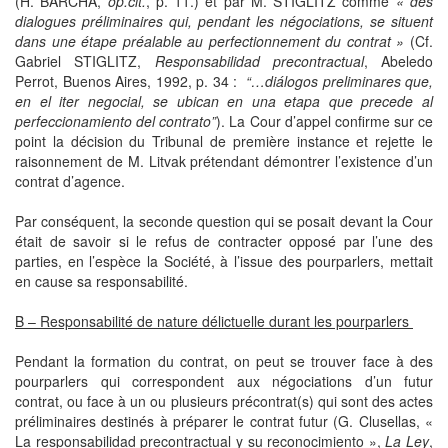
(H. BARCHA,
op.cit.
, p. 11.) et par M. STIGLITZ comme
« des
dialogues préliminaires qui, pendant les négociations, se situent
dans une étape préalable au perfectionnement du contrat »
(Cf.
Gabriel STIGLITZ,
Responsabilidad precontractual
, Abeledo
Perrot, Buenos Aires, 1992, p. 34 :
“…diálogos preliminares que,
en el iter negocial, se ubican en una etapa que precede al
perfeccionamiento del contrato”
). La Cour d’appel confirme sur ce
point la décision du Tribunal de première instance et rejette le
raisonnement de M. Litvak prétendant démontrer l’existence d’un
contrat d’agence.
Par conséquent, la seconde question qui se posait devant la Cour
était de savoir si le refus de contracter opposé par l’une des
parties, en l’espèce la Société, à l’issue des pourparlers, mettait
en cause sa responsabilité.
B – Responsabilité de nature délictuelle durant les pourparlers
Pendant la formation du contrat, on peut se trouver face à des
pourparlers qui correspondent aux négociations d’un futur
contrat, ou face à un ou plusieurs précontrat(s) qui sont des actes
préliminaires destinés à préparer le contrat futur (G. Clusellas, «
La responsabilidad precontractual y su reconocimiento »,
La Ley
,