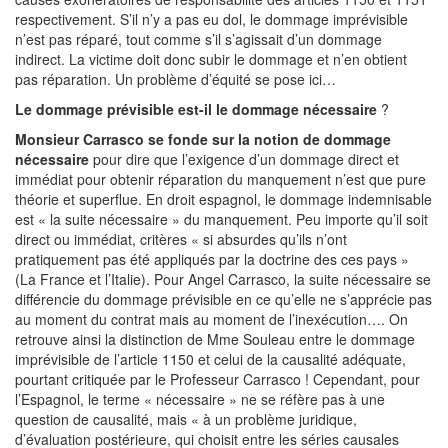
respectivement. S’il n’y a pas eu dol, le dommage imprévisible
n’est pas réparé, tout comme s’il s’agissait d’un dommage
indirect. La victime doit donc subir le dommage et n’en obtient
pas réparation. Un problème d’équité se pose ici…
Le dommage prévisible est-il le dommage nécessaire
?
Monsieur Carrasco se fonde sur la notion de dommage
nécessaire
pour dire que l’exigence d’un dommage direct et
immédiat pour obtenir réparation du manquement n’est que pure
théorie et superflue. En droit espagnol, le dommage indemnisable
est « la suite nécessaire » du manquement. Peu importe qu’il soit
direct ou immédiat, critères « si absurdes qu’ils n’ont
pratiquement pas été appliqués par la doctrine des ces pays »
(La France et l’Italie). Pour Angel Carrasco, la suite nécessaire se
différencie du dommage prévisible en ce qu’elle ne s’apprécie pas
au moment du contrat mais au moment de l’inexécution…. On
retrouve ainsi la distinction de Mme Souleau entre le dommage
imprévisible de l’article 1150 et celui de la causalité adéquate,
pourtant critiquée par le Professeur Carrasco ! Cependant, pour
l’Espagnol, le terme « nécessaire » ne se réfère pas à une
question de causalité, mais « à un problème juridique,
d’évaluation postérieure, qui choisit entre les séries causales