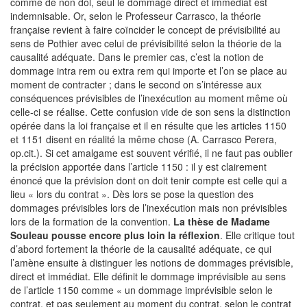
comme de non dol, seul le dommage direct et immédiat est
indemnisable. Or, selon le Professeur Carrasco, la théorie
française revient à faire coïncider le concept de prévisibilité au
sens de Pothier avec celui de prévisibilité selon la théorie de la
causalité adéquate. Dans le premier cas, c’est la notion de
dommage intra rem ou extra rem qui importe et l’on se place au
moment de contracter ; dans le second on s’intéresse aux
conséquences prévisibles de l’inexécution au moment même où
celle-ci se réalise. Cette confusion vide de son sens la distinction
opérée dans la loi française et il en résulte que les articles 1150
et 1151 disent en réalité la même chose (A. Carrasco Perera,
op.cit.). Si cet amalgame est souvent vérifié, il ne faut pas oublier
la précision apportée dans l’article 1150 : il y est clairement
énoncé que la prévision dont on doit tenir compte est celle qui a
lieu « lors du contrat ». Dès lors se pose la question des
dommages prévisibles lors de l’inexécution mais non prévisibles
lors de la formation de la convention.
La thèse de Madame
Souleau pousse encore plus loin la réflexion
. Elle critique tout
d’abord fortement la théorie de la causalité adéquate, ce qui
l’amène ensuite à distinguer les notions de dommages prévisible,
direct et immédiat. Elle définit le dommage imprévisible au sens
de l’article 1150 comme « un dommage imprévisible selon le
contrat, et pas seulement au moment du contrat, selon le contrat