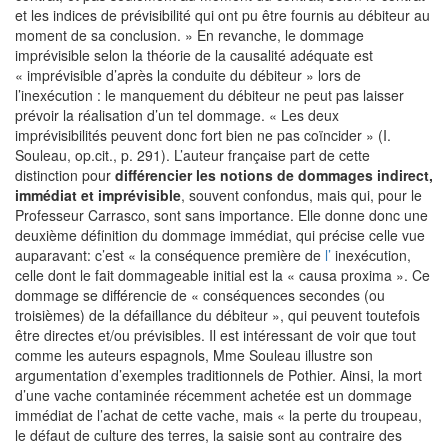
et les indices de prévisibilité qui ont pu être fournis au débiteur au
moment de sa conclusion. » En revanche, le dommage
imprévisible selon la théorie de la causalité adéquate est
« imprévisible d’après la conduite du débiteur » lors de
l’inexécution : le manquement du débiteur ne peut pas laisser
prévoir la réalisation d’un tel dommage. « Les deux
imprévisibilités peuvent donc fort bien ne pas coïncider » (I.
Souleau, op.cit., p. 291). L’auteur française part de cette
distinction pour
différencier les notions de dommages indirect,
immédiat et imprévisible
, souvent confondus, mais qui, pour le
Professeur Carrasco, sont sans importance. Elle donne donc une
deuxième définition du dommage immédiat, qui précise celle vue
auparavant: c’est « la conséquence première de
l’
inexécution,
celle dont le fait dommageable initial est la « causa proxima ». Ce
dommage se différencie de « conséquences secondes (ou
troisièmes) de la défaillance du débiteur », qui peuvent toutefois
être directes et/ou prévisibles. Il est intéressant de voir que tout
comme les auteurs espagnols, Mme Souleau illustre son
argumentation d’exemples traditionnels de Pothier. Ainsi, la mort
d’une vache contaminée récemment achetée est un dommage
immédiat de l’achat de cette vache, mais « la perte du troupeau,
le défaut de culture des terres, la saisie sont au contraire des