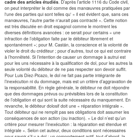
cadre des articles étudiés
. D’après l’article 1116 du Code civil,
on peut interpréter le dol comme des manœuvres pratiquées par
l'une des parties qui sont telles qu' « il est évident que, sans ces
manœuvres, l'autre partie n'aurait pas contracté ». Cette notion
est très discutée en droit espagnol comme le montrent les
diverses définitions avancées : ce serait pour certains « une
infraction de l’obligation faite par le débiteur librement et
spontanément »; pour M. Castán, la conscience et la volonté de
violer le droit du créditeur ; pour d’autres, tout ce qui est contraire
à l’honnêteté. Si l’intention de causer un dommage à autrui est
pour les uns nécessaire à la qualification de dol, pour les autres la
seule volonté du débiteur de ne pas respecter son devoir suffit.
Pour Luis Díez-Picazo, le dol ne fait pas partie intégrante de
l’inexécution ni du dommage, mais est un critère d’aggravation de
la responsabilité. En règle générale, le débiteur ne doit répondre
que des dommages prévus ou prévisibles lors de la constitution
de l’obligation et qui sont la suite nécessaire du manquement. En
revanche, le débiteur dolosif doit une « réparation intégrale ».
Tout débiteur qui ne remplit pas ses obligations doit assumer les
conséquences de son action (ou inaction). « Le dol n’est qu’un
critère pour mesurer l’inexécution : la réparation est étendue et
intégrale ». Selon cet auteur, deux conditions sont nécessaires
pour savoir s’il y a dol : un comportement actif, tout d’abord, la