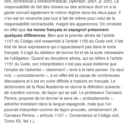
civil, contractual y extracontractual, Dykinson, 2001, p. 230). La
responsabilité du fait des choses ou des animaux dont on a la
garde connaît également le même régime dans les deux pays. Il
n’en est en revanche pas tout à fait de même pour celui de la
responsabilité contractuelle, malgré les apparences. On constate
en effet que l
es textes français et espagnol présentent
quelques différences
. Bien que le premier alinéa de l’article
1107 du Código civil ressemble à l’article 1150 du Code civil, il fait
état de deux expressions qui n’apparaissent pas dans le texte
français: il s’agit du débiteur de bonne foi et de la suite nécessaire
de l’obligation. Quand au deuxième alinéa, qui se réfère à l’article
1151 du Code, son interprétation n’est pas aussi évidente que
l’emploi de l’adverbe « clairement » tend à le faire penser. Ce seul
mot, « conocidamente », a en effet été la cause de nombreuses
discussions et il est en outre difficile à traduire en français. Le
dictionnaire de la Real Academia en donne la définition suivante :
de manière connue, de façon qui se sait. Le professeur Carrasco
Perera, propose de lui donner le sens de « probadamente »,
adverbe inexistant dans la langue espagnole, mais que l’on
pourrait interpréter comme de façon prouvée, certainement (A.
Carrasco Perera, « artículo 1107 », Comentarios al Código civil,
Tome XV, Vol 1,).