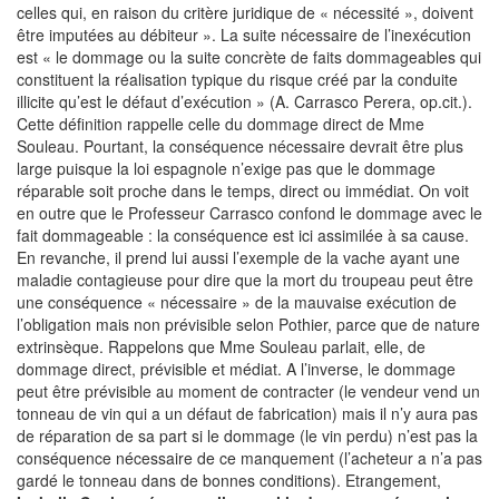
celles qui, en raison du critère juridique de « nécessité », doivent
être imputées au débiteur ». La suite nécessaire de l’inexécution
est « le dommage ou la suite concrète de faits dommageables qui
constituent la réalisation typique du risque créé par la conduite
illicite qu’est le défaut d’exécution » (A. Carrasco Perera, op.cit.).
Cette définition rappelle celle du dommage direct de Mme
Souleau. Pourtant, la conséquence nécessaire devrait être plus
large puisque la loi espagnole n’exige pas que le dommage
réparable soit proche dans le temps, direct ou immédiat. On voit
en outre que le Professeur Carrasco confond le dommage avec le
fait dommageable : la conséquence est ici assimilée à sa cause.
En revanche, il prend lui aussi l’exemple de la vache ayant une
maladie contagieuse pour dire que la mort du troupeau peut être
une conséquence « nécessaire » de la mauvaise exécution de
l’obligation mais non prévisible selon Pothier, parce que de nature
extrinsèque. Rappelons que Mme Souleau parlait, elle, de
dommage direct, prévisible et médiat. A l’inverse, le dommage
peut être prévisible au moment de contracter (le vendeur vend un
tonneau de vin qui a un défaut de fabrication) mais il n’y aura pas
de réparation de sa part si le dommage (le vin perdu) n’est pas la
conséquence nécessaire de ce manquement (l’acheteur a n’a pas
gardé le tonneau dans de bonnes conditions). Etrangement,