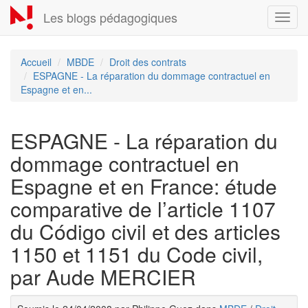
Aller
Les blogs pédagogiques
Toggl
au
navig
contenu
principal
Accueil
MBDE
Droit des contrats
ESPAGNE - La réparation du dommage contractuel en
Espagne et en...
ESPAGNE - La réparation du
dommage contractuel en
Espagne et en France: étude
comparative de l’article 1107
du Código civil et des articles
1150 et 1151 du Code civil,
par Aude MERCIER