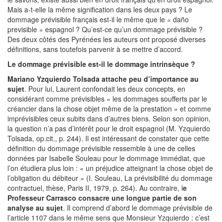
Mais a-t-elle la même signification dans les deux pays ? Le
dommage prévisible français est-il le même que le « daño
previsible » espagnol ? Qu’est-ce qu’un dommage prévisible ?
Des deux côtés des Pyrénées les auteurs ont proposé diverses
définitions, sans toutefois parvenir à se mettre d’accord.
Le dommage prévisible est-il le dommage intrinsèque ?
Mariano Yzquierdo Tolsada attache peu d’importance au
sujet
. Pour lui, Laurent confondait les deux concepts, en
considérant comme prévisibles « les dommages soufferts par le
créancier dans la chose objet même de la prestation » et comme
imprévisibles ceux subits dans d’autres biens. Selon son opinion,
la question n’a pas d’intérêt pour le droit espagnol (M. Yzquierdo
Tolsada, op.cit., p. 244). Il est intéressant de constater que cette
définition du dommage prévisible ressemble à une de celles
données par Isabelle Souleau pour le dommage immédiat, que
l’on étudiera plus loin : « un préjudice atteignant la chose objet de
l’obligation du débiteur » (I. Souleau, La prévisibilité du dommage
contractuel, thèse, Paris II, 1979, p. 264). Au contraire, l
e
Professeur Carrasco consacre une longue partie de son
analyse au sujet
. Il comprend d’abord le dommage prévisible de
l’article 1107 dans le même sens que Monsieur Yzquierdo : c’est