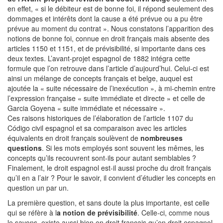
en effet, « si le débiteur est de bonne foi, il répond seulement des
dommages et intérêts dont la cause a été prévue ou a pu être
prévue au moment du contrat ». Nous constatons l’apparition des
notions de bonne foi, connue en droit français mais absente des
articles 1150 et 1151, et de prévisibilité, si importante dans ces
deux textes. L’avant-projet espagnol de 1882 intégra cette
formule que l’on retrouve dans l’article d’aujourd’hui. Celui-ci est
ainsi un mélange de concepts français et belge, auquel est
ajoutée la « suite nécessaire de l’inexécution », à mi-chemin entre
l’expression française « suite immédiate et directe » et celle de
Garcia Goyena « suite immédiate et nécessaire ».
Ces raisons historiques de l’élaboration de l’article 1107 du
Código civil espagnol et sa comparaison avec les articles
équivalents en droit français soulèvent de
nombreuses
questions
. Si les mots employés sont souvent les mêmes, les
concepts qu’ils recouvrent sont-ils pour autant semblables ?
Finalement, le droit espagnol est-il aussi proche du droit français
qu’il en a l’air ? Pour le savoir, il convient d’étudier les concepts en
question un par un.
La première question, et sans doute la plus importante, est celle
qui se réfère à l
a notion de prévisibilité
. Celle-ci, comme nous
le savons, existe aussi bien en droit français qu’en droit espagnol.