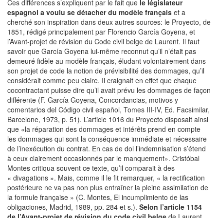
Ces différences s’expliquent par le fait que
le législateur
espagnol a voulu se détacher du modèle français
et a
cherché son inspiration dans deux autres sources: le Proyecto, de
1851, rédigé principalement par Florencio García Goyena, et
l’Avant-projet de révision du Code civil belge de Laurent. Il faut
savoir que García Goyena lui-même reconnut qu’il n’était pas
demeuré fidèle au modèle français, éludant volontairement dans
son projet de code la notion de prévisibilité des dommages, qu’il
considérait comme peu claire. Il craignait en effet que chaque
cocontractant puisse dire qu’il avait prévu les dommages de façon
différente (F. García Goyena, Concordancias, motivos y
comentarios del Código civil español, Tomes III-IV, Ed. Facsimilar,
Barcelone, 1973, p. 51). L’article 1016 du Proyecto disposait ainsi
que «la réparation des dommages et intérêts prend en compte
les dommages qui sont la conséquence immédiate et nécessaire
de l’inexécution du contrat. En cas de dol l’indemnisation s’étend
à ceux clairement occasionnés par le manquement». Cristóbal
Montes critiqua souvent ce texte, qu’il comparait à des
« divagations ». Mais, comme il le fit remarquer, « la rectification
postérieure ne va pas non plus entraîner la pleine assimilation de
la formule française » (C. Montes, El incumplimiento de las
obligaciones, Madrid, 1989, pp. 284 et s.).
Selon l’article 1154
de l’Avant-projet de révision du code civil belge
de Laurent