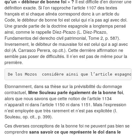
qu’un « débiteur de bonne foi » ?
Il est difficile d’en donner une
définition exacte. Si l’on rapproche l’article 1107 des textes
français et si chaque alinéa correspond donc à un article du
Code, le débiteur de bonne foi est celui qui n’a pas agi avec dol.
Une grande partie de la doctrine espagnole a longtemps pensé
ainsi, comme le rappelle Díez-Picazo (L. Díez-Picazo,
Fundamentos del derecho civil patrimonial, Tome 2, p. 587).
Inversement, le débiteur de mauvaise foi est celui qui a agi avec
dol (A. Carrasco Perera, op.cit.). Cette dernière affirmation ne
semble pas poser de difficultés. Il n’en est pas de même pour la
première.
De los Mozos  considère ainsi que l’article espagnol
Etonnamment, dans sa thèse sur la prévisibilité du dommage
contractuel,
Mme Souleau parle également de la bonne foi
,
alors que nous savons que cette notion de l’article 1134
n’apparaît ni dans l’article 1150 ni dans 1151. Mais l’expression
n’est employée que très rarement et n’est pas explicitée (I.
Souleau, op. cit., p. 399).
Ces diverses conceptions de la bonne foi ne peuvent pas bien se
comprendre
sans savoir ce que représente le dol dans le