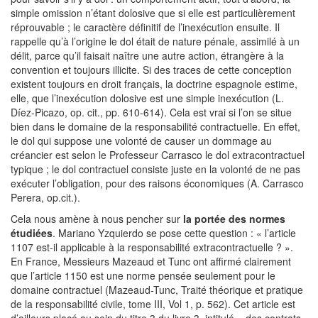
simple omission n’étant dolosive que si elle est particulièrement
réprouvable ; le caractère définitif de l’inexécution ensuite. Il
rappelle qu’à l’origine le dol était de nature pénale, assimilé à un
délit, parce qu’il faisait naître une autre action, étrangère à la
convention et toujours illicite. Si des traces de cette conception
existent toujours en droit français, la doctrine espagnole estime,
elle, que l’inexécution dolosive est une simple inexécution (L.
Díez-Picazo, op. cit., pp. 610-614). Cela est vrai si l’on se situe
bien dans le domaine de la responsabilité contractuelle. En effet,
le dol qui suppose une volonté de causer un dommage au
créancier est selon le Professeur Carrasco le dol extracontractuel
typique ; le dol contractuel consiste juste en la volonté de ne pas
exécuter l’obligation, pour des raisons économiques (A. Carrasco
Perera, op.cit.).
Cela nous amène à nous pencher sur
la portée des normes
étudiées
. Mariano Yzquierdo se pose cette question : « l’article
1107 est-il applicable à la responsabilité extracontractuelle ? ».
En France, Messieurs Mazeaud et Tunc ont affirmé clairement
que l’article 1150 est une norme pensée seulement pour le
domaine contractuel (Mazeaud-Tunc, Traité théorique et pratique
de la responsabilité civile, tome III, Vol 1, p. 562). Cet article est