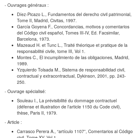
- Ouvrages généraux :
Díez-Picazo L., Fundamentos del derecho civil patrimonial,
Tome II, Madrid, Civitas, 1997.
García Goyena F., Concordancias, motivos y comentarios
del Código civil español, Tomes III-IV, Ed. Facsimilar,
Barcelona, 1973.
Mazeaud H. et Tunc L., Traité théorique et pratique de la
responsabilité civile, tome III, Vol 1.
Montes C., El incumplimiento de las obligaciones, Madrid,
1989.
Yzquierdo Tolsada M., Sistema de responsabilidad civil,
contractual y extracontractual, Dykinson, 2001, pp. 243-
250.
- Ouvrage spécialisé:
Souleau I., La prévisibilité du dommage contractuel
(défense et illustration de l'article 1150 du Code civil),
thèse, Paris II, 1979.
- Article :
Carrasco Perera A., “artículo 1107”, Comentarios al Código
civil, Tome XV, Vol 1.