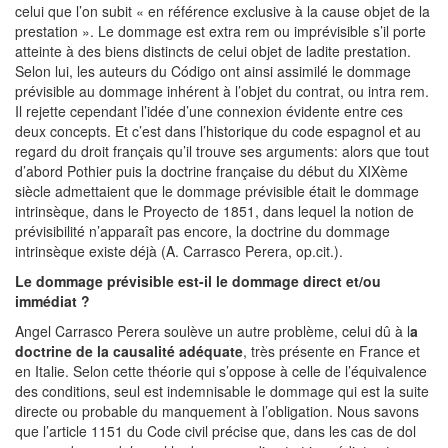
celui que l’on subit « en référence exclusive à la cause objet de la
prestation ». Le dommage est extra rem ou imprévisible s’il porte
atteinte à des biens distincts de celui objet de ladite prestation.
Selon lui, les auteurs du Código ont ainsi assimilé le dommage
prévisible au dommage inhérent à l’objet du contrat, ou intra rem.
Il rejette cependant l’idée d’une connexion évidente entre ces
deux concepts. Et c’est dans l’historique du code espagnol et au
regard du droit français qu’il trouve ses arguments: alors que tout
d’abord Pothier puis la doctrine française du début du XIXème
siècle admettaient que le dommage prévisible était le dommage
intrinsèque, dans le Proyecto de 1851, dans lequel la notion de
prévisibilité n’apparaît pas encore, la doctrine du dommage
intrinsèque existe déjà (A. Carrasco Perera, op.cit.).
Le dommage prévisible est-il le dommage direct et/ou
immédiat ?
Angel Carrasco Perera soulève un autre problème, celui dû à l
a
doctrine de la causalité adéquate
, très présente en France et
en Italie. Selon cette théorie qui s’oppose à celle de l’équivalence
des conditions, seul est indemnisable le dommage qui est la suite
directe ou probable du manquement à l’obligation. Nous savons
que l’article 1151 du Code civil précise que, dans les cas de dol