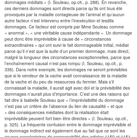
dommages médiats » (I. Souleau, op.cit., p. 288). En revanche,
ces derniers dommages sont directs parce qu’ils ont tous été
provoqués par la maladie contagieuse de l’animal et qu’aucun
autre facteur n’est intervenu entre l’inexécution et lesdits
dommages. Ce facteur est compris par Mme Souleau comme
« anormal », « une véritable cause indépendante ». Un dommage
peut donc être imprévisible à cause de « circonstances
extraordinaires » qui ont suivi le fait dommageable initial, médiat
parce qu’il n’est que la suite d’un premier dommage, mais direct,
malgré la longueur des circonstances exceptionnelles, parce que
l’enchaînement causal n’est pas rompu (I. Souleau, op.cit., p.
338). Dans notre exemple, les dommages ne seront prévisibles
que si le vendeur de la vache avait connaissance de la maladie
de la vache et du peu de ressources du fermier. Mais s’il
connaissait la maladie, il aurait agit avec dol et la prévisibilité des
dommages n’aurait plus d’importance. C’est une des raisons qui
fait dire à Isabelle Souleau que « l’imprévisibilité du dommage
n’est pas un critère de l’absence du lien de causalité » et que
« des conséquences médiates dont la réalisation était
imprévisible peuvent fort bien être directes » (I. Souleau, op.cit.,
p. 325). La fréquente confusion entre le dommage imprévisible et
le dommage indirect est également due au fait que ce sont les
causes exonératoires de responsabilité des articles 1150 et 1151