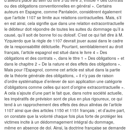
d’ailleurs placé au sein du titre 3 du livre 3, intitulé « des contrats
ou des obligations conventionnelles en général ». Certains
auteurs en Espagne, comme Pantaleón, considèrent également
que l’article 1107 se limite aux relations contractuelles. Mais, s’il
en est ainsi, cela signifie que dans une relation extracontractuelle
le débiteur doit répondre de toutes les suites du dommage qu’il a
causé, qu’il soit de bonne foi ou dolosif. C’est ce qui fait dire à M.
Yzquierdo que la règle de 1107 devrait jouer aussi dans le cadre
de la responsabilité délictuelle. Pourtant, semblablement au droit
français, l’article espagnol est situé dans le livre 4 « Des
obligations et des contrats », dans le titre 1 « Des obligations » et
dans le chapitre 2 « De la nature et des effets des obligations ».
Mais pour l’Espagnol, comme cet article est situé dans la partie
de la théorie générale des obligations, « il n’y pas de raison
d’ordre systématique d’enlever de son application une catégorie
d’obligations comme celles qui sont d’origine extracontractuelle ».
A cela s’ajoute d’une part le fait que, dans notre société actuelle,
les impératifs de prévision sont de plus en plus rigoureux, ce qui
tend à un rapprochement des effets des deux alinéas de l’article
1107 ainsi que des articles 1150 et 1151 français ; et d’autre part,
on constate que la volonté chaque fois plus forte de protéger les
victimes incite à un dédommagement intégral du dommage,
même en absence de dol. Ainsi, la doctrine française se demande