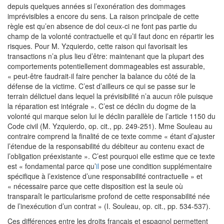
depuis quelques années si l’exonération des dommages
imprévisibles a encore du sens. La raison principale de cette
règle est qu’en absence de dol ceux-ci ne font pas partie du
champ de la volonté contractuelle et qu’il faut donc en répartir les
risques. Pour M. Yzquierdo, cette raison qui favorisait les
transactions n’a plus lieu d’être: maintenant que la plupart des
comportements potentiellement dommageables est assurable,
« peut-être faudrait-il faire pencher la balance du côté de la
défense de la victime. C’est d’ailleurs ce qui se passe sur le
terrain délictuel dans lequel la prévisibilité n’a aucun rôle puisque
la réparation est intégrale ». C’est ce déclin du dogme de la
volonté qui marque selon lui le déclin parallèle de l’article 1150 du
Code civil (M. Yzquierdo, op. cit., pp. 249-251). Mme Souleau au
contraire comprend la finalité de ce texte comme « étant d’ajuster
l’étendue de la responsabilité du débiteur au contenu exact de
l’obligation préexistante ». C’est pourquoi elle estime que ce texte
est « fondamental parce qu’
il
pose une condition supplémentaire
spécifique à l’existence d’une responsabilité contractuelle » et
« nécessaire parce que cette disposition est la seule où
transparaît le particularisme profond de cette responsabilité née
de l’inexécution d’un contrat » (I. Souleau, op. cit., pp. 534-537).
Ces différences entre les droits français et espagnol permettent