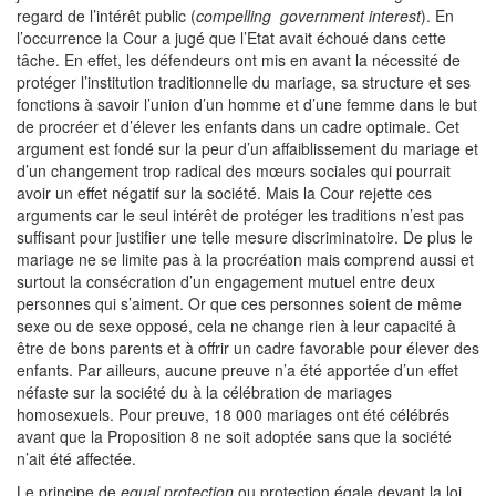
regard de l’intérêt public (
compelling government interest
). En
l’occurrence la Cour a jugé que l’Etat avait échoué dans cette
tâche. En effet, les défendeurs ont mis en avant la nécessité de
protéger l’institution traditionnelle du mariage, sa structure et ses
fonctions à savoir l’union d’un homme et d’une femme dans le but
de procréer et d’élever les enfants dans un cadre optimale. Cet
argument est fondé sur la peur d’un affaiblissement du mariage et
d’un changement trop radical des mœurs sociales qui pourrait
avoir un effet négatif sur la société. Mais la Cour rejette ces
arguments car le seul intérêt de protéger les traditions n’est pas
suffisant pour justifier une telle mesure discriminatoire. De plus le
mariage ne se limite pas à la procréation mais comprend aussi et
surtout la consécration d’un engagement mutuel entre deux
personnes qui s’aiment. Or que ces personnes soient de même
sexe ou de sexe opposé, cela ne change rien à leur capacité à
être de bons parents et à offrir un cadre favorable pour élever des
enfants. Par ailleurs, aucune preuve n’a été apportée d’un effet
néfaste sur la société du à la célébration de mariages
homosexuels. Pour preuve, 18 000 mariages ont été célébrés
avant que la Proposition 8 ne soit adoptée sans que la société
n’ait été affectée.
Le principe de
equal protection
ou protection égale devant la loi