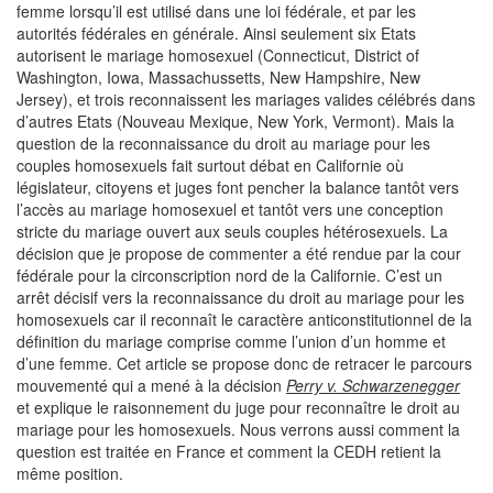
femme lorsqu’il est utilisé dans une loi fédérale, et par les
autorités fédérales en générale. Ainsi seulement six Etats
autorisent le mariage homosexuel (Connecticut, District of
Washington, Iowa, Massachussetts, New Hampshire, New
Jersey), et trois reconnaissent les mariages valides célébrés dans
d’autres Etats (Nouveau Mexique, New York, Vermont). Mais la
question de la reconnaissance du droit au mariage pour les
couples homosexuels fait surtout débat en Californie où
législateur, citoyens et juges font pencher la balance tantôt vers
l’accès au mariage homosexuel et tantôt vers une conception
stricte du mariage ouvert aux seuls couples hétérosexuels. La
décision que je propose de commenter a été rendue par la cour
fédérale pour la circonscription nord de la Californie. C’est un
arrêt décisif vers la reconnaissance du droit au mariage pour les
homosexuels car il reconnaît le caractère anticonstitutionnel de la
définition du mariage comprise comme l’union d’un homme et
d’une femme. Cet article se propose donc de retracer le parcours
mouvementé qui a mené à la décision
Perry v. Schwarzenegger
et explique le raisonnement du juge pour reconnaître le droit au
mariage pour les homosexuels. Nous verrons aussi comment la
question est traitée en France et comment la CEDH retient la
même position.