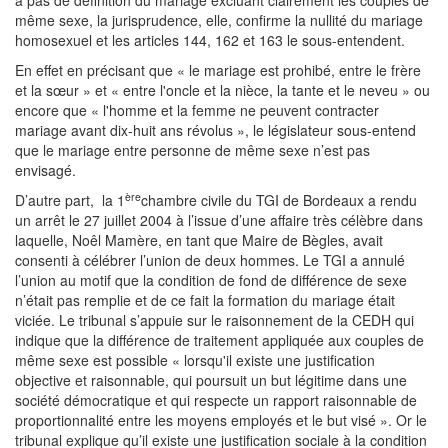
a pas de définition du mariage excluant clairement les couples de
même sexe, la jurisprudence, elle, confirme la nullité du mariage
homosexuel et les articles 144, 162 et 163 le sous-entendent.
En effet en précisant que « le mariage est prohibé, entre le frère
et la sœur » et « entre l'oncle et la nièce, la tante et le neveu » ou
encore que « l'homme et la femme ne peuvent contracter
mariage avant dix-huit ans révolus », le législateur sous-entend
que le mariage entre personne de même sexe n’est pas
envisagé.
ère
D’autre part, la 1
chambre civile du TGI de Bordeaux a rendu
un arrêt le 27 juillet 2004 à l’issue d’une affaire très célèbre dans
laquelle, Noêl Mamère, en tant que Maire de Bègles, avait
consenti à célébrer l’union de deux hommes. Le TGI a annulé
l’union au motif que la condition de fond de différence de sexe
n’était pas remplie et de ce fait la formation du mariage était
viciée. Le tribunal s’appuie sur le raisonnement de la CEDH qui
indique que la différence de traitement appliquée aux couples de
même sexe est possible « lorsqu'il existe une justification
objective et raisonnable, qui poursuit un but légitime dans une
société démocratique et qui respecte un rapport raisonnable de
proportionnalité entre les moyens employés et le but visé ». Or le
tribunal explique qu’il existe une justification sociale à la condition