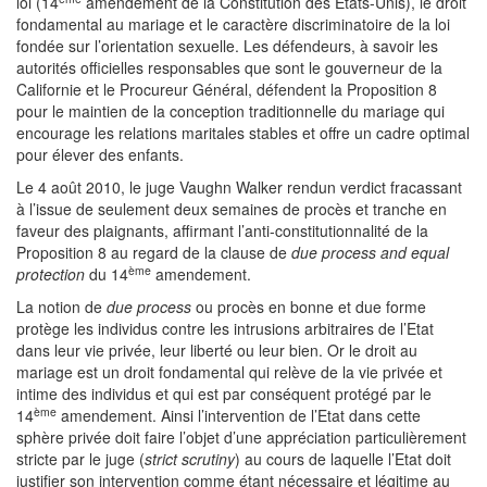
loi (14
amendement de la Constitution des Etats-Unis), le droit
fondamental au mariage et le caractère discriminatoire de la loi
fondée sur l’orientation sexuelle. Les défendeurs, à savoir les
autorités officielles responsables que sont le gouverneur de la
Californie et le Procureur Général, défendent la Proposition 8
pour le maintien de la conception traditionnelle du mariage qui
encourage les relations maritales stables et offre un cadre optimal
pour élever des enfants.
Le 4 août 2010, le juge Vaughn Walker rendun verdict fracassant
à l’issue de seulement deux semaines de procès et tranche en
faveur des plaignants, affirmant l’anti-constitutionnalité de la
Proposition 8 au regard de la clause de
due process and equal
ème
protection
du 14
amendement.
La notion de
due process
ou procès en bonne et due forme
protège les individus contre les intrusions arbitraires de l’Etat
dans leur vie privée, leur liberté ou leur bien. Or le droit au
mariage est un droit fondamental qui relève de la vie privée et
intime des individus et qui est par conséquent protégé par le
ème
14
amendement. Ainsi l’intervention de l’Etat dans cette
sphère privée doit faire l’objet d’une appréciation particulièrement
stricte par le juge (
strict scrutiny
) au cours de laquelle l’Etat doit
justifier son intervention comme étant nécessaire et légitime au