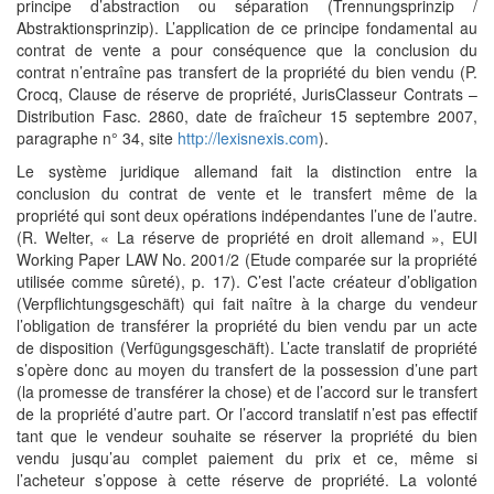
principe d’abstraction ou séparation (Trennungsprinzip /
Abstraktionsprinzip). L’application de ce principe fondamental au
contrat de vente a pour conséquence que la conclusion du
contrat n’entraîne pas transfert de la propriété du bien vendu (P.
Crocq, Clause de réserve de propriété, JurisClasseur Contrats –
Distribution Fasc. 2860, date de fraîcheur 15 septembre 2007,
paragraphe n° 34, site
http://lexisnexis.com
).
Le système juridique allemand fait la distinction entre la
conclusion du contrat de vente et le transfert même de la
propriété qui sont deux opérations indépendantes l’une de l’autre.
(R. Welter, « La réserve de propriété en droit allemand », EUI
Working Paper LAW No. 2001/2 (Etude comparée sur la propriété
utilisée comme sûreté), p. 17). C’est l’acte créateur d’obligation
(Verpflichtungsgeschäft) qui fait naître à la charge du vendeur
l’obligation de transférer la propriété du bien vendu par un acte
de disposition (Verfügungsgeschäft). L’acte translatif de propriété
s’opère donc au moyen du transfert de la possession d’une part
(la promesse de transférer la chose) et de l’accord sur le transfert
de la propriété d’autre part. Or l’accord translatif n’est pas effectif
tant que le vendeur souhaite se réserver la propriété du bien
vendu jusqu’au complet paiement du prix et ce, même si
l’acheteur s’oppose à cette réserve de propriété. La volonté