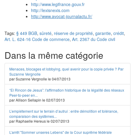
http://www.legifrance.gouv.fr
http://lexisnexis.com
http://www.avocat-journalactu.fr/
Tags:
§ 449 BGB
,
sûreté
,
réserve de propriété
,
garantie
,
crédit
,
Art. L. 624-16 Code de commerce
,
Art. 2367 du Code civil
Dans la même catégorie
Menaces, blocages et lobbying, quel avenir pour la copie privée ? Par
Suzanne Vergnolle
par Suzanne Vergnolle le 04/07/2013
“El Rincon de Jesus”: l'affirmation historique de la légalité des réseaux
Peer-to-peer en...
par Allison Sellapin le 02/07/2013
L’empiétement sur le terrain d’autrui : entre démolition et tolérance,
comparaison des systèmes...
par Raphaelle Hereus le 02/07/2013
L’arrêt "Sommer unseres Lebens" de la Cour suprême fédérale