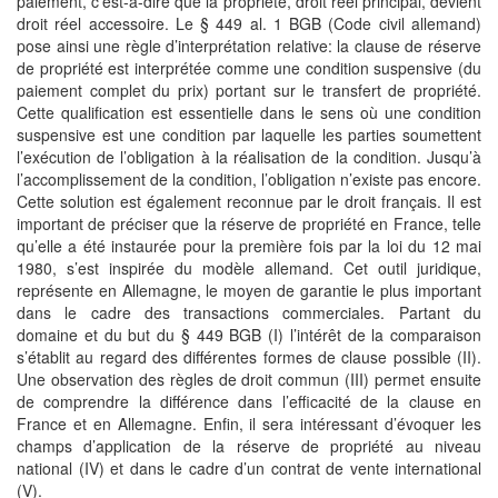
paiement, c’est-à-dire que la propriété, droit réel principal, devient
droit réel accessoire. Le § 449 al. 1 BGB (Code civil allemand)
pose ainsi une règle d’interprétation relative: la clause de réserve
de propriété est interprétée comme une condition suspensive (du
paiement complet du prix) portant sur le transfert de propriété.
Cette qualification est essentielle dans le sens où une condition
suspensive est une condition par laquelle les parties soumettent
l’exécution de l’obligation à la réalisation de la condition. Jusqu’à
l’accomplissement de la condition, l’obligation n’existe pas encore.
Cette solution est également reconnue par le droit français. Il est
important de préciser que la réserve de propriété en France, telle
qu’elle a été instaurée pour la première fois par la loi du 12 mai
1980, s’est inspirée du modèle allemand. Cet outil juridique,
représente en Allemagne, le moyen de garantie le plus important
dans le cadre des transactions commerciales. Partant du
domaine et du but du § 449 BGB (I) l’intérêt de la comparaison
s’établit au regard des différentes formes de clause possible (II).
Une observation des règles de droit commun (III) permet ensuite
de comprendre la différence dans l’efficacité de la clause en
France et en Allemagne. Enfin, il sera intéressant d’évoquer les
champs d’application de la réserve de propriété au niveau
national (IV) et dans le cadre d’un contrat de vente international
(V).