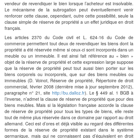
vendeur de revendiquer le bien lorsque l’acheteur est insolvable.
Le mécanisme de la subrogation peut éventuellement venir
renforcer cette clause, cependant, outre cette possibilité, seule la
clause simple de réserve de propriété a un effet juridique en droit
français.
Les articles 2370 du Code civil et L. 624-16 du Code de
commerce permettent tout deux de revendiquer les biens dont la
propriété a été réservée même si ceux-ci sont incorporés dans un
meuble ou un immeuble. Il est ainsi fait référence au « bien »
objet de la réserve de propriété et cette expression large suppose
que la réserve de propriété peut tout aussi bien porter sur les
biens corporels ou incorporels, que sur des biens meubles ou
immeubles (D. Voinot, Réserve de propriété, Répertoire de droit
commercial, février 2008 (dernière mise à jour septembre 2012),
paragraphe n° 21, site
http://bu.dalloz.fr
). Le § 449 al. 1 BGB à
l’inverse, n’admet la clause de réserve de propriété que pour des
biens meubles. Mais si la législation française accorde la clause
de réserve de propriété pour tous les types de biens, elle reste
tout de même plus réservée dans ce domaine par rapport au droit
allemand. Ceci est d’ores et déjà visible au regard des différentes
formes de la réserve de propriété existant dans le système
germanique, mais qui ne connaissent pas d’équivalent en droit