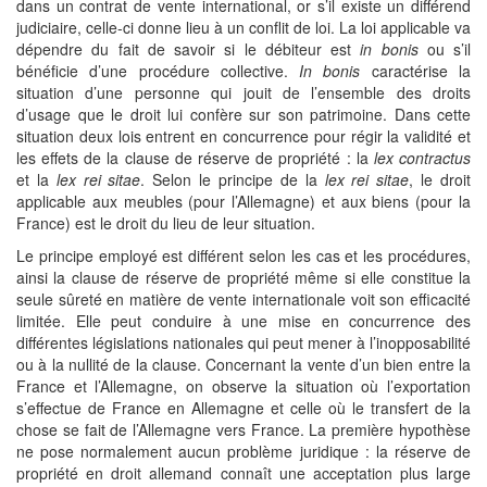
dans un contrat de vente international, or s’il existe un différend
judiciaire, celle-ci donne lieu à un conflit de loi. La loi applicable va
dépendre du fait de savoir si le débiteur est
in bonis
ou s’il
bénéficie d’une procédure collective.
In bonis
caractérise la
situation d’une personne qui jouit de l’ensemble des droits
d’usage que le droit lui confère sur son patrimoine. Dans cette
situation deux lois entrent en concurrence pour régir la validité et
les effets de la clause de réserve de propriété : la
lex contractus
et la
lex rei sitae
. Selon le principe de la
lex rei sitae
, le droit
applicable aux meubles (pour l’Allemagne) et aux biens (pour la
France) est le droit du lieu de leur situation.
Le principe employé est différent selon les cas et les procédures,
ainsi la clause de réserve de propriété même si elle constitue la
seule sûreté en matière de vente internationale voit son efficacité
limitée. Elle peut conduire à une mise en concurrence des
différentes législations nationales qui peut mener à l’inopposabilité
ou à la nullité de la clause. Concernant la vente d’un bien entre la
France et l’Allemagne, on observe la situation où l’exportation
s’effectue de France en Allemagne et celle où le transfert de la
chose se fait de l’Allemagne vers France. La première hypothèse
ne pose normalement aucun problème juridique : la réserve de
propriété en droit allemand connaît une acceptation plus large