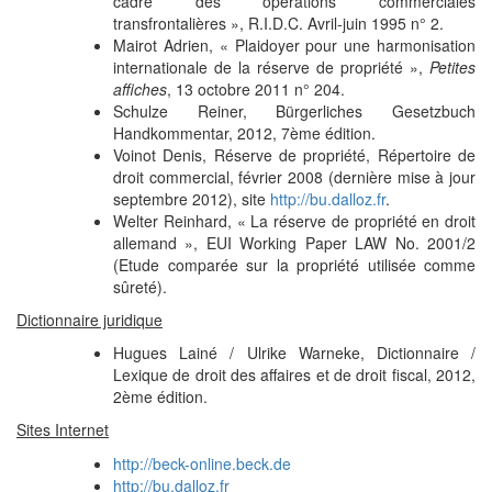
cadre des opérations commerciales
transfrontalières », R.I.D.C. Avril-juin 1995 n° 2.
Mairot Adrien, « Plaidoyer pour une harmonisation
internationale de la réserve de propriété »,
Petites
affiches
, 13 octobre 2011 n° 204.
Schulze Reiner, Bürgerliches Gesetzbuch
Handkommentar, 2012, 7ème édition.
Voinot Denis, Réserve de propriété, Répertoire de
droit commercial, février 2008 (dernière mise à jour
septembre 2012), site
http://bu.dalloz.fr
.
Welter Reinhard, « La réserve de propriété en droit
allemand », EUI Working Paper LAW No. 2001/2
(Etude comparée sur la propriété utilisée comme
sûreté).
Dictionnaire juridique
Hugues Lainé / Ulrike Warneke, Dictionnaire /
Lexique de droit des affaires et de droit fiscal, 2012,
2ème édition.
Sites Internet
http://beck-online.beck.de
http://bu.dalloz.fr