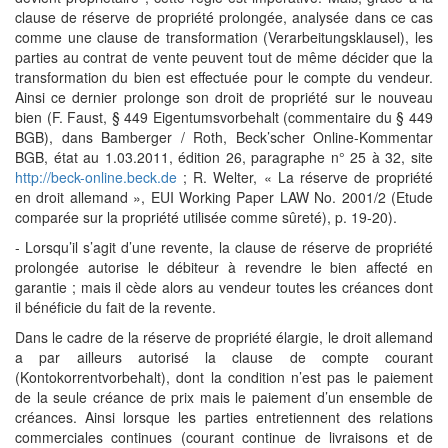
clause de réserve de propriété prolongée, analysée dans ce cas
comme une clause de transformation (Verarbeitungsklausel), les
parties au contrat de vente peuvent tout de même décider que la
transformation du bien est effectuée pour le compte du vendeur.
Ainsi ce dernier prolonge son droit de propriété sur le nouveau
bien (F. Faust, § 449 Eigentumsvorbehalt (commentaire du § 449
BGB), dans Bamberger / Roth, Beck’scher Online-Kommentar
BGB, état au 1.03.2011, édition 26, paragraphe n° 25 à 32, site
http://beck-online.beck.de
; R. Welter, « La réserve de propriété
en droit allemand », EUI Working Paper LAW No. 2001/2 (Etude
comparée sur la propriété utilisée comme sûreté), p. 19-20).
- Lorsqu’il s’agit d’une revente, la clause de réserve de propriété
prolongée autorise le débiteur à revendre le bien affecté en
garantie ; mais il cède alors au vendeur toutes les créances dont
il bénéficie du fait de la revente.
Dans le cadre de la réserve de propriété élargie, le droit allemand
a par ailleurs autorisé la clause de compte courant
(Kontokorrentvorbehalt), dont la condition n’est pas le paiement
de la seule créance de prix mais le paiement d’un ensemble de
créances. Ainsi lorsque les parties entretiennent des relations
commerciales continues (courant continue de livraisons et de