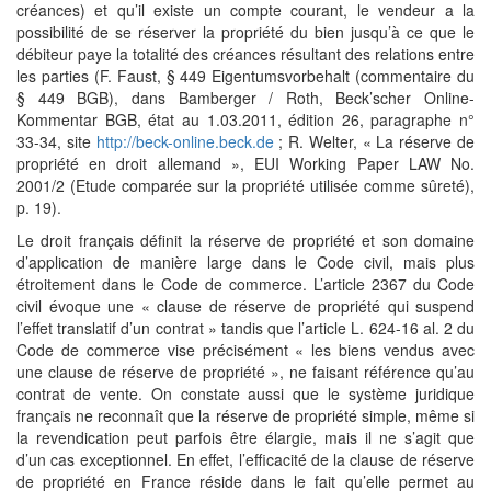
créances) et qu’il existe un compte courant, le vendeur a la
possibilité de se réserver la propriété du bien jusqu’à ce que le
débiteur paye la totalité des créances résultant des relations entre
les parties (F. Faust, § 449 Eigentumsvorbehalt (commentaire du
§ 449 BGB), dans Bamberger / Roth, Beck’scher Online-
Kommentar BGB, état au 1.03.2011, édition 26, paragraphe n°
33-34, site
http://beck-online.beck.de
; R. Welter, « La réserve de
propriété en droit allemand », EUI Working Paper LAW No.
2001/2 (Etude comparée sur la propriété utilisée comme sûreté),
p. 19).
Le droit français définit la réserve de propriété et son domaine
d’application de manière large dans le Code civil, mais plus
étroitement dans le Code de commerce. L’article 2367 du Code
civil évoque une « clause de réserve de propriété qui suspend
l’effet translatif d’un contrat » tandis que l’article L. 624-16 al. 2 du
Code de commerce vise précisément « les biens vendus avec
une clause de réserve de propriété », ne faisant référence qu’au
contrat de vente. On constate aussi que le système juridique
français ne reconnaît que la réserve de propriété simple, même si
la revendication peut parfois être élargie, mais il ne s’agit que
d’un cas exceptionnel. En effet, l’efficacité de la clause de réserve
de propriété en France réside dans le fait qu’elle permet au