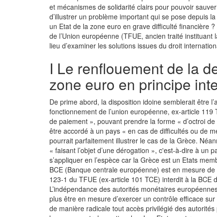
et mécanismes de solidarité clairs pour pouvoir sauver 
d’illustrer un problème important qui se pose depuis la
un Etat de la zone euro en grave difficulté financière ?
de l’Union européenne (TFUE, ancien traité instituant 
lieu d’examiner les solutions issues du droit internationa
I Le renflouement de la d
zone euro en principe int
De prime abord, la disposition idoine semblerait être l’
fonctionnement de l’union européenne, ex-article 119 
de paiement », pouvant prendre la forme « d’octroi de 
être accordé à un pays « en cas de difficultés ou de m
pourrait parfaitement illustrer le cas de la Grèce. N
« faisant l’objet d’une dérogation », c'est-à-dire à un 
s’appliquer en l’espèce car la Grèce est un Etats membr
BCE (Banque centrale européenne) est en mesure de ren
123-1 du TFUE (ex-article 101 TCE) interdit à la BCE 
L’indépendance des autorités monétaires européennes
plus être en mesure d’exercer un contrôle efficace sur
de manière radicale tout accès privilégié des autorit