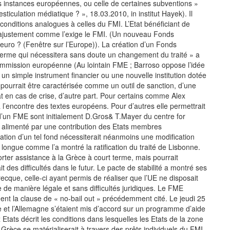
s instances européennes, ou celle de certaines subventions »
culation médiatique ? », 18.03.2010, in institut Hayek). Il
onditions analogues à celles du FMI. L’Etat bénéficiant de
d’ajustement comme l’exige le FMI. (Un nouveau Fonds
uro ? (Fenêtre sur l’Europe)). La création d’un Fonds
terme qui nécessitera sans doute un changement du traité » a
ommission européenne (Au lointain FME ; Barroso oppose l’idée
un simple instrument financier ou une nouvelle institution dotée
n pourrait être caractérisée comme un outil de sanction, d’une
 en cas de crise, d’autre part. Pour certains comme Alex
l’encontre des textes européens. Pour d’autres elle permettrait
d’un FME sont initialement D.Gros& T.Mayer du centre for
t alimenté par une contribution des Etats membres
tion d’un tel fond nécessiterait néanmoins une modification
et longue comme l’a montré la ratification du traité de Lisbonne.
porter assistance à la Grèce à court terme, mais pourrait
t des difficultés dans le futur. Le pacte de stabilité a montré ses
ecque, celle-ci ayant permis de réaliser que l’UE ne disposait
 de manière légale et sans difficultés juridiques. Le FME
ent la clause de « no-bail out » précédemment cité. Le jeudi 25
et l’Allemagne s’étaient mis d’accord sur un programme d’aide
Etats décrit les conditions dans lesquelles les Etats de la zone
 Grèce se matérialiserait à travers des prêts individuels du FMI