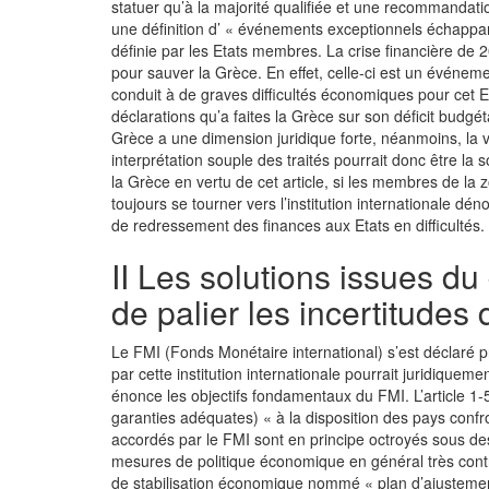
statuer qu’à la majorité qualifiée et une recommandat
une définition d’ « événements exceptionnels échappan
définie par les Etats membres. La crise financière de 2
pour sauver la Grèce. En effet, celle-ci est un événeme
conduit à de graves difficultés économiques pour cet Et
déclarations qu’a faites la Grèce sur son déficit bud
Grèce a une dimension juridique forte, néanmoins, la v
interprétation souple des traités pourrait donc être la 
la Grèce en vertu de cet article, si les membres de la 
toujours se tourner vers l’institution internationale d
de redressement des finances aux Etats en difficultés.
II Les solutions issues du 
de palier les incertitude
Le FMI (Fonds Monétaire international) s’est déclaré p
par cette institution internationale pourrait juridiqueme
énonce les objectifs fondamentaux du FMI. L’article 1
garanties adéquates) « à la disposition des pays confr
accordés par le FMI sont en principe octroyés sous des
mesures de politique économique en général très con
de stabilisation économique nommé « plan d’ajustement