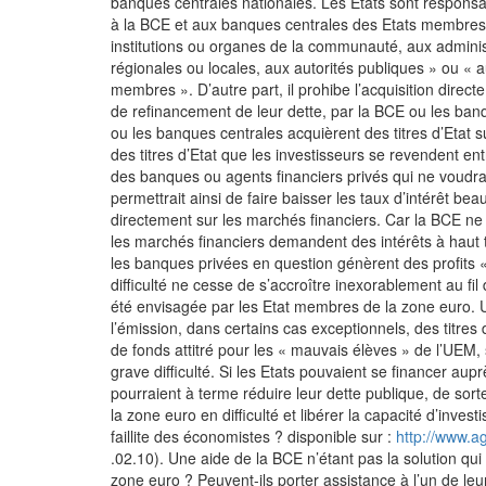
banques centrales nationales. Les Etats sont responsabl
à la BCE et aux banques centrales des Etats membres 
institutions ou organes de la communauté, aux administ
régionales ou locales, aux autorités publiques » ou « 
membres ». D’autre part, il prohibe l’acquisition dire
de refinancement de leur dette, par la BCE ou les ban
ou les banques centrales acquièrent des titres d’Etat s
des titres d’Etat que les investisseurs se revendent ent
des banques ou agents financiers privés qui ne voudrai
permettrait ainsi de faire baisser les taux d’intérêt be
directement sur les marchés financiers. Car la BCE ne 
les marchés financiers demandent des intérêts à haut t
les banques privées en question génèrent des profits «
difficulté ne cesse de s’accroître inexorablement au fil
été envisagée par les Etat membres de la zone euro. Un
l’émission, dans certains cas exceptionnels, des titres 
de fonds attitré pour les « mauvais élèves » de l’UEM, 
grave difficulté. Si les Etats pouvaient se financer auprè
pourraient à terme réduire leur dette publique, de sort
la zone euro en difficulté et libérer la capacité d’invest
faillite des économistes ? disponible sur :
http://www.ago
.02.10). Une aide de la BCE n’étant pas la solution qui
zone euro ? Peuvent-ils porter assistance à l’un de leu