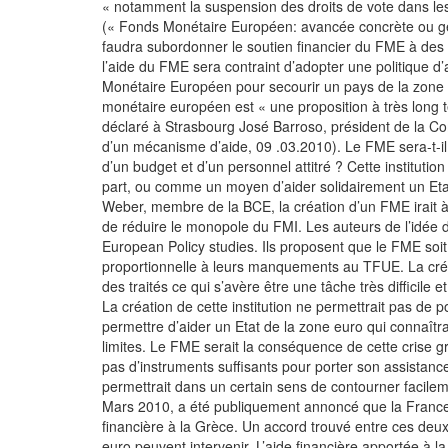
« notamment la suspension des droits de vote dans le
(« Fonds Monétaire Européen: avancée concrète ou gesti
faudra subordonner le soutien financier du FME à des c
l’aide du FME sera contraint d’adopter une politique 
Monétaire Européen pour secourir un pays de la zone e
monétaire européen est « une proposition à très long 
déclaré à Strasbourg José Barroso, président de la C
d’un mécanisme d’aide, 09 .03.2010). Le FME sera-t-il 
d’un budget et d’un personnel attitré ? Cette institutio
part, ou comme un moyen d’aider solidairement un Etat
Weber, membre de la BCE, la création d’un FME irait à 
de réduire le monopole du FMI. Les auteurs de l’idée 
European Policy studies. Ils proposent que le FME soi
proportionnelle à leurs manquements au TFUE. La créa
des traités ce qui s’avère être une tâche très difficile 
La création de cette institution ne permettrait pas de 
permettre d’aider un Etat de la zone euro qui connaîtrai
limites. Le FME serait la conséquence de cette crise gr
pas d’instruments suffisants pour porter son assistance
permettrait dans un certain sens de contourner facilem
Mars 2010, a été publiquement annoncé que la France 
financière à la Grèce. Un accord trouvé entre ces deux 
euro peuvent intervenir. L’aide financière apportée à la