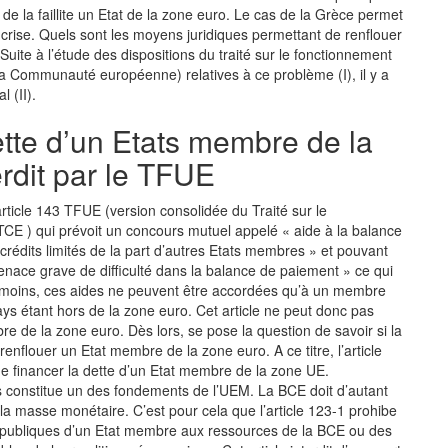
de la faillite un Etat de la zone euro. Le cas de la Grèce permet
 crise. Quels sont les moyens juridiques permettant de renflouer
 Suite à l’étude des dispositions du traité sur le fonctionnement
la Communauté européenne) relatives à ce problème (I), il y a
l (II).
ette d’un Etats membre de la
erdit par le TFUE
article 143 TFUE (version consolidée du Traité sur le
TCE ) qui prévoit un concours mutuel appelé « aide à la balance
crédits limités de la part d’autres Etats membres » et pouvant
enace grave de difficulté dans la balance de paiement » ce qui
éanmoins, ces aides ne peuvent être accordées qu’à un membre
pays étant hors de la zone euro. Cet article ne peut donc pas
e de la zone euro. Dès lors, se pose la question de savoir si la
flouer un Etat membre de la zone euro. A ce titre, l’article
de financer la dette d’un Etat membre de la zone UE.
 constitue un des fondements de l’UEM. La BCE doit d’autant
 la masse monétaire. C’est pour cela que l’article 123-1 prohibe
és publiques d’un Etat membre aux ressources de la BCE ou des