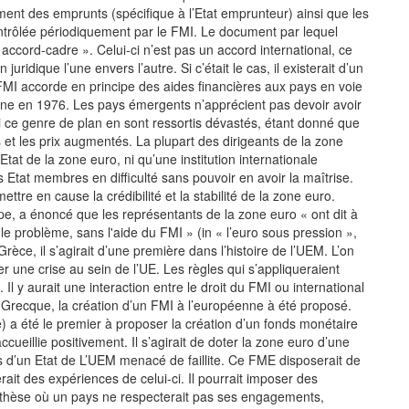
ment des emprunts (spécifique à l’Etat emprunteur) ainsi que les
ontrôlée périodiquement par le FMI. Le document par lequel
ccord-cadre ». Celui-ci n’est pas un accord international, ce
 juridique l’une envers l’autre. Si c’était le cas, il existerait d’un
MI accorde en principe des aides financières aux pays en voie
ne en 1976. Les pays émergents n’apprécient pas devoir avoir
 ce genre de plan en sont ressortis dévastés, étant donné que
s et les prix augmentés. La plupart des dirigeants de la zone
tat de la zone euro, ni qu’une institution internationale
Etat membres en difficulté sans pouvoir en avoir la maîtrise.
tre en cause la crédibilité et la stabilité de la zone euro.
pe, a énoncé que les représentants de la zone euro « ont dit à
 problème, sans l'aide du FMI » (in « l’euro sous pression »,
 Grèce, il s’agirait d’une première dans l’histoire de l’UEM. L’on
ler une crise au sein de l’UE. Les règles qui s’appliqueraient
 Il y aurait une interaction entre le droit du FMI ou international
e Grecque, la création d’un FMI à l’européenne à été proposé.
 a été le premier à proposer la création d’un fonds monétaire
eillie positivement. Il s’agirait de doter la zone euro d’une
es d’un Etat de L’UEM menacé de faillite. Ce FME disposerait de
ait des expériences de celui-ci. Il pourrait imposer des
ypothèse où un pays ne respecterait pas ses engagements,