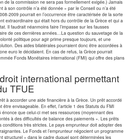
ion de la commission ne sera pas formellement exigée.) Jamais
t à son contrôle n’a été donnée » par le Conseil ou n’a été
008-2009 pourrait en l’occurrence être caractérisée de la sorte
nt extraordinaire qui était hors du contrôle de la Grèce et qui a
at. Il faudrait néanmoins faire l’impasse sur les fausses
gétaire de ces dernières années…La question du sauvetage de la
olonté politique pour agir prime presque toujours, et une
solution. Des aides bilatérales pourraient donc être accordées à
zone euro le décidaient. En cas de refus, la Grèce pourrait
énommée Fonds Monétaires international (FMI) qui offre des plans
droit international permettant
s du TFUE
rêt à accorder une aide financière à la Grèce. Un prêt accordé
nt être envisageable. En effet, l’article 1 des Statuts du FMI
-5 énonce que celui-ci met ses ressources (moyennant des
ontés à des difficultés de balance des paiements ». Les prêts
 conditions très strictes. Le pays emprunteur doit adopter des
traignantes. Le Fonds et l’emprunteur négocient un programme
 structurel » dans le cadre duquel sont déterminées les