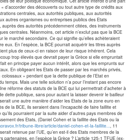
es de leur politique économique. Cet article interdit d’une part
« d’accorder des découverts ou tout autre type de crédits aux
rations centrales, aux autorités publiques, aux autorités
aux autres organismes ou entreprises publics des Etats
cte, auprès des autorités précédemment citées, des instruments
ques centrales. Néanmoins, cet article n’exclut pas que la BCE
ur le marché secondaire. Ce qui signifie qu’elles achèteraient
re eux. En l’espèce, la BCE pourrait acquérir les titres auprès
ent plus de ceux-ci en raison de leur risque inhérent. Cela
aucoup trop élevés que devrait payer la Grèce si elle empruntait
fait en principe payer aucun intérêt, alors que les emprunts sur
aux. En obligeant les Etats de passer par les marchés privés,
 colossaux » pendant que la dette publique de l’Etat en
 du temps. Mais une telle solution n’a pour l’instant pas encore
e réforme des statuts de la BCE qui lui permettrait d’acheter à
de dette publique, sans pour autant la laisser devenir le bailleur
serait une autre manière d’aider les Etats de la zone euro en
s de la BCE, ils seraient dans l’incapacité de faire faillite et
e qu’ils pourraient par la suite aider d’autres pays membres de
issement des Etats, (Daniel Cohen et la faillite des Etats ou la
ravox.fr/tribune-libre/article/daniel-cohen-et-la-faillite...
, 11
 serait retenue par l’UE, qu’en est-il des Etats membres de la
rs partenaires, en l’espèce la Grèce ? L’article 125-1 TFUE (ex-