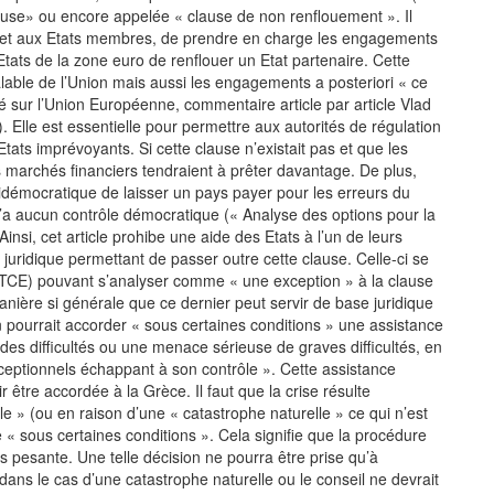
clause» ou encore appelée « clause de non renflouement ». Il
ion et aux Etats membres, de prendre en charge les engagements
Etats de la zone euro de renflouer un Etat partenaire. Cette
ble de l’Union mais aussi les engagements a posteriori « ce
aité sur l’Union Européenne, commentaire article par article Vlad
Elle est essentielle pour permettre aux autorités de régulation
tats imprévoyants. Si cette clause n’existait pas et que les
s marchés financiers tendraient à prêter davantage. De plus,
ntidémocratique de laisser un pays payer pour les erreurs du
’a aucun contrôle démocratique (« Analyse des options pour la
nsi, cet article prohibe une aide des Etats à l’un de leurs
 juridique permettant de passer outre cette clause. Celle-ci se
00 TCE) pouvant s’analyser comme « une exception » à la clause
manière si générale que ce dernier peut servir de base juridique
n pourrait accorder « sous certaines conditions » une assistance
des difficultés ou une menace sérieuse de graves difficultés, en
eptionnels échappant à son contrôle ». Cette assistance
être accordée à la Grèce. Il faut que la crise résulte
 » (ou en raison d’une « catastrophe naturelle » ce qui n’est
e « sous certaines conditions ». Cela signifie que la procédure
s pesante. Une telle décision ne pourra être prise qu’à
dans le cas d’une catastrophe naturelle ou le conseil ne devrait