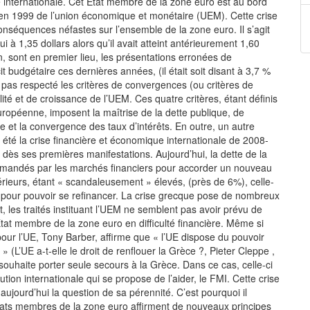
té internationale. Cet Etat membre de la zone euro est au bord
ion en 1999 de l’union économique et monétaire (UEM). Cette crise
nséquences néfastes sur l’ensemble de la zone euro. Il s’agit
ui à 1,35 dollars alors qu’il avait atteint antérieurement 1,60
on, sont en premier lieu, les présentations erronées de
t budgétaire ces dernières années, (il était soit disant à 3,7 %
 pas respecté les critères de convergences (ou critères de
ité et de croissance de l’UEM. Ces quatre critères, étant définis
européenne, imposent la maîtrise de la dette publique, de
ange et la convergence des taux d’intérêts. En outre, un autre
a été la crise financière et économique internationale de 2008-
dès ses premières manifestations. Aujourd’hui, la dette de la
 demandés par les marchés financiers pour accorder un nouveau
rieurs, étant « scandaleusement » élevés, (près de 6%), celle-
ro pour pouvoir se refinancer. La crise grecque pose de nombreux
 les traités instituant l’UEM ne semblent pas avoir prévu de
at membre de la zone euro en difficulté financière. Même si
ur l’UE, Tony Barber, affirme que « l’UE dispose du pouvoir
» (L’UE a-t-elle le droit de renflouer la Grèce ?, Pieter Cleppe ,
 souhaite porter seule secours à la Grèce. Dans ce cas, celle-ci
tution internationale qui se propose de l’aider, le FMI. Cette crise
e aujourd’hui la question de sa pérennité. C’est pourquoi il
Etats membres de la zone euro affirment de nouveaux principes