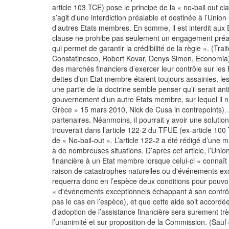
article 103 TCE) pose le principe de la « no-bail out 
s’agit d’une interdiction préalable et destinée à l’Un
d’autres Etats membres. En somme, il est interdit aux 
clause ne prohibe pas seulement un engagement préala
qui permet de garantir la crédibilité de la règle ». (Tr
Constatinesco, Robert Kovar, Denys Simon, Economia). 
des marchés financiers d’exercer leur contrôle sur les E
dettes d’un Etat membre étaient toujours assainies, le
une partie de la doctrine semble penser qu’il serait a
gouvernement d’un autre Etats membre, sur lequel il n
Grèce » 15 mars 2010, Nick de Cusa in contrepoints). Ai
partenaires. Néanmoins, il pourrait y avoir une solution
trouverait dans l’article 122-2 du TFUE (ex-article 1
de « No-bail-out ». L’article 122-2 a été rédigé d’une 
à de nombreuses situations. D’après cet article, l’Unio
financière à un Etat membre lorsque celui-ci « connaît 
raison de catastrophes naturelles ou d'événements exc
requerra donc en l’espèce deux conditions pour pouvoir 
« d'événements exceptionnels échappant à son contrôle
pas le cas en l’espèce), et que cette aide soit accordé
d’adoption de l’assistance financière sera surement trè
l’unanimité et sur proposition de la Commission. (Sauf 