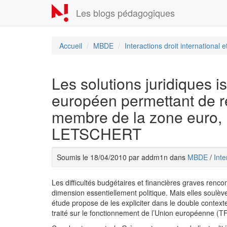
Aller
Les blogs pédagogiques
au
contenu
principal
Accueil
MBDE
Interactions droit international 
Les solutions juridiques is
européen permettant de re
membre de la zone euro, l
LETSCHERT
Soumis le 18/04/2010 par addm1n dans
MBDE
/
Inte
Les difficultés budgétaires et financières graves renc
dimension essentiellement politique. Mais elles soulè
étude propose de les expliciter dans le double context
traité sur le fonctionnement de l’Union européenne (T