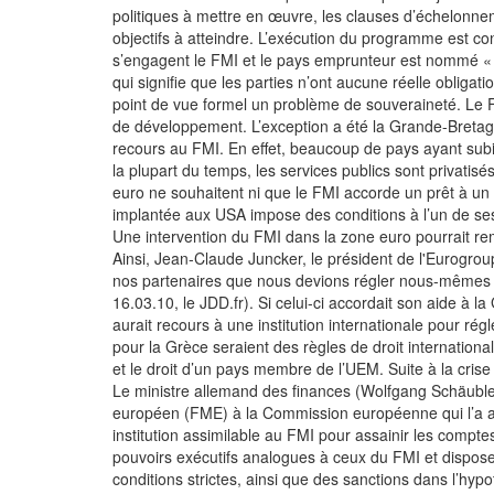
politiques à mettre en œuvre, les clauses d’échelonne
objectifs à atteindre. L’exécution du programme est c
s’engagent le FMI et le pays emprunteur est nommé « a
qui signifie que les parties n’ont aucune réelle obligation
point de vue formel un problème de souveraineté. Le F
de développement. L’exception a été la Grande-Bretag
recours au FMI. En effet, beaucoup de pays ayant subi
la plupart du temps, les services publics sont privatisé
euro ne souhaitent ni que le FMI accorde un prêt à un E
implantée aux USA impose des conditions à l’un de ses 
Une intervention du FMI dans la zone euro pourrait remet
Ainsi, Jean-Claude Juncker, le président de l'Eurogrou
nos partenaires que nous devions régler nous-mêmes le
16.03.10, le JDD.fr). Si celui-ci accordait son aide à la
aurait recours à une institution internationale pour rég
pour la Grèce seraient des règles de droit international.
et le droit d’un pays membre de l’UEM. Suite à la cris
Le ministre allemand des finances (Wolfgang Schäuble)
européen (FME) à la Commission européenne qui l’a accu
institution assimilable au FMI pour assainir les compt
pouvoirs exécutifs analogues à ceux du FMI et disposer
conditions strictes, ainsi que des sanctions dans l’h