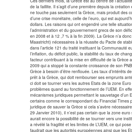
Ces derniers mois, la Grèce est au centre de l’actuali
de la faillite. Il s’agit d’une première depuis la créat
ne touche pas seulement la Grèce, mais produit des co
d’une crise monétaire, celle de l’euro, qui est aujourd’h
dollars. Les raisons qui ont engendré une telle situati
l’administration et du gouvernement grecs de son défici
en 2008 et à 12 ,7 % à la fin 2009). La Grèce n’a donc
Maastricht) nécessaires à la réussite du Pacte de stabil
dans l’article 121 du traité instituant la Communauté 
l’inflation, du déficit public, la stabilité du taux de ch
facteur contribuant à la mise en difficulté de la Grèce 
2009 qui a stoppé la constante croissance de son PNB 
Grèce à besoin d’être renflouée. Les taux d’intérêts
prêt à la Grèce, qui doit rembourser ses emprunts anté
ci doit se tourner vers les autres Etats de la zone Eu
problèmes quand au fonctionnement de l’UEM. En effet,
mécanismes juridiques permettant le sauvetage d’un Et
certains comme le correspondant du Financial Times po
juridique de sauver la Grèce si cela s’avère nécessaire 
29 Janvier 2010), il n’est pas certain que la zone euro
aurait encore la possibilité de se tourner vers une insti
a révélé la fragilité et les limites de L’UEM, ce qui pos
faudrait que les autorités européennes ainsi que les 