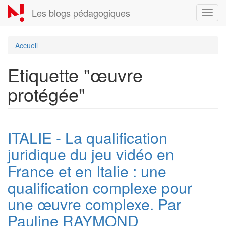
Aller
Les blogs pédagogiques
Toggl
au
navig
contenu
principal
Accueil
Etiquette "œuvre
protégée"
ITALIE - La qualification
juridique du jeu vidéo en
France et en Italie : une
qualification complexe pour
une œuvre complexe. Par
Pauline RAYMOND