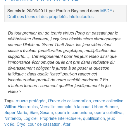
Soumis le 20/06/2011 par Pauline Raymond dans
MBDE
/
Droit des biens et des propriétés intellectuelles
Du tout premier jeu de tennis virtuel Pong en passant par le
célébrissime Pacmam, jusqu’aux blockbusters chronophages
comme Diablo ou Grand Theft Auto, les jeux vidéo n’ont
cessé d’évoluer (amélioration graphique, multiplication des
supports…). Cet engouement pour les jeux vidéo ainsi que
l’importance économique qu’ils ont pris dans l’industrie du
divertissement obligent le juriste à se poser la question
fatidique : dans quelle "case" peut-on ranger cet
incontournable produit de notre société moderne ? En
d’autres termes : comment qualifier juridiquement le jeu
vidéo ?
Tags:
œuvre protégée
,
Œuvre de collaboration
,
œuvre collective
,
WilliamElectronics
,
Versaille :complot à la cour
,
Urban Runner
,
Super Mario
,
Siae
,
Sesam
,
opera in comunione
,
opera collettiva
,
Nintendo
,
Logiciel
,
Propriété intellectuelle
,
qualification
,
jeux
vidéo
,
Cryo
,
cour de cassation
,
Atari