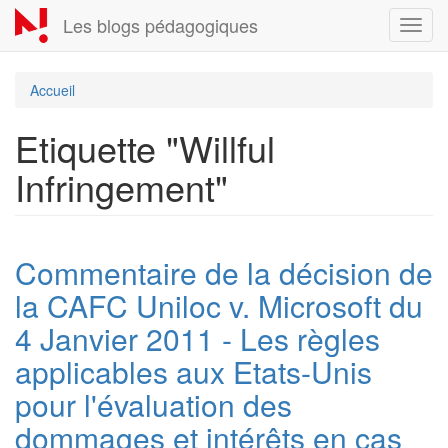
Aller
Les blogs pédagogiques
Toggl
au
navig
contenu
principal
Accueil
Etiquette "Willful
Infringement"
Commentaire de la décision de
la CAFC Uniloc v. Microsoft du
4 Janvier 2011 - Les règles
applicables aux Etats-Unis
pour l'évaluation des
dommages et intérêts en cas