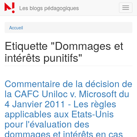
Aller
Les blogs pédagogiques
Toggl
au
navig
contenu
principal
Accueil
Etiquette "Dommages et
intérêts punitifs"
Commentaire de la décision de
la CAFC Uniloc v. Microsoft du
4 Janvier 2011 - Les règles
applicables aux Etats-Unis
pour l'évaluation des
dommages et intérêts en cas