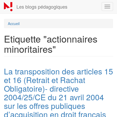
Aller
Les blogs pédagogiques
Toggl
au
navig
contenu
principal
Accueil
Etiquette "actionnaires
minoritaires"
La transposition des articles 15
et 16 (Retrait et Rachat
Obligatoire)- directive
2004/25/CE du 21 avril 2004
sur les offres publiques
d’acquisition en droit français