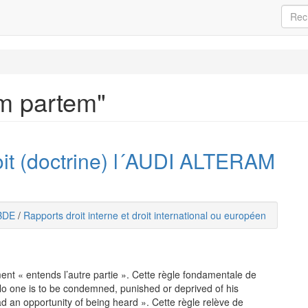
am partem"
oit (doctrine) l´AUDI ALTERAM
BDE
/
Rapports droit interne et droit international ou européen
ement « entends l’autre partie ». Cette règle fondamentale de
o one is to be condemned, punished or deprived of his
ad an opportunity of being heard ». Cette règle relève de