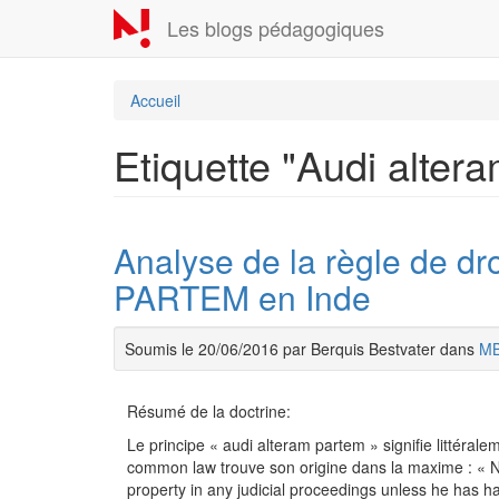
Aller
Les blogs pédagogiques
au
contenu
principal
Accueil
Etiquette "Audi alter
Analyse de la règle de dr
PARTEM en Inde
Soumis le 20/06/2016 par Berquis Bestvater dans
M
Résumé de la doctrine:
Le principe « audi alteram partem » signifie littéral
common law trouve son origine dans la maxime : « N
property in any judicial proceedings unless he has h