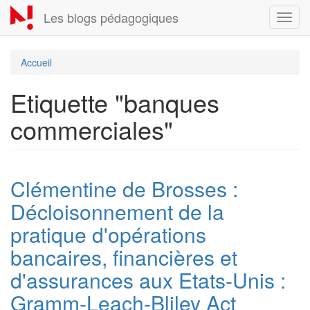
Aller
Les blogs pédagogiques
Toggl
au
navig
contenu
principal
Accueil
Etiquette "banques
commerciales"
Clémentine de Brosses :
Décloisonnement de la
pratique d'opérations
bancaires, financières et
d'assurances aux Etats-Unis :
Gramm-Leach-Bliley Act