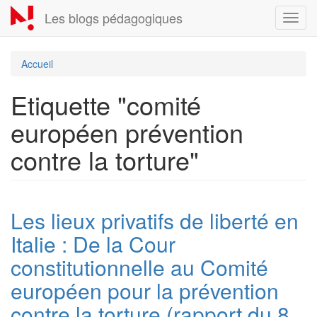
Aller
Les blogs pédagogiques
Toggl
au
navig
contenu
principal
Accueil
Etiquette "comité
européen prévention
contre la torture"
Les lieux privatifs de liberté en
Italie : De la Cour
constitutionnelle au Comité
européen pour la prévention
contre la torture (rapport du 8