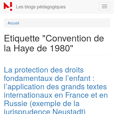
Aller
Les blogs pédagogiques
Toggl
au
navig
contenu
principal
Accueil
Etiquette "Convention de
la Haye de 1980"
La protection des droits
fondamentaux de l’enfant :
l’application des grands textes
internationaux en France et en
Russie (exemple de la
jurisprudence Neustadt)