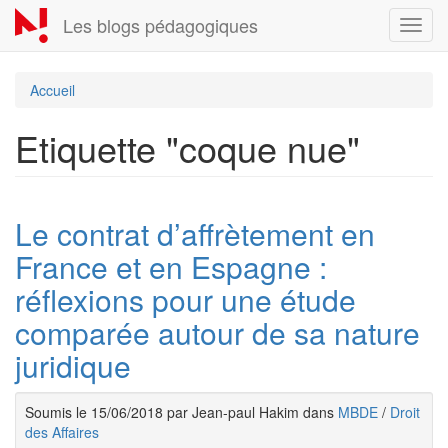
Aller
Les blogs pédagogiques
Toggl
au
navig
contenu
principal
Accueil
Etiquette "coque nue"
Le contrat d’affrètement en
France et en Espagne :
réflexions pour une étude
comparée autour de sa nature
juridique
Soumis le 15/06/2018 par Jean-paul Hakim dans
MBDE
/
Droit
des Affaires