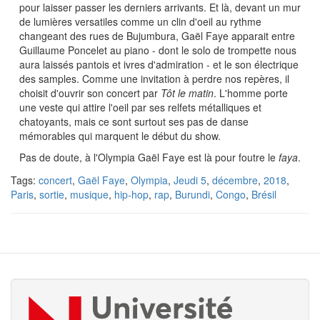
pour laisser passer les derniers arrivants. Et là, devant un mur
de lumières versatiles comme un clin d'oeil au rythme
changeant des rues de Bujumbura, Gaël Faye apparait entre
Guillaume Poncelet au piano - dont le solo de trompette nous
aura laissés pantois et ivres d'admiration - et le son électrique
des samples. Comme une invitation à perdre nos repères, il
choisit d'ouvrir son concert par
Tôt le matin
. L'homme porte
une veste qui attire l'oeil par ses relfets métalliques et
chatoyants, mais ce sont surtout ses pas de danse
mémorables qui marquent le début du show.
Pas de doute, à l'Olympia Gaël Faye est là pour foutre le
faya
.
Tags:
concert
,
Gaël Faye
,
Olympia
,
Jeudi 5
,
décembre
,
2018
,
Paris
,
sortie
,
musique
,
hip-hop
,
rap
,
Burundi
,
Congo
,
Brésil