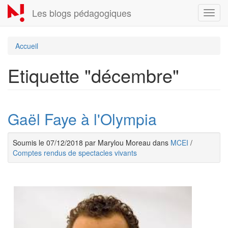
Aller
Les blogs pédagogiques
Toggl
au
navig
contenu
principal
Accueil
Etiquette "décembre"
Gaël Faye à l'Olympia
Soumis le 07/12/2018 par Marylou Moreau dans
MCEI
/
Comptes rendus de spectacles vivants