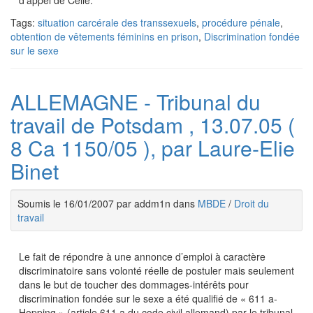
d'appel de Celle.
Tags:
situation carcérale des transsexuels
,
procédure pénale
,
obtention de vêtements féminins en prison
,
Discrimination fondée
sur le sexe
ALLEMAGNE - Tribunal du
travail de Potsdam , 13.07.05 (
8 Ca 1150/05 ), par Laure-Elie
Binet
Soumis le 16/01/2007 par addm1n dans
MBDE
/
Droit du
travail
Le fait de répondre à une annonce d’emploi à caractère
discriminatoire sans volonté réelle de postuler mais seulement
dans le but de toucher des dommages-intérêts pour
discrimination fondée sur le sexe a été qualifié de « 611 a-
Hopping » (article 611 a du code civil allemand) par le tribunal