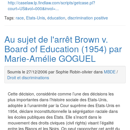
http://caselaw.lp.findlaw.com/scripts/getcase.pl?
court=US&vol=000&invol=...
Tags:
race
,
Etats-Unis
,
éducation
,
discrimination positive
Au sujet de l'arrêt Brown v.
Board of Education (1954) par
Marie-Amélie GOGUEL
Soumis le 27/12/2006 par Sophie Robin-olivier dans
MBDE
/
Droit et discriminations
Cette décision, considérée comme l’une des décisions les
plus importantes dans l’histoire sociale des Etats-Unis,
adoptée à l’unanimité par la Cour suprême des Etats-Unis en
1954, déclare inconstitutionnelle la ségrégation raciale dans
les écoles publiques des Etats. Elle s’inscrit dans le
mouvement des droits civiques (civil rights) visant l’égalité
entre les Blancs et les Noirs. On peut rapprocher cet arrêt du