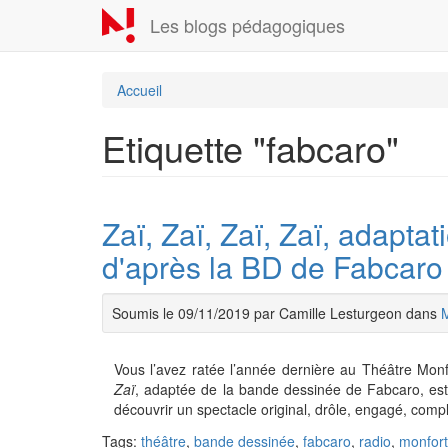
Aller
Les blogs pédagogiques
au
contenu
principal
Accueil
Etiquette "fabcaro"
Zaï, Zaï, Zaï, Zaï, adapta
d'après la BD de Fabcaro 
Soumis le 09/11/2019 par Camille Lesturgeon dans
Vous l’avez ratée l’année dernière au Théâtre Mon
Zaï
, adaptée de la bande dessinée de Fabcaro, est 
découvrir un spectacle original, drôle, engagé, comp
Tags:
théâtre
,
bande dessinée
,
fabcaro
,
radio
,
monfort