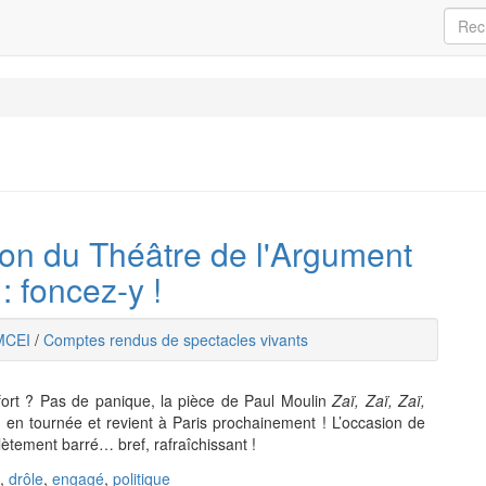
tion du Théâtre de l'Argument
: foncez-y !
MCEI
/
Comptes rendus de spectacles vivants
fort ? Pas de panique, la pièce de Paul Moulin
Zaï, Zaï, Zaï,
en tournée et revient à Paris prochainement ! L’occasion de
lètement barré… bref, rafraîchissant !
,
drôle
,
engagé
,
politique