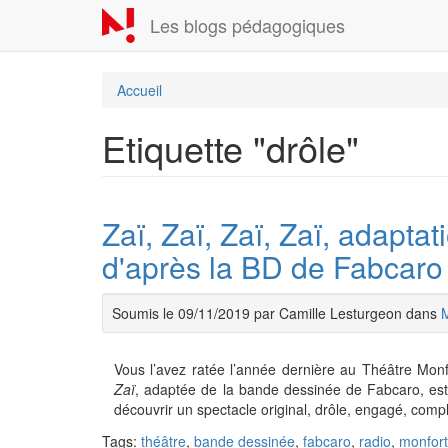
Aller
Les blogs pédagogiques
au
contenu
principal
Accueil
Etiquette "drôle"
Zaï, Zaï, Zaï, Zaï, adapta
d'après la BD de Fabcaro 
Soumis le 09/11/2019 par Camille Lesturgeon dans
Vous l’avez ratée l’année dernière au Théâtre Mon
Zaï
, adaptée de la bande dessinée de Fabcaro, est 
découvrir un spectacle original, drôle, engagé, comp
Tags:
théâtre
,
bande dessinée
,
fabcaro
,
radio
,
monfort