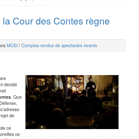
, la Cour des Contes règne
dans
MCEI
/
Comptes rendus de spectacles vivants
ire
nt décidé
ait
ontes
. Que
 Défense,
 s’adresse
rojet de
 de ce
oreilles ce