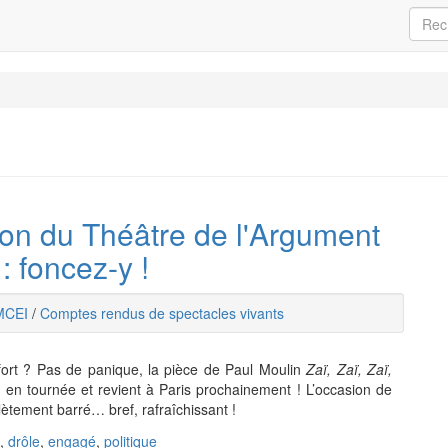
tion du Théâtre de l'Argument
: foncez-y !
MCEI
/
Comptes rendus de spectacles vivants
fort ? Pas de panique, la pièce de Paul Moulin
Zaï, Zaï, Zaï,
en tournée et revient à Paris prochainement ! L’occasion de
lètement barré… bref, rafraîchissant !
,
drôle
,
engagé
,
politique