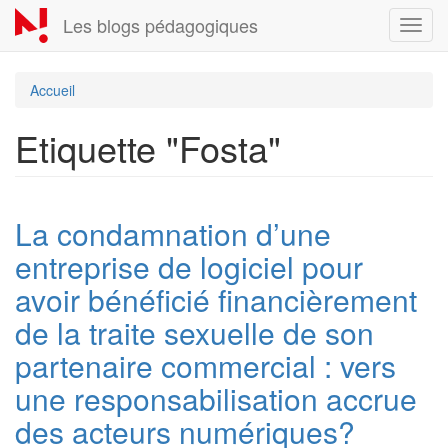
Aller
Les blogs pédagogiques
Toggl
au
navig
contenu
principal
Accueil
Etiquette "Fosta"
La condamnation d’une
entreprise de logiciel pour
avoir bénéficié financièrement
de la traite sexuelle de son
partenaire commercial : vers
une responsabilisation accrue
des acteurs numériques?