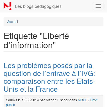
Aller
Les blogs pédagogiques
Toggl
au
navig
contenu
principal
Accueil
Etiquette "Liberté
d’information"
Les problèmes posés par la
question de l’entrave à l’IVG:
comparaison entre les Etats-
Unis et la France
Soumis le 13/06/2014 par Marion Fischer dans
MBDE
/
Droit
public