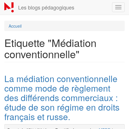
Aller
Les blogs pédagogiques
Toggl
au
navig
contenu
principal
Accueil
Etiquette "Médiation
conventionnelle"
La médiation conventionnelle
comme mode de règlement
des différends commerciaux :
étude de son régime en droits
français et russe.