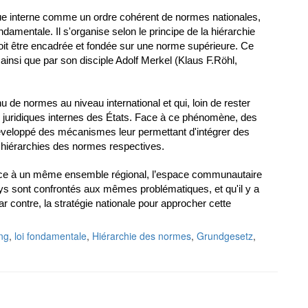
ue interne comme un ordre cohérent de normes nationales, 
mentale. Il s'organise selon le principe de la hiérarchie 
oit être encadrée et fondée sur une norme supérieure. Ce 
nsi que par son disciple Adolf Merkel (Klaus F.Röhl, 
 de normes au niveau international et qui, loin de rester 
es juridiques internes des États. Face à ce phénomène, des 
veloppé des mécanismes leur permettant d'intégrer des 
 hiérarchies des normes respectives.
nce à un même ensemble régional, l’espace communautaire 
ys sont confrontés aux mêmes problématiques, et qu'il y a 
contre, la stratégie nationale pour approcher cette 
ng
,
loi fondamentale
,
Hiérarchie des normes
,
Grundgesetz
,