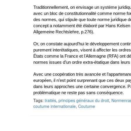
Traditionnellement, on envisage un système juridiq
avec un bloc de constitutionnalité comme norme fonda
des normes, qui stipule que toute norme juridique d
concept a notamment été élaboré par Hans Kelsen ai
Allgemeine Rechtslehre, p.276).
Or, on constate aujourd’hui le développement continu
purement interétatiques, visent à affecter les ordr
États comme la France et l'Allemagne (RFA) ont dé
normes issues d’un ordre extra-étatique dans leurs
Avec une coopération très avancée et l’appartena
européen, il n’est point surprenant que ces deux pa
dans leurs approches une certaine convergence. Par 
problématique ne reste pas sans conséquence.
Tags:
traités
,
principes généraux du droit
,
Normenra
coutume internationale
,
Coutume