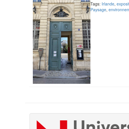
Tags:
Irlande
,
exposi
Paysage
,
environne