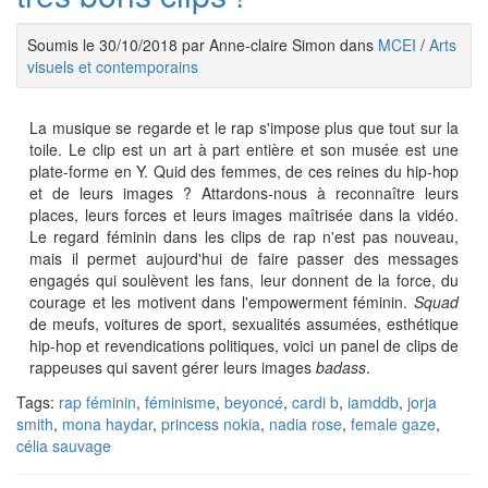
Soumis le 30/10/2018 par Anne-claire Simon dans
MCEI
/
Arts
visuels et contemporains
La musique se regarde et le rap s'impose plus que tout sur la
toile. Le clip est un art à part entière et son musée est une
plate-forme en Y. Quid des femmes, de ces reines du hip-hop
et de leurs images ? Attardons-nous à reconnaître leurs
places, leurs forces et leurs images maîtrisée dans la vidéo.
Le regard féminin dans les clips de rap n'est pas nouveau,
mais il permet aujourd'hui de faire passer des messages
engagés qui soulèvent les fans, leur donnent de la force, du
courage et les motivent dans l'empowerment féminin.
Squad
de meufs, voitures de sport, sexualités assumées, esthétique
hip-hop et revendications politiques, voici un panel de clips de
rappeuses qui savent gérer leurs images
badass
.
Tags:
rap féminin
,
féminisme
,
beyoncé
,
cardi b
,
iamddb
,
jorja
smith
,
mona haydar
,
princess nokia
,
nadia rose
,
female gaze
,
célia sauvage