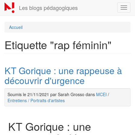
Aller
Les blogs pédagogiques
Toggl
au
navig
contenu
principal
Accueil
Etiquette "rap féminin"
KT Gorique : une rappeuse à
découvrir d'urgence
Soumis le 21/11/2021 par Sarah Grosso dans
MCEI
/
Entretiens / Portraits d'artistes
KT Gorique : une