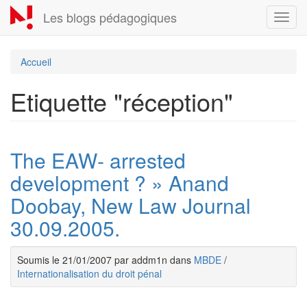
Aller
Les blogs pédagogiques
Toggl
au
navig
contenu
principal
Accueil
Etiquette "réception"
The EAW- arrested
development ? » Anand
Doobay, New Law Journal
30.09.2005.
Soumis le 21/01/2007 par addm1n dans
MBDE
/
Internationalisation du droit pénal