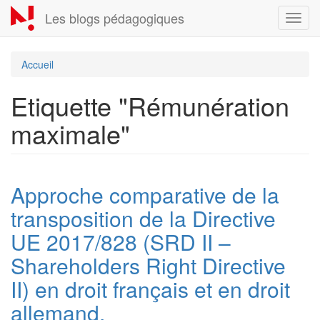
Aller
Les blogs pédagogiques
Toggl
au
navig
contenu
principal
Accueil
Etiquette "Rémunération
maximale"
Approche comparative de la
transposition de la Directive
UE 2017/828 (SRD II –
Shareholders Right Directive
II) en droit français et en droit
allemand.