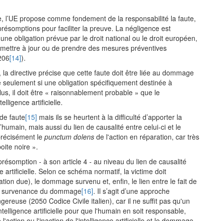
e, l’UE propose comme fondement de la responsabilité la faute,
ésomptions pour faciliter la preuve. La négligence est
e obligation prévue par le droit national ou le droit européen,
le mettre à jour ou de prendre des mesures préventives
206
[14]
).
, la directive précise que cette faute doit être liée au dommage
e seulement si une obligation spécifiquement destinée à
, il doit être « raisonnablement probable » que le
lligence artificielle.
de faute
[15]
mais ils se heurtent à la difficulté d’apporter la
umain, mais aussi du lien de causalité entre celui-ci et le
précisément le
punctum dolens
de l'action en réparation, car très
boite noire ».
 présomption - à son article 4 - au niveau du lien de causalité
ce artificielle. Selon ce schéma normatif, la victime doit
tion due), le dommage survenu et, enfin, le lien entre le fait de
la survenance du dommage
[16]
. Il s’agit d’une approche
ngereuse (2050 Codice Civile italien), car il ne suffit pas qu'un
telligence artificielle pour que l'humain en soit responsable,
l'action ou l'inaction de l'intelligence artificielle et le dommage.