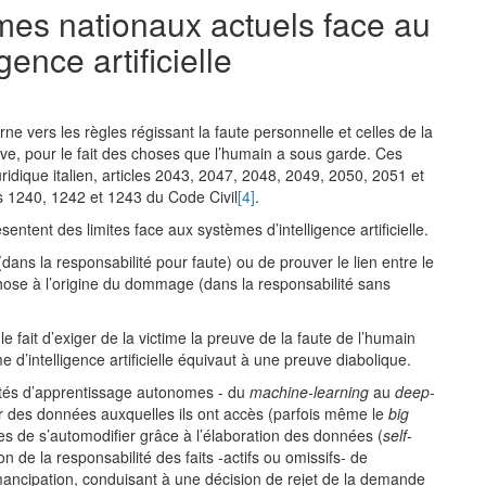
imes nationaux actuels face au
gence artificielle
ourne vers les règles régissant la faute personnelle et celles de la
ctive, pour le fait des choses que l’humain a sous garde. Ces
uridique italien, articles 2043, 2047, 2048, 2049, 2050, 2051 et
es 1240, 1242 et 1243 du Code Civil
[4]
.
ntent des limites face aux systèmes d’intelligence artificielle.
(dans la responsabilité pour faute) ou de prouver le lien entre le
hose à l’origine du dommage (dans la responsabilité sans
le fait d’exiger de la victime la preuve de la faute de l’humain
 d’intelligence artificielle équivaut à une preuve diabolique.
ités d’apprentissage autonomes - du
machine-learning
au
deep-
tir des données auxquelles ils ont accès (parfois même le
big
les de s’automodifier grâce à l’élaboration des données (
self-
on de la responsabilité des faits -actifs ou omissifs- de
r émancipation, conduisant à une décision de rejet de la demande