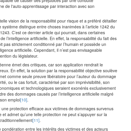
est capable de causer des préjudices par une conduite
ne de l'auto-apprentissage par interaction avec son
telle vision de la responsabilité pour risque et a préféré détailler
Le système distingue entre choses inanimées à l’article 1242 du
 1243. C’est ce dernier article qui pourrait, dans certaines
e l’intelligence artificielle. En effet, la responsabilité du fait des
t pas strictement conditionné par l’humain et possède un
gence artificielle. Cependant, il n’est pas envisageable
ention du législateur.
enne émet des critiques, car son application rendrait le
. En effet, la solution par la responsabilité objective soulève
admet comme seule preuve libératoire pour l’auteur du dommage
orité, ou le cas fortuit, caractérisé par son imprévisibilité, son
économiques et technologiques seraient exonérés exclusivement
re des dommages causés par l’intelligence artificielle malgré
 son emploi
[10]
.
rer une protection efficace aux victimes de dommages survenus
elle et admet qu’une telle protection ne peut s’appuyer sur la
traditionnellement
[11]
.
e pondération entre les intérêts des victimes et des acteurs