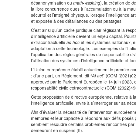
désanonymisation ou
math-washing
), la création de
de
la libre concurrence dues à l’accumulation ou à la mauv
sécurité et l’intégrité physique, lorsque l’intelligence 
et exposée à des défaillances ou des piratages.
C’est ainsi qu’un cadre juridique clair régissant la 
d’intelligence artificielle devient un enjeu capital. Pour
extracontractuelle
ad hoc
et les systèmes nationaux, en
adaptation à cette technologie. Les exemples de l’Ital
l’application des règles générales de responsabilité c
l’utilisation des systèmes d’intelligence artificielle et
L'Union européenne établit actuellement le premier cadre
: d’une part, un Règlement, dit “
AI act
” (COM (2021)0206
approuvé par le Parlement Européen le 14 juin 2023, et,
responsabilité civile extracontractuelle (COM (2022)49
Cette proposition de directive européenne, relative à l
l'intelligence artificielle, invite à s’interroger sur sa n
Afin d’évaluer la nécessité de l’intervention européenne
membres et leur capacité à répondre aux défis posés par
semblent résoudre certains problèmes rencontrés par l
demeurent en suspens (II).