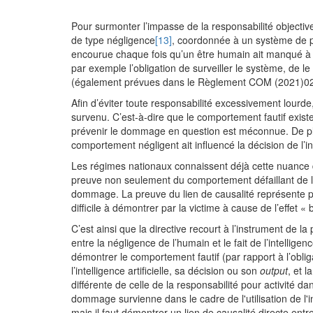
Pour surmonter l’impasse de la responsabilité objectiv
de type négligence
[13]
, coordonnée à un système de pr
encourue chaque fois qu’un être humain ait manqué à un
par exemple l’obligation de surveiller le système, de 
(également prévues dans le Règlement COM (2021)0
Afin d’éviter toute responsabilité excessivement lourde
survenu. C’est-à-dire que le comportement fautif exist
prévenir le dommage en question est méconnue. De plus
comportement négligent ait influencé la décision de l’inte
Les régimes nationaux connaissent déjà cette nuance 
preuve non seulement du comportement défaillant de l’h
dommage. La preuve du lien de causalité représente 
difficile à démontrer par la victime à cause de l’effet « 
C’est ainsi que la directive recourt à l’instrument de la
entre la négligence de l’humain et le fait de l’intelligen
démontrer le comportement fautif (par rapport à l’obliga
l’intelligence artificielle, sa décision ou son
output
, et 
différente de celle de la responsabilité pour activité da
dommage survienne dans le cadre de l'utilisation de l'in
mais il faut démontrer un lien de causalité directe entre 