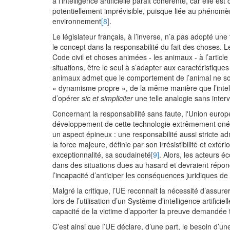
à l’intelligence artificielle parait cohérente, car elle 
potentiellement imprévisible, puisque liée au phénomè
environnement
[8]
.
Le législateur français, à l’inverse, n’a pas adopté une 
le concept dans la responsabilité du fait des choses. 
Code civil et choses animées - les animaux - à l’article
situations, être le seul à s’adapter aux caractéristiques d
animaux admet que le comportement de l’animal ne soi
« dynamisme propre », de la même manière que l’intelli
d’opérer
sic et simpliciter
une telle analogie sans interv
Concernant la responsabilité sans faute, l'Union europé
développement de cette technologie extrêmement onéreux
un aspect épineux : une responsabilité aussi stricte 
la force majeure, définie par son irrésistibilité et extéri
exceptionnalité, sa soudaineté
[9]
. Alors, les acteurs 
dans des situations dues au hasard et devraient répond
l’incapacité d’anticiper les conséquences juridiques de
Malgré la critique, l’UE reconnait la nécessité d’assu
lors de l’utilisation d’un Système d’intelligence artifici
capacité de la victime d’apporter la preuve demandée 
C’est ainsi que l’UE déclare, d’une part, le besoin d’un