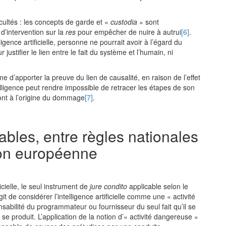
cultés : les concepts de garde et «
custodia
» sont
d’intervention sur la
res
pour empêcher de nuire à autrui
[6]
.
gence artificielle, personne ne pourrait avoir à l’égard du
r justifier le lien entre le fait du système et l’humain, ni
me d’apporter la preuve du lien de causalité, en raison de l’effet
telligence peut rendre impossible de retracer les étapes de son
ont à l’origine du dommage
[7]
.
ables, entre règles nationales
ion européenne
icielle, le seul instrument de
jure
condito
applicable selon le
git de considérer l’intelligence artificielle comme une « activité
abilité du programmateur ou fournisseur du seul fait qu’il se
e produit. L’application de la notion d’« activité dangereuse »