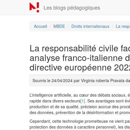
Aller
Les blogs pédagogiques
au
contenu
principal
Accueil
MBDE
Droits internationaux
La respo
La responsabilité civile face
analyse franco-italienne d
directive européenne 20
Soumis le 24/04/2024 par Virginia roberta Pravata 
L’intelligence artificielle, au cœur des débats sociau
rapide dans divers secteurs
[1]
. Ses avantages sont évi
production et de sa qualité, précision accrue des procéd
des données, prévention de la désinformation et promot
Cependant, cette technologie prometteuse ne vient pas 
protection des données à caractère personnel), les dis