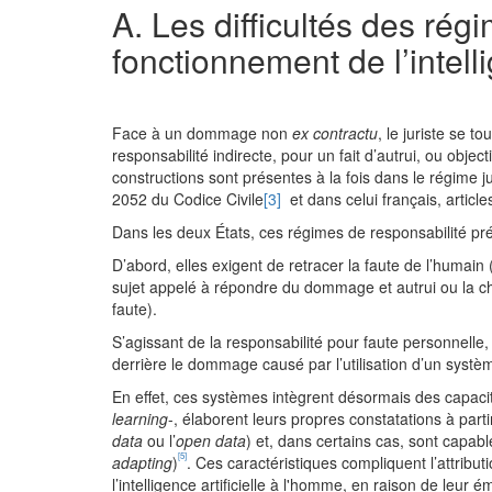
A. Les difficultés des rég
fonctionnement de l’intelli
Face à un dommage non
ex contractu
, le juriste se t
responsabilité indirecte, pour un fait d’autrui, ou obje
constructions sont présentes à la fois dans le régime j
2052 du Codice Civile
[3]
et dans celui français, articl
Dans les deux États, ces régimes de responsabilité prése
D’abord, elles exigent de retracer la faute de l’humain 
sujet appelé à répondre du dommage et autrui ou la c
faute).
S’agissant de la responsabilité pour faute personnelle, 
derrière le dommage causé par l’utilisation d’un système
En effet, ces systèmes intègrent désormais des capac
learning
-, élaborent leurs propres constatations à par
data
ou l’
open
data
) et, dans certains cas, sont capab
[5]
adapting
)
. Ces caractéristiques compliquent l’attributi
l’intelligence artificielle à l'homme, en raison de leu