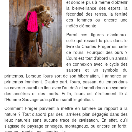
et donc le plus à même d’obtenir
la bienveillance des esprits, la
fécondité des terres, la fertilité
des femmes ou encore une
météo clémente.
Parmi ces figures d’animaux,
celle qui ressort le plus dans le
livre de Charles Fréger est celle
de l’ours. Pourquoi des ours ?
L’ours est tout d’abord un animal
en connexion avec le cycle des
saisons et un symbole du
printemps. Lorsque l’ours sort de son hibernation, il annonce un
printemps imminent. D’autre part, l’ours, passant du temps dans
sa caverne aurait un lien avec l’au delà et serait donc un symbole
des ancêtres et des morts. Enfin, l’ours est étroitement lié à
l’Homme Sauvage puisqu’il en serait le géniteur.
Comment Fréger parvient à mettre en lumière ce rapport à la
nature ? Tout d’abord par des arrières plan dégagés dans des
lieux naturels sans aucune trace de civilisation. En effet, qu’il
s’agisse de paysage enneigés, montagneux, ou encore en forêt,
aucune
photo ne montre la