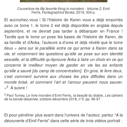
Couverture de
My favorite thing is monsters - Volume 2,
Emil
Ferris, Fantagraphics Books, 2019, 304 p.
Et accrochez-vous ! Si l’histoire de Karen vous a déjà emportés
avec ce tome 1, le tome 2 est déjà disponible en anglais depuis
septembre, et ne devrait pas tarder à débarquer en France !
Tandis que le tome un pose les bases de l’histoire de Karen, de
sa famille et d’Anka, l’auteure a d’ores et déjà révélé que le tome
deux
« sera sur le parallèle entre ce qui arrive à Karen dans sa
vie, et notamment les questions qu’elle se pose sur son identité
sexuelle, et la difficulté qu’éprouve Anka à faire un choix en ce qui
concerne le meilleur moyen de garder en vie les six enfants
qu’elle a sauvé [du camp de concentration]. En gros, le livre deux,
c’est comment survivre aux choses les plus difficiles dans un
monde brisé, et comment l’art et l’amour peuvent nous sauver.
5
»
A suivre !
5
Paul Tumey, Le livre monstre d’Emil Ferris, la beauté du diable,
Les cahiers
de la bande-dessinée
, octobre-décembre 2018, n°5, pp. 96-97
Et pour pénétrer plus avant dans l'univers de l'auteur, partez "
A la
découverte d'Emil Ferris
" dans cette série de trois vidéos portrait :