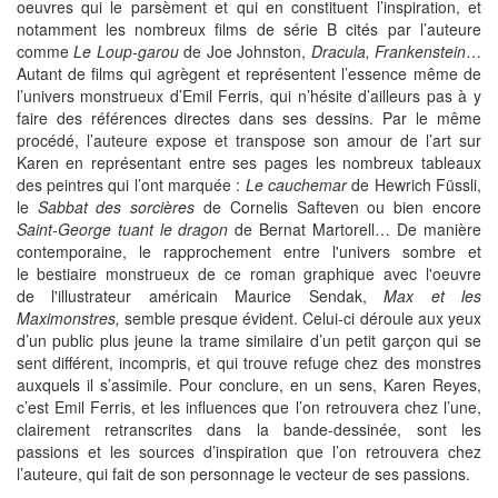
oeuvres qui le parsèment et qui en constituent l’inspiration, et
notamment les nombreux films de série B cités par l’auteure
comme
Le Loup-garou
de Joe Johnston,
Dracula, Frankenstein
…
Autant de films qui agrègent et représentent l’essence même de
l’univers monstrueux d’Emil Ferris, qui n’hésite d’ailleurs pas à y
faire des références directes dans ses dessins. Par le même
procédé, l’auteure expose et transpose son amour de l’art sur
Karen en représentant entre ses pages les nombreux tableaux
des peintres qui l’ont marquée :
Le cauchemar
de Hewrich Füssli,
le
Sabbat des sorcières
de Cornelis Safteven ou bien encore
Saint-George tuant le dragon
de Bernat Martorell… De manière
contemporaine, le rapprochement entre l'univers sombre et
le bestiaire monstrueux de ce roman graphique avec l'oeuvre
de l'illustrateur américain Maurice Sendak,
Max et les
Maximonstres,
semble presque évident. Celui-ci déroule aux yeux
d’un public plus jeune la trame similaire d’un petit garçon qui se
sent différent, incompris, et qui trouve refuge chez des monstres
auxquels il s’assimile. Pour conclure, en un sens, Karen Reyes,
c’est Emil Ferris, et les influences que l’on retrouvera chez l’une,
clairement retranscrites dans la bande-dessinée, sont les
passions et les sources d’inspiration que l’on retrouvera chez
l’auteure, qui fait de son personnage le vecteur de ses passions.