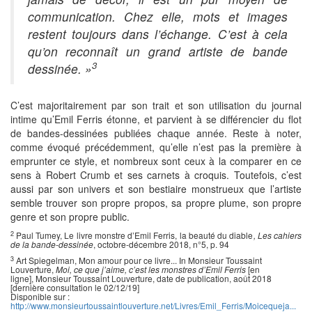
communication. Chez elle, mots et images
restent toujours dans l’échange. C’est à cela
qu’on reconnaît un grand artiste de bande
3
dessinée. »
C’est majoritairement par son trait et son utilisation du journal
intime qu’Emil Ferris étonne, et parvient à se différencier du flot
de bandes-dessinées publiées chaque année. Reste à noter,
comme évoqué précédemment, qu’elle n’est pas la première à
emprunter ce style, et nombreux sont ceux à la comparer en ce
sens à Robert Crumb et ses carnets à croquis. Toutefois, c’est
aussi par son univers et son bestiaire monstrueux que l’artiste
semble trouver son propre propos, sa propre plume, son propre
genre et son propre public.
2
Paul Tumey, Le livre monstre d’Emil Ferris, la beauté du diable
, Les cahiers
de la bande-dessinée
, octobre-décembre 2018, n°5, p. 94
3
Art Spiegelman, Mon amour pour ce livre... In Monsieur Toussaint
Louverture,
Moi, ce que j’aime, c’est les monstres d’Emil Ferris
[en
ligne], Monsieur Toussaint Louverture, date de publication, août 2018
[dernière consultation le 02/12/19]
Disponible sur :
http://www.monsieurtoussaintlouverture.net/Livres/Emil_Ferris/Moicequeja...