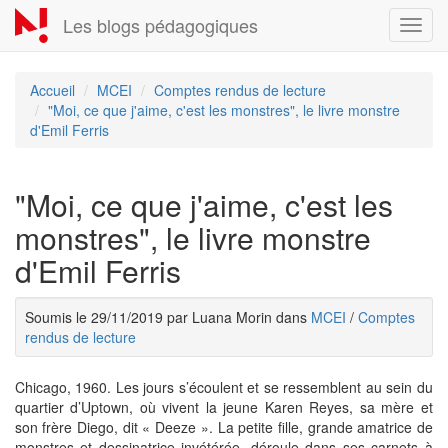
Aller
Les blogs pédagogiques
Toggl
au
navig
contenu
principal
Accueil
MCEI
Comptes rendus de lecture
"Moi, ce que j'aime, c'est les monstres", le livre monstre
d'Emil Ferris
"Moi, ce que j'aime, c'est les
monstres", le livre monstre
d'Emil Ferris
Soumis le 29/11/2019 par Luana Morin dans
MCEI
/
Comptes
rendus de lecture
Chicago, 1960. Les jours s’écoulent et se ressemblent au sein du
quartier d’Uptown, où vivent la jeune Karen Reyes, sa mère et
son frère Diego, dit « Deeze ». La petite fille, grande amatrice de
monstres et dessinatrice invétérée, déroule dans ses carnets à