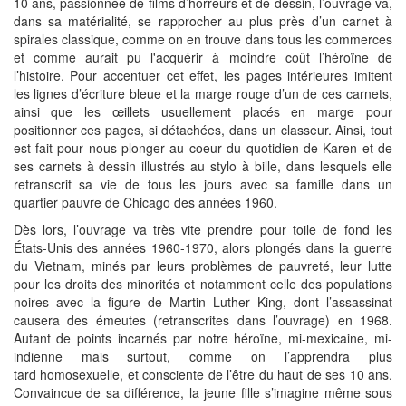
10 ans, passionnée de films d’horreurs et de dessin, l’ouvrage va,
dans sa matérialité, se rapprocher au plus près d’un carnet à
spirales classique, comme on en trouve dans tous les commerces
et comme aurait pu l'acquérir à moindre coût l’héroïne de
l’histoire. Pour accentuer cet effet, les pages intérieures imitent
les lignes d’écriture bleue et la marge rouge d’un de ces carnets,
ainsi que les œillets usuellement placés en marge pour
positionner ces pages, si détachées, dans un classeur. Ainsi, tout
est fait pour nous plonger au coeur du quotidien de Karen et de
ses carnets à dessin illustrés au stylo à bille, dans lesquels elle
retranscrit sa vie de tous les jours avec sa famille dans un
quartier pauvre de Chicago des années 1960.
Dès lors, l’ouvrage va très vite prendre pour
toile de fond
les
États-Unis des années 1960-1970, alors plongés dans la guerre
du Vietnam, minés par leurs problèmes de pauvreté, leur lutte
pour les droits des minorités et notamment celle des populations
noires avec la figure de Martin Luther King, dont l’assassinat
causera des émeutes (retranscrites dans l’ouvrage) en 1968.
Autant de points incarnés par notre héroïne, mi-mexicaine, mi-
indienne mais surtout, comme on l’apprendra plus
tard homosexuelle, et consciente de l’être du haut de ses 10 ans.
Convaincue de sa différence, la jeune fille s’imagine même sous