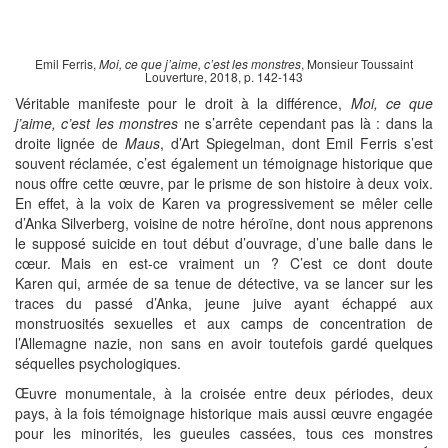
Emil Ferris,
Moi, ce que j’aime, c’est les monstres
, Monsieur Toussaint
Louverture, 2018, p. 142-143
Véritable manifeste pour le droit à la différence,
Moi, ce que
j’aime, c’est les monstres
ne s’arrête cependant pas là : dans la
droite lignée de
Maus
, d’Art Spiegelman, dont Emil Ferris s’est
souvent réclamée, c’est également un témoignage historique que
nous offre cette œuvre, par le prisme de son histoire à deux voix.
En effet, à la voix de Karen va progressivement se mêler celle
d’Anka Silverberg, voisine de notre héroïne, dont nous apprenons
le supposé suicide en tout début d’ouvrage, d’une balle dans le
cœur. Mais en est-ce vraiment un ? C’est ce dont doute
Karen qui, armée de sa tenue de détective, va se lancer sur les
traces du passé d’Anka, jeune juive ayant échappé aux
monstruosités sexuelles et aux camps de concentration de
l’Allemagne nazie, non sans en avoir toutefois gardé quelques
séquelles psychologiques.
Œuvre monumentale, à la croisée entre deux périodes, deux
pays, à la fois témoignage historique mais aussi œuvre engagée
pour les minorités, les gueules cassées, tous ces monstres