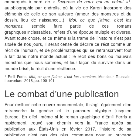
1
embarqués à bord de
« l’express de ceux qui en chient »
,
autobiographie par endroits, où la vie de Karen incorpore des
éléments de celle de son auteure (amour des monstres et du
dessin, lieu de naissance…),
Moi, ce que j’aime, c’est les
monstres,
semble faire partie de ces romans
graphiques inclassables, reflets d’une époque multiple et diverse.
Avant toute chose, et ce même si la trame de l’histoire n’est pas
située de nos jours, il serait censé de décrire ce récit comme un
récit de l’humain, et de problématiques qui se retranscrivent tout
à fait dans notre monde actuel : le récit des bons ou mauvais
monstres que nous sommes, et leur façon de survivre dans un
monde brisé, le récit d’une résilience.
1
Emil Ferris,
Moi, ce que j’aime, c’est les monstres
, Monsieur Toussaint
Louverture, 2018, pp. 100-101
Le combat d'une publication
Pour resituer cette œuvre monumentale, il s’agit également d’en
retranscrire la genèse et le parcours atypique
jusqu'en
Europe. En effet, même si le roman graphique d’Emil Ferris a
rapidement trouvé son chemin vers la France après sa
publication aux États-Unis en février 2017, l’histoire de sa
publication n’est pas des plus communes pour un ouvrage