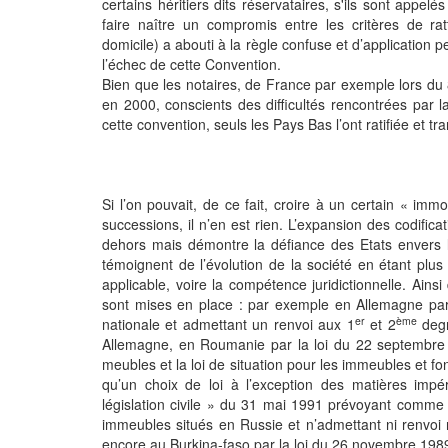
certains héritiers dits réservataires, s'ils sont appelé
faire naître un compromis entre les critères de ratt
domicile) a abouti à la règle confuse et d’application p
l’échec de cette Convention.
Bien que les notaires, de France par exemple lors du
en 2000, conscients des difficultés rencontrées par la
cette convention, seuls les Pays Bas l’ont ratifiée et t
Si l’on pouvait, de ce fait, croire à un certain « imm
successions, il n’en est rien. L’expansion des codifica
dehors mais démontre la défiance des Etats envers 
témoignent de l’évolution de la société en étant plus
applicable, voire la compétence juridictionnelle. Ain
sont mises en place : par exemple en Allemagne par l
er
ème
nationale et admettant un renvoi aux 1
et 2
degr
Allemagne, en Roumanie par la loi du 22 septembre 1
meubles et la loi de situation pour les immeubles et 
qu’un choix de loi à l’exception des matières impé
législation civile » du 31 mai 1991 prévoyant comme lo
immeubles situés en Russie et n’admettant ni renvoi
encore au Burkina-faso par la loi du 26 novembre 1