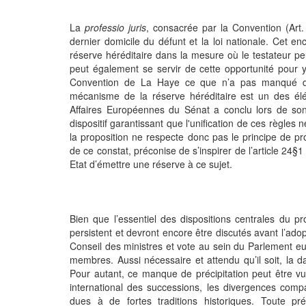
La
professio juris
, consacrée par la Convention (Art. 5
dernier domicile du défunt et la loi nationale. Cet 
réserve héréditaire dans la mesure où le testateur peut 
peut également se servir de cette opportunité pour 
Convention de La Haye ce que n’a pas manqué de 
mécanisme de la réserve héréditaire est un des élé
Affaires Européennes du Sénat a conclu lors de s
dispositif garantissant que l'unification de ces règles 
la proposition ne respecte donc pas le principe de pr
de ce constat, préconise de s’inspirer de l’article 24§
Etat d’émettre une réserve à ce sujet.
Bien que l’essentiel des dispositions centrales du pr
persistent et devront encore être discutés avant l’ado
Conseil des ministres et vote au sein du Parlement eu
membres. Aussi nécessaire et attendu qu’il soit, la d
Pour autant, ce manque de précipitation peut être vu 
international des successions, les divergences compar
dues à de fortes traditions historiques. Toute pr