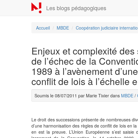
Aller
Les blogs pédagogiques
au
contenu
principal
Accueil
MBDE
Coopération judiciaire internat
Enjeux et complexité des 
de l’échec de la Convent
1989 à l’avènement d’une
conflit de lois à l’échelle
Soumis le 08/07/2011 par Marie Tixier dans
MBDE
/
Le droit des successions présente de nombreuses dive
d’une harmonisation des règles de conflit de lois en l
en est la preuve. L’Union Européenne s’est saisie d
largement de la Convention, le 14 octobre 2009. Arr