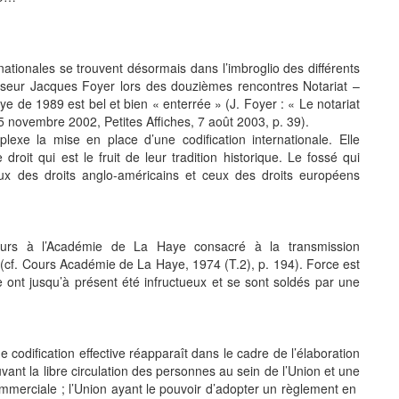
ationales se trouvent désormais dans l’imbroglio des différents
esseur Jacques Foyer lors des douzièmes rencontres Notariat –
 de 1989 est bel et bien « enterrée » (J. Foyer : « Le notariat
5 novembre 2002, Petites Affiches, 7 août 2003, p. 39).
lexe la mise en place d’une codification internationale. Elle
roit qui est le fruit de leur tradition historique. Le fossé qui
eux des droits anglo-américains et ceux des droits européens
 cours à l’Académie de La Haye consacré à la transmission
(cf. Cours Académie de La Haye, 1974 (T.2), p. 194). Force est
ale ont jusqu’à présent été infructueux et se sont soldés par une
 codification effective réapparaît dans le cadre de l’élaboration
vant la libre circulation des personnes au sein de l’Union et une
commerciale ; l’Union ayant le pouvoir d’adopter un règlement en