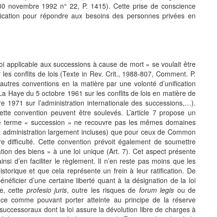
, 30 novembre 1992 n° 22, P. 1415). Cette prise de conscience
fication pour répondre aux besoins des personnes privées en
oi applicable aux successions à cause de mort » se voulait être
s conflits de lois (Texte in Rev. Crit., 1988-807, Comment. P.
autres conventions en la matière par une volonté d’unification
a Haye du 5 octobre 1961 sur les conflits de lois en matière de
e 1971 sur l’administration internationale des successions,…).
cette convention peuvent être soulevés. L’article 7 propose un
r le terme « succession » ne recouvre pas les mêmes domaines
n et administration largement incluses) que pour ceux de Common
 difficulté. Cette convention prévoit également de soumettre
ation des biens » à une loi unique (Art. 7). Cet aspect présente
ainsi d’en faciliter le règlement. Il n’en reste pas moins que les
historique et que cela représente un frein à leur ratification. De
néficier d’une certaine liberté quant à la désignation de la loi
ée, cette
profesio juris
, outre les risques de
forum legis
ou de
ance comme pouvant porter atteinte au principe de la réserve
s successoraux dont la loi assure la dévolution libre de charges à