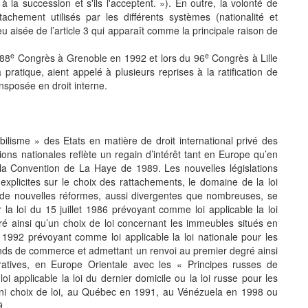
s à la succession et s'ils l'acceptent. »). En outre, la volonté de
achement utilisés par les différents systèmes (nationalité et
eu aisée de l’article 3 qui apparaît comme la principale raison de
e
e
 88
Congrès à Grenoble en 1992 et lors du 96
Congrès à Lille
 pratique, aient appelé à plusieurs reprises à la ratification de
ransposée en droit interne.
obilisme » des Etats en matière de droit international privé des
tions nationales reflète un regain d’intérêt tant en Europe qu’en
la Convention de La Haye de 1989. Les nouvelles législations
 explicites sur le choix des rattachements, le domaine de la loi
si de nouvelles réformes, aussi divergentes que nombreuses, se
a loi du 15 juillet 1986 prévoyant comme loi applicable la loi
é ainsi qu’un choix de loi concernant les immeubles situés en
992 prévoyant comme loi applicable la loi nationale pour les
fonds de commerce et admettant un renvoi au premier degré ainsi
ratives, en Europe Orientale avec les « Principes russes de
i applicable la loi du dernier domicile ou la loi russe pour les
 ni choix de loi, au Québec en 1991, au Vénézuela en 1998 ou
989…