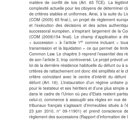
matière de conflit de lois (Art. 65 TCE). La légitim
complexité actuelle pour les citoyens de déterminer cl
de critères stables et uniformes. Ainsi, à la suite du L
(COM (2005) 65 final.), un projet de règlement europé
et l'exécution des décisions et des actes authentiqu
successoral européen, s’inspirant largement de la C
(COM (2009)154 final). Le champ d’application a été
er
« succession » à l’article 1
comme incluant « tous l
transmission et la liquidation » ce qui permet de limit
Common Law. Le chapitre 3 reprend l’essentiel des règ
de son l’article 3, trop controversé. Le projet prévoit
loi de la dernière résidence habituelle du défunt ou à sa 
critères de rattachement ont donc été simplifiés et le ch
critère coïncidant avec le centre d’intérêt du défun
défunt (Art. 16). L’instauration d’un régime unitaire
pour le testateur et ses héritiers et d’une plus simple
dans le cadre de l’Union où peu d’Etats restent parti
celui-ci, commence à assouplir ses règles en vue d
tribunaux français s’agissant d’immeubles situés à l’é
23 juin 2010, n° 09-11901) et prend conscience de
règlement des successions (Rapport d’information de l