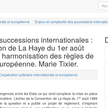
ionale et européenne
Enjeux et complexité des successions internation
successions internationales :
ion de La Haye du 1er août
 harmonisation des règles de
 européenne. Marie Tixier.
Coopération judiciaire internationale et européenne
rgences entre les Etats ce qui rend complexe la mise en place
er
a matière. L’échec de la Convention de La Haye du 1
août 1989
e la question et a publié un projet de règlement, s’inspirant
ivera-t-on ainsi à une codification, si ce n’est à l’échelle