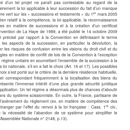
ité d’un tel projet ne paraît pas contestable au regard de la
airement la loi applicable à leur succession du fait d’un manque
er
ivre vert sur les « successions et testaments » du 1
mars 2005
en relatif à la compétence, la loi applicable, la reconnaissance
es en matière de successions et à la création d'un certificat
onvention de La Haye de 1989, a été publié le 14 octobre 2009
 précisé par rapport à la Convention en définissant le terme
es aspects de la succession, en particulier la dévolution, la
er les risques de confusion entre les visions du droit civil et du
les en matière de conflit de lois de la Convention à l’exception
 un régime unitaire en soumettant l’ensemble de la succession à la
loi nationale, s’il en a fait le choix (Art. 16 et 17). Les possibles
oix s’est porté sur le critère de la dernière résidence habituelle,
t et correspondant fréquemment à la localisation des biens du
 présente l’immense intérêt d’une plus grande sécurité juridique
 application. Un tel régime a désormais plus de chances d’aboutir
sans du système scissionniste. En outre, la France, partisane de
e l’avènement du règlement (ex. en matière de compétence des
re
tranger par l’effet du renvoi à la loi française : Cass. 1
civ.,
 la nécessité de l’abandon de ce système pour simplifier le
’Assemblée Nationale n° 2148, p.13).