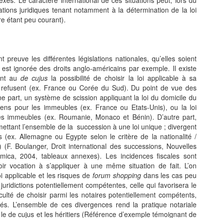
ations juridiques tenant notamment à la détermination de la loi
re étant peu courant).
 preuve les différentes législations nationales, qu’elles soient
e est ignorée des droits anglo-américains par exemple. Il existe
rant au
de cujus
la possibilité de choisir la loi applicable à sa
y refusent (ex. France ou Corée du Sud). Du point de vue des
une part, un système de scission appliquant la loi du domicile du
iens pour les immeubles (ex. France ou Etats-Unis), ou la loi
s immeubles (ex. Roumanie, Monaco et Bénin). D’autre part,
mettant l’ensemble de la succession à une loi unique ; divergent
s (ex. Allemagne ou Egypte selon le critère de la nationalité /
(F. Boulanger, Droit international des successions, Nouvelles
omica, 2004, tableaux annexes). Les incidences fiscales sont
oir vocation à s’appliquer à une même situation de fait. L’on
i applicable et les risques de
forum shopping
dans les cas peu
juridictions potentiellement compétentes, celle qui favorisera le
culté de choisir parmi les notaires potentiellement compétents,
 liés. L’ensemble de ces divergences rend la pratique notariale
 le de cujus et les héritiers (Référence d’exemple témoignant de