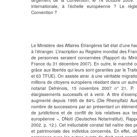
internationale, à l’échelle européenne ? Le règl
Convention ?
Le Ministère des Affaires Etrangères fait état d’une 
à l’étranger. L’inscription au Registre mondial des Franç
de personnes seraient concernées (Rapport du Minist
France du 31 décembre 2007). En outre, le marché com
grâce aux libertés qui leurs sont garanties par le Tra
et 63 TFUE). On assiste ainsi à une véritable migrat
millions de citoyens européens résidant dans un autr
notariat Defrénois, 15 novembre 2007 n° 21, P.
élargissements successifs et à venir. A titre d’ex
augmenté depuis 1995 de 84% (Die Rheinpflatz Ausg
nombre de successions par an présentant un élément d’
de juridictions et de conflit de lois relatives aux
européenne », DNotI (Deutsches Notarinstitut), Rapp
2002, p. 12.). Cet inéluctable constat fait naître des
et patrimoniale des individus concernés. En effet, dé
personnes avec les autres sujets de droit sont comple