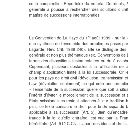
cette complexité : Répertoire du notariat Defrénois
générale a poussé à rechercher des solutions d’uni
matière de successions internationales.
er
La Convention de La Haye du 1
août 1989 « sur la l
une synthèse de l’ensemble des problèmes posés par le
Lagarde, Rev. Crit. 1989-240). Elle se distingue des 
générale et non plus thématique (ex. Conventions de L
forme des dispositions testamentaires ou du 2 octobr
Cependant, plusieurs obstacles à la ratification de 
champ d’application limité à la loi successorale. O
pour les pays de droit civil (dévolution, transmissio
Law (dévolution seulement) ce qui crée une première
« l’ensemble de la succession, quelle que soit la situ
l’intérêt d’éviter le morcellement de la succession et 
Etats scissionnistes restent attachés à leur tradition 
plus, ce texte consacre le droit pour le
de cujus
de bé
applicable à sa succession (Art. 5). Bien qu’encadr
fraude à la loi qu’elle entraîne, est vue par la Fr
héréditaire (Art. 912 C.Civ. : « part des biens et droit