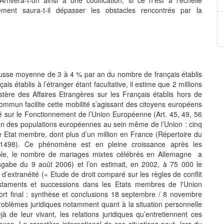
ement saura-t-il dépasser les obstacles rencontrés par la
hausse moyenne de 3 à 4 % par an du nombre de français établis
ais établis à l’étranger étant facultative, il estime que 2 millions
ère des Affaires Etrangères sur les Français établis hors de
mun facilite cette mobilité s’agissant des citoyens européens
ité sur le Fonctionnement de l’Union Européenne (Art. 45, 49, 56
ion des populations européennes au sein même de l’Union : cinq
e Etat membre, dont plus d’un million en France (Répertoire du
 1498). Ce phénomène est en pleine croissance après les
emple, le nombre de mariages mixtes célébrés en Allemagne a
abe du 9 août 2006) et l’on estimait, en 2002, à 75 000 le
extranéité (« Etude de droit comparé sur les règles de conflit
 testaments et successions dans les Etats membres de l'Union
ort final : synthèse et conclusions 18 septembre / 8 novembre
 problèmes juridiques notamment quant à la situation personnelle
jà de leur vivant, les relations juridiques qu’entretiennent ces
xes. Le caractère international de ces situations peut, lors du