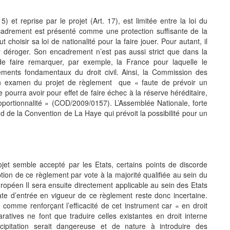
) et reprise par le projet (Art. 17), est limitée entre la loi du
encadrement est présenté comme une protection suffisante de la
choisir sa loi de nationalité pour la faire jouer. Pour autant, il
y déroger. Son encadrement n’est pas aussi strict que dans la
faire remarquer, par exemple, la France pour laquelle le
ments fondamentaux du droit civil. Ainsi, la Commission des
on examen du projet de règlement que « faute de prévoir un
ne pourra avoir pour effet de faire échec à la réserve héréditaire,
oportionnalité » (COD/2009/0157). L’Assemblée Nationale, forte
1 d de la Convention de La Haye qui prévoit la possibilité pour un
ojet semble accepté par les Etats, certains points de discorde
ption de ce règlement par vote à la majorité qualifiée au sein du
ropéen Il sera ensuite directement applicable au sein des Etats
ate d’entrée en vigueur de ce règlement reste donc incertaine.
comme renforçant l’efficacité de cet instrument car « en droit
atives ne font que traduire celles existantes en droit interne
écipitation serait dangereuse et de nature à introduire des