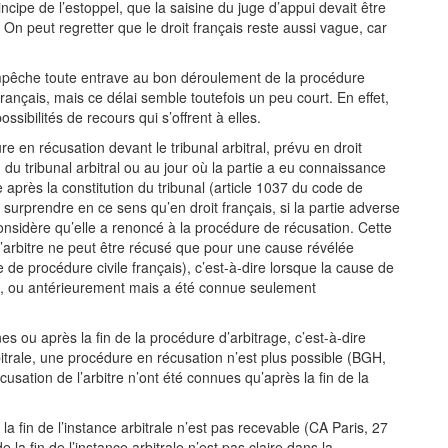
ncipe de l’estoppel, que la saisine du juge d’appui devait être
On peut regretter que le droit français reste aussi vague, car
mpêche toute entrave au bon déroulement de la procédure
français, mais ce délai semble toutefois un peu court. En effet,
sibilités de recours qui s’offrent à elles.
en récusation devant le tribunal arbitral, prévu en droit
du tribunal arbitral ou au jour où la partie a eu connaissance
après la constitution du tribunal (article 1037 du code de
surprendre en ce sens qu’en droit français, si la partie adverse
considère qu’elle a renoncé à la procédure de récusation. Cette
, l’arbitre ne peut être récusé que pour une cause révélée
de procédure civile français), c’est-à-dire lorsque la cause de
itué, ou antérieurement mais a été connue seulement
es ou après la fin de la procédure d’arbitrage, c’est-à-dire
itrale, une procédure en récusation n’est plus possible (BGH,
sation de l’arbitre n’ont été connues qu’après la fin de la
a fin de l’instance arbitrale n’est pas recevable (CA Paris, 27
la fin de l’instance arbitrale n’est pas claire dans la