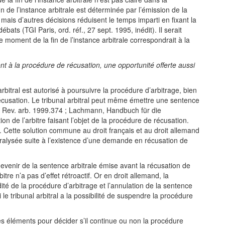
in de l’instance arbitrale est déterminée par l’émission de la
 mais d’autres décisions réduisent le temps imparti en fixant la
bats (TGI Paris, ord. réf., 27 sept. 1995, inédit). Il serait
e moment de la fin de l’instance arbitrale correspondrait à la
nt à la procédure de récusation, une opportunité offerte aussi
rbitral est autorisé à poursuivre la procédure d’arbitrage, bien
 récusation. Le tribunal arbitral peut même émettre une sentence
, Rev. arb. 1999.374 ; Lachmann, Handbuch für die
n de l’arbitre faisant l’objet de la procédure de récusation.
es. Cette solution commune au droit français et au droit allemand
aralysée suite à l’existence d’une demande en récusation de
 devenir de la sentence arbitrale émise avant la récusation de
rbitre n’a pas d’effet rétroactif. Or en droit allemand, la
dité de la procédure d’arbitrage et l’annulation de la sentence
e tribunal arbitral a la possibilité de suspendre la procédure
les éléments pour décider s’il continue ou non la procédure