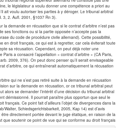
n du tribunal régional supérieur allemand ne constitue pas une
rine, le législateur a voulu donner une compétence a priori au
’il ait voulu autoriser les parties à y déroger. Le tribunal arbitral
. 3, 2. Aufl. 2001, §1037 Rn 3).
ur la demande en récusation que si le contrat d’arbitre n’est pas
s de ses fonctions ou si la partie opposée n’accepte pas la
rase du code de procédure civile allemand). Cette possibilité,
e en droit français, ce qui est à regretter, car cela éviterait toute
accepte sa récusation. Cependant, on peut déjà noter une
e Paris a consacré l’appellation « contrat d’arbitre » (CA Paris,
 arb. 2009, 376). On peut donc penser qu’il serait envisageable
rat d’arbitre, ce qui entraînerait automatiquement la récusation
rbitre qui ne s’est pas retiré suite à la demande en récusation
sion sur la demande en récusation, or ce tribunal arbitral peut
ut alors se demander l’intérêt d’une décision du tribunal arbitral
ment démissionné. Il pourrait paraître plus opportun que seul le
it français. Ce point fait d’ailleurs l’objet de divergences dans la
ab/Walter, Schiedsgerichtsbarkeit, 2005, Kap 14) est d’avis
être directement portée devant le juge étatique, en raison de la
ut que soutenir ce point de vue qui se conforme au droit français