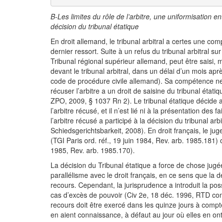
B-Les limites du rôle de l’arbitre, une uniformisation en
décision du tribunal étatique
En droit allemand, le tribunal arbitral a certes une com
dernier ressort. Suite à un refus du tribunal arbitral su
Tribunal régional supérieur allemand, peut être saisi,
devant le tribunal arbitral, dans un délai d’un mois aprè
code de procédure civile allemand). Sa compétence ne 
récuser l’arbitre a un droit de saisine du tribunal étati
ZPO, 2009, § 1037 Rn 2). Le tribunal étatique décide ap
l’arbitre récusé, et il n’est lié ni à la présentation des f
l’arbitre récusé a participé à la décision du tribunal 
Schiedsgerichtsbarkeit, 2008). En droit français, le ju
(TGI Paris ord. réf., 19 juin 1984, Rev. arb. 1985.181) ou
1985, Rev. arb. 1985.170).
La décision du Tribunal étatique a force de chose jugée 
parallélisme avec le droit français, en ce sens que la d
recours. Cependant, la jurisprudence a introduit la poss
cas d’excès de pouvoir (Civ 2e, 18 déc. 1996, RTD com
recours doit être exercé dans les quinze jours à compt
en aient connaissance, à défaut au jour où elles en on