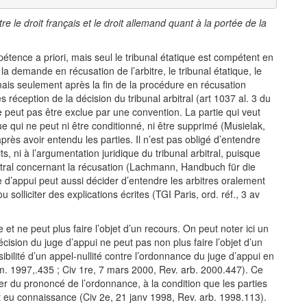
tre le droit français et le droit allemand quant à la portée de la
pétence a priori, mais seul le tribunal étatique est compétent en
r la demande en récusation de l’arbitre, le tribunal étatique, le
 mais seulement après la fin de la procédure en récusation
s réception de la décision du tribunal arbitral (art 1037 al. 3 du
peut pas être exclue par une convention. La partie qui veut
que qui ne peut ni être conditionné, ni être supprimé (Musielak,
rès avoir entendu les parties. Il n’est pas obligé d’entendre
aits, ni à l’argumentation juridique du tribunal arbitral, puisque
arbitral concernant la récusation (Lachmann, Handbuch für die
ge d’appui peut aussi décider d’entendre les arbitres oralement
 solliciter des explications écrites (TGI Paris, ord. réf., 3 av
et ne peut plus faire l’objet d’un recours. On peut noter ici un
écision du juge d’appui ne peut pas non plus faire l’objet d’un
ibilité d’un appel-nullité contre l’ordonnance du juge d’appui en
. 1997,.435 ; Civ 1re, 7 mars 2000, Rev. arb. 2000.447). Ce
er du prononcé de l’ordonnance, à la condition que les parties
t eu connaissance (Civ 2e, 21 janv 1998, Rev. arb. 1998.113).