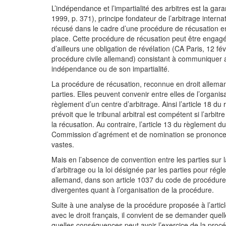
L’indépendance et l’impartialité des arbitres est la ga
1999, p. 371), principe fondateur de l’arbitrage interna
récusé dans le cadre d’une procédure de récusation eng
place. Cette procédure de récusation peut être engagée
d’ailleurs une obligation de révélation (CA Paris, 12 f
procédure civile allemand) consistant à communiquer au
indépendance ou de son impartialité.
La procédure de récusation, reconnue en droit allemand
parties. Elles peuvent convenir entre elles de l’organ
règlement d’un centre d’arbitrage. Ainsi l’article 18 du 
prévoit que le tribunal arbitral est compétent si l’arbi
la récusation. Au contraire, l’article 13 du règlement d
Commission d’agrément et de nomination se prononce sur
vastes.
Mais en l’absence de convention entre les parties sur la
d’arbitrage ou la loi désignée par les parties pour régle
allemand, dans son article 1037 du code de procédure c
divergentes quant à l’organisation de la procédure.
Suite à une analyse de la procédure proposée à l’arti
avec le droit français, il convient de se demander quelle
quelles conséquences peut avoir l’exercice de la procé