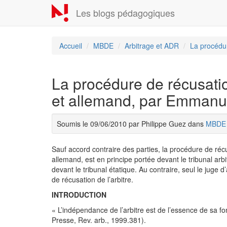
Aller
Les blogs pédagogiques
au
contenu
principal
Accueil
MBDE
Arbitrage et ADR
La procédure
La procédure de récusation
et allemand, par Emmanue
Soumis le 09/06/2010 par Philippe Guez dans
MBDE
Sauf accord contraire des parties, la procédure de récu
allemand, est en principe portée devant le tribunal arbit
devant le tribunal étatique. Au contraire, seul le jug
de récusation de l’arbitre.
INTRODUCTION
« L’indépendance de l’arbitre est de l’essence de sa fon
Presse, Rev. arb., 1999.381).