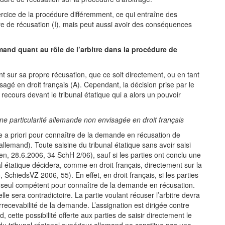
xercice de la procédure différemment, ce qui entraîne des
re de récusation (I), mais peut aussi avoir des conséquences
emand quant au rôle de l’arbitre dans la procédure de
tant sur sa propre récusation, que ce soit directement, ou en tant
sagé en droit français (A). Cependant, la décision prise par le
un recours devant le tribunal étatique qui a alors un pouvoir
 une particularité allemande non envisagée en droit français
ce a priori pour connaître de la demande en récusation de
 allemand). Toute saisine du tribunal étatique sans avoir saisi
en, 28.6.2006, 34 SchH 2/06), sauf si les parties ont conclu une
l étatique décidera, comme en droit français, directement sur la
chiedsVZ 2006, 55). En effet, en droit français, si les parties
st seul compétent pour connaître de la demande en récusation.
lle sera contradictoire. La partie voulant récuser l’arbitre devra
’irrecevabilité de la demande. L’assignation est dirigée contre
d, cette possibilité offerte aux parties de saisir directement le