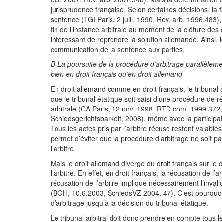
jurisprudence française. Selon certaines décisions, la f
sentence (TGI Paris, 2 juill. 1990, Rev. arb. 1996.483),
fin de l’instance arbitrale au moment de la clôture des dé
intéressant de reprendre la solution allemande. Ainsi, l
communication de la sentence aux parties.
B-La poursuite de la procédure d’arbitrage parallèleme
bien en droit français qu’en droit allemand
En droit allemand comme en droit français, le tribunal a
que le tribunal étatique soit saisi d’une procédure de
arbitrale (CA Paris, 12 nov. 1998, RTD com. 1999.372
Schiedsgerichtsbarkeit, 2008), même avec la participatio
Tous les actes pris par l’arbitre récusé restent valabl
permet d’éviter que la procédure d’arbitrage ne soit p
l’arbitre.
Mais le droit allemand diverge du droit français sur le
l’arbitre. En effet, en droit français, la récusation de l’a
récusation de l’arbitre implique nécessairement l’invali
(BGH, 10.6.2003, SchiedsVZ 2004, 47). C’est pourquoi l
d’arbitrage jusqu’à la décision du tribunal étatique.
Le tribunal arbitral doit donc prendre en compte tous 