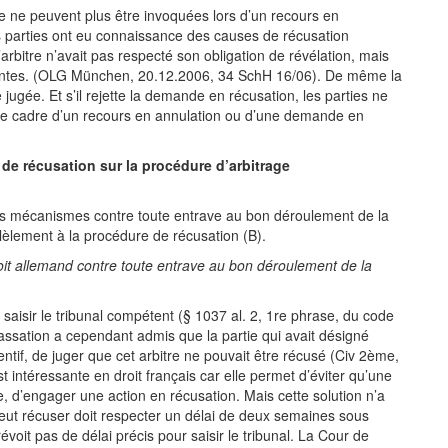
re ne peuvent plus être invoquées lors d’un recours en
s parties ont eu connaissance des causes de récusation
rbitre n’avait pas respecté son obligation de révélation, mais
tantes. (OLG München, 20.12.2006, 34 SchH 16/06). De même la
jugée. Et s’il rejette la demande en récusation, les parties ne
 le cadre d’un recours en annulation ou d’une demande en
de récusation sur la procédure d’arbitrage
des mécanismes contre toute entrave au bon déroulement de la
llèlement à la procédure de récusation (B).
roit allemand contre toute entrave au bon déroulement de la
 saisir le tribunal compétent (§ 1037 al. 2, 1re phrase, du code
assation a cependant admis que la partie qui avait désigné
entif, de juger que cet arbitre ne pouvait être récusé (Civ 2ème,
st intéressante en droit français car elle permet d’éviter qu’une
e, d’engager une action en récusation. Mais cette solution n’a
 veut récuser doit respecter un délai de deux semaines sous
révoit pas de délai précis pour saisir le tribunal. La Cour de