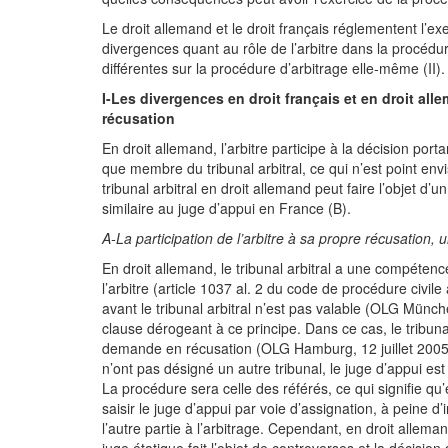
Le droit allemand et le droit français réglementent l’e
divergences quant au rôle de l’arbitre dans la procédu
différentes sur la procédure d’arbitrage elle-même (II).
I-Les divergences en droit français et en droit all
récusation
En droit allemand, l’arbitre participe à la décision por
que membre du tribunal arbitral, ce qui n’est point envi
tribunal arbitral en droit allemand peut faire l’objet d’
similaire au juge d’appui en France (B).
A-La participation de l’arbitre à sa propre récusation,
En droit allemand, le tribunal arbitral a une compéten
l’arbitre (article 1037 al. 2 du code de procédure civile
avant le tribunal arbitral n’est pas valable (OLG Münch
clause dérogeant à ce principe. Dans ce cas, le tribuna
demande en récusation (OLG Hamburg, 12 juillet 2005, S
n’ont pas désigné un autre tribunal, le juge d’appui e
La procédure sera celle des référés, ce qui signifie qu’e
saisir le juge d’appui par voie d’assignation, à peine d
l’autre partie à l’arbitrage. Cependant, en droit alleman