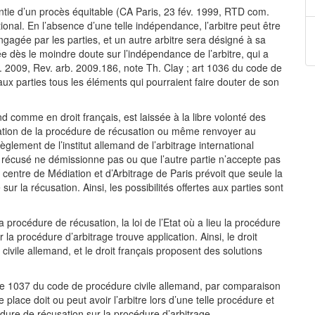
rantie d’un procès équitable (CA Paris, 23 fév. 1999, RTD com.
tional. En l’absence d’une telle indépendance, l’arbitre peut être
agée par les parties, et un autre arbitre sera désigné à sa
 dès le moindre doute sur l’indépendance de l’arbitre, qui a
év. 2009, Rev. arb. 2009.186, note Th. Clay ; art 1036 du code de
x parties tous les éléments qui pourraient faire douter de son
 comme en droit français, est laissée à la libre volonté des
isation de la procédure de récusation ou même renvoyer au
règlement de l’institut allemand de l’arbitrage international
tre récusé ne démissionne pas ou que l’autre partie n’accepte pas
u centre de Médiation et d’Arbitrage de Paris prévoit que seule la
 la récusation. Ainsi, les possibilités offertes aux parties sont
 procédure de récusation, la loi de l’Etat où a lieu la procédure
r la procédure d’arbitrage trouve application. Ainsi, le droit
ivile allemand, et le droit français proposent des solutions
cle 1037 du code de procédure civile allemand, par comparaison
 place doit ou peut avoir l’arbitre lors d’une telle procédure et
dure de récusation sur la procédure d’arbitrage.