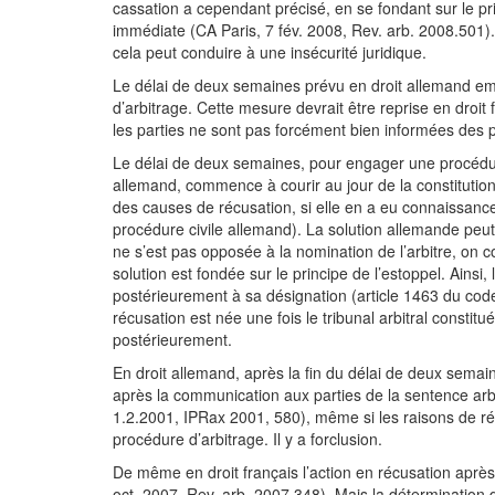
cassation a cependant précisé, en se fondant sur le pri
immédiate (CA Paris, 7 fév. 2008, Rev. arb. 2008.501). 
cela peut conduire à une insécurité juridique.
Le délai de deux semaines prévu en droit allemand e
d’arbitrage. Cette mesure devrait être reprise en droit 
les parties ne sont pas forcément bien informées des pos
Le délai de deux semaines, pour engager une procédure 
allemand, commence à courir au jour de la constitution 
des causes de récusation, si elle en a eu connaissance 
procédure civile allemand). La solution allemande peut 
ne s’est pas opposée à la nomination de l’arbitre, on 
solution est fondée sur le principe de l’estoppel. Ainsi
postérieurement à sa désignation (article 1463 du code 
récusation est née une fois le tribunal arbitral const
postérieurement.
En droit allemand, après la fin du délai de deux semain
après la communication aux parties de la sentence arb
1.2.2001, IPRax 2001, 580), même si les raisons de récu
procédure d’arbitrage. Il y a forclusion.
De même en droit français l’action en récusation après l
oct. 2007, Rev. arb. 2007.348). Mais la détermination de 