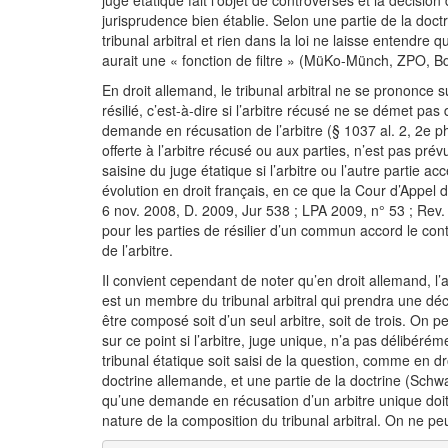
juge étatique fait l’objet de controverses et la décisio
jurisprudence bien établie. Selon une partie de la doct
tribunal arbitral et rien dans la loi ne laisse entendre qu
aurait une « fonction de filtre » (MüKo-Münch, ZPO, Bd
En droit allemand, le tribunal arbitral ne se prononce s
résilié, c’est-à-dire si l’arbitre récusé ne se démet pa
demande en récusation de l’arbitre (§ 1037 al. 2, 2e ph
offerte à l’arbitre récusé ou aux parties, n’est pas prévu
saisine du juge étatique si l’arbitre ou l’autre partie 
évolution en droit français, en ce que la Cour d’Appel d
6 nov. 2008, D. 2009, Jur 538 ; LPA 2009, n° 53 ; Rev.
pour les parties de résilier d’un commun accord le cont
de l’arbitre.
Il convient cependant de noter qu’en droit allemand, l’a
est un membre du tribunal arbitral qui prendra une déci
être composé soit d’un seul arbitre, soit de trois. On pe
sur ce point si l’arbitre, juge unique, n’a pas délibéré
tribunal étatique soit saisi de la question, comme en dro
doctrine allemande, et une partie de la doctrine (Schw
qu’une demande en récusation d’un arbitre unique doit 
nature de la composition du tribunal arbitral. On ne pe