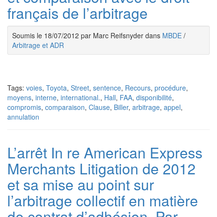
français de l’arbitrage
Soumis le 18/07/2012 par Marc Reifsnyder dans
MBDE
/
Arbitrage et ADR
Tags:
voies
,
Toyota
,
Street
,
sentence
,
Recours
,
procédure
,
moyens
,
interne
,
international.
,
Hall
,
FAA
,
disponibilité
,
compromis
,
comparaison
,
Clause
,
Biller
,
arbitrage
,
appel
,
annulation
L’arrêt In re American Express
Merchants Litigation de 2012
et sa mise au point sur
l’arbitrage collectif en matière
de contrat d’adhésion, Par