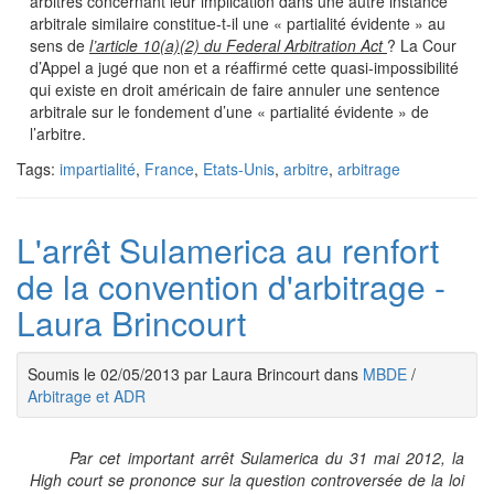
arbitres concernant leur implication dans une autre instance
arbitrale similaire constitue-t-il une « partialité évidente » au
sens de
l’article 10(a)(2) du Federal Arbitration Act
? La Cour
d’Appel a jugé que non et a réaffirmé cette quasi-impossibilité
qui existe en droit américain de faire annuler une sentence
arbitrale sur le fondement d’une « partialité évidente » de
l’arbitre.
Tags:
impartialité
,
France
,
Etats-Unis
,
arbitre
,
arbitrage
L'arrêt Sulamerica au renfort
de la convention d'arbitrage -
Laura Brincourt
Soumis le 02/05/2013 par Laura Brincourt dans
MBDE
/
Arbitrage et ADR
Par cet important arrêt Sulamerica du 31 mai 2012, la
High court se prononce sur la question controversée de la loi