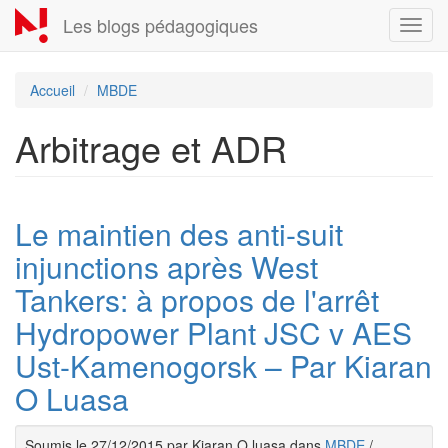
Aller
Les blogs pédagogiques
Toggl
au
navig
contenu
principal
Accueil
MBDE
Arbitrage et ADR
Le maintien des anti-suit
injunctions après West
Tankers: à propos de l'arrêt
Hydropower Plant JSC v AES
Ust-Kamenogorsk – Par Kiaran
O Luasa
Soumis le 27/12/2015 par Kiaran O luasa dans
MBDE
/