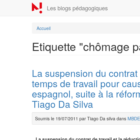
Aller
Les blogs pédagogiques
au
contenu
principal
Accueil
Etiquette "chômage par
La suspension du contrat d
temps de travail pour ca
espagnol, suite à la réfor
Tiago Da Silva
Soumis le 19/07/2011 par Tiago Da silva dans
MBDE
La suspension du contrat de travail et la réduc