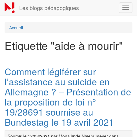
Aller
Les blogs pédagogiques
Toggl
au
navig
contenu
principal
Accueil
Etiquette "aide à mourir"
Comment légiférer sur
l’assistance au suicide en
Allemagne ? – Présentation de
la proposition de loi n°
19/28691 soumise au
Bundestag le 19 avril 2021
Soumis le 12/08/2021 par Mona-linde Najem-meyer dans