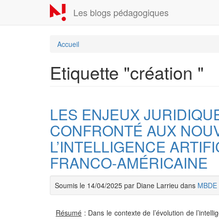
Aller
Les blogs pédagogiques
au
contenu
principal
Accueil
Etiquette "création "
LES ENJEUX JURIDIQU
CONFRONTÉ AUX NOUV
L’INTELLIGENCE ARTIF
FRANCO-AMÉRICAINE
Soumis le 14/04/2025 par Diane Larrieu dans
MBDE
Résumé
: Dans le contexte de l’évolution de l’intell