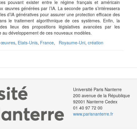
nces pouvant exister entre le régime français et américain
ux œuvres générées par l’IA. La seconde partie s’intéressera
es d’IA génératives pour assurer une protection efficace des
ns le traitement algorithmique de ces systèmes. Enfin, la
des lieux des propositions législatives avancées par les
face au développement de ces nouveaux modèles.
,
œuvres
,
Etats-Unis
,
France
,
Royaume-Uni
,
création
Université Paris Nanterre
200 avenue de la République
92001 Nanterre Cedex
01 40 97 72 00
www.parisnanterre.fr