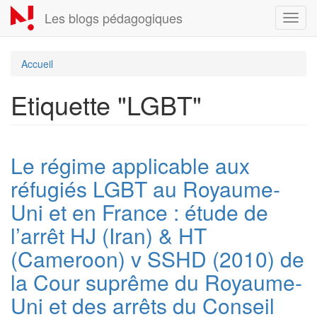
Aller
Les blogs pédagogiques
Toggl
au
navig
contenu
principal
Accueil
Etiquette "LGBT"
Le régime applicable aux
réfugiés LGBT au Royaume-
Uni et en France : étude de
l’arrêt HJ (Iran) & HT
(Cameroon) v SSHD (2010) de
la Cour suprême du Royaume-
Uni et des arrêts du Conseil