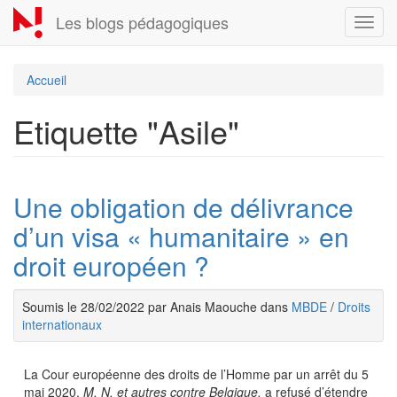
Aller
Les blogs pédagogiques
Toggl
au
navig
contenu
principal
Accueil
Etiquette "Asile"
Une obligation de délivrance
d’un visa « humanitaire » en
droit européen ?
Soumis le 28/02/2022 par Anais Maouche dans
MBDE
/
Droits
internationaux
La Cour européenne des droits de l’Homme par un arrêt du 5
mai 2020,
M. N. et autres contre Belgique,
a refusé d’étendre