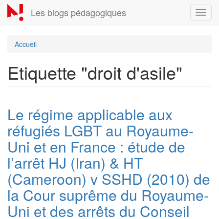
Aller
Les blogs pédagogiques
Toggl
au
navig
contenu
principal
Accueil
Etiquette "droit d'asile"
Le régime applicable aux
réfugiés LGBT au Royaume-
Uni et en France : étude de
l’arrêt HJ (Iran) & HT
(Cameroon) v SSHD (2010) de
la Cour suprême du Royaume-
Uni et des arrêts du Conseil