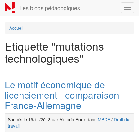
Aller
Les blogs pédagogiques
Toggl
au
navig
contenu
principal
Accueil
Etiquette "mutations
technologiques"
Le motif économique de
licenciement - comparaison
France-Allemagne
Soumis le 19/11/2013 par Victoria Roux dans
MBDE
/
Droit du
travail